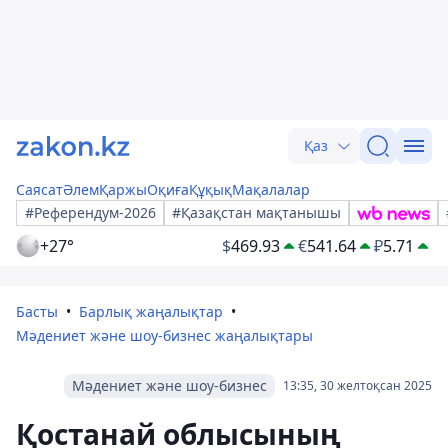
Қаз
Саясат
Әлем
Қаржы
Оқиға
Құқық
Мақалалар
#Референдум-2026
#Қазақстан мақтанышы
+27°
$
469.93
€
541.64
₽
5.71
Басты
Барлық жаңалықтар
Мәдениет және шоу-бизнес жаңалықтары
Мәдениет және шоу-бизнес
13:35, 30 желтоқсан 2025
Қостанай облысының