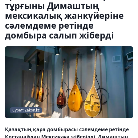
тұрғыны Димаштың
мексикалық жанкүйеріне
сәлемдеме ретінде
домбыра салып жіберді
Сурет: Zakon.kz
Қазақтың қара домбырасы сәлемдеме ретінде
Қостанайдан Мексикаға жіберілді. Димаштың