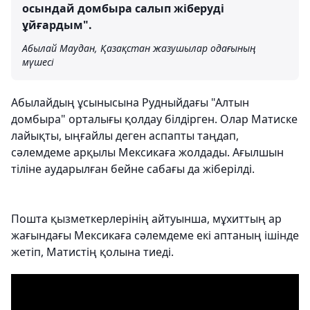
осындай домбыра салып жіберуді
ұйғардым".
Абылай Маудан, Қазақстан жазушылар одағының
мүшесі
Абылайдың ұсынысына Рудныйдағы "Алтын
домбыра" орталығы қолдау білдірген. Олар Матиске
лайықты, ыңғайлы деген аспапты таңдап,
сәлемдеме арқылы Мексикаға жолдады. Ағылшын
тіліне аударылған бейне сабағы да жіберілді.
Пошта қызметкерлерінің айтуынша, мұхиттың ар
жағындағы Мексикаға сәлемдеме екі аптаның ішінде
жетіп, Матистің қолына тиеді.