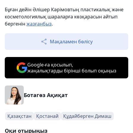
Бұған дейін Әлішер Кәрімовтың пластикалық және
косметологиялық шараларға көзқарасын айтып
бергенін
жазғанбыз
.
Мақаламен бөлісу
Google-ға қосылып,
жаңалықтарды бірінші болып оқыңыз
Ботагөз Ақиқат
Қазақстан
Қостанай
Құдайберген Димаш
Оқи отырыңыз