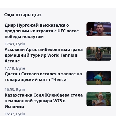
Оқи отырыңыз
Дияр Нургожай высказался о
продлении контракта с UFC после
победы нокаутом
17:49, Бүгін
Асылжан Арыстанбекова выиграла
домашний турнир World Tennis в
Астане
17:18, Бүгін
Дастан Сатпаев остался в запасе на
товарищеский матч "Челси"
16:53, Бүгін
Казахстанка Соня Жиенбаева стала
чемпионкой турнира W75 в
Испании
16:37, Бүгін