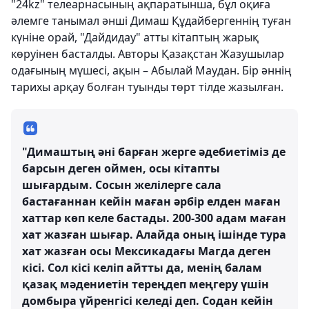
"24kz" телеарнасының ақпаратынша, бұл оқиға
әлемге танымал әнші Димаш Құдайбергеннің туған
күніне орай, "Дайдидау" атты кітаптың жарық
көруінен басталды. Авторы Қазақстан Жазушылар
одағының мүшесі, ақын – Абылай Маудан. Бір әннің
тарихы арқау болған туынды төрт тілде жазылған.
"Димаштың әні барған жерге әдебиетіміз де
барсын деген оймен, осы кітапты
шығардым. Сосын желілерге сала
бастағаннан кейін маған әрбір елден маған
хаттар көп келе бастады. 200-300 адам маған
хат жазған шығар. Алайда оның ішінде тура
хат жазған осы Мексикадағы Магда деген
кісі. Сол кісі келіп айтты да, менің балам
қазақ мәдениетін тереңдеп меңгеру үшін
домбыра үйренгісі келеді деп. Содан кейін