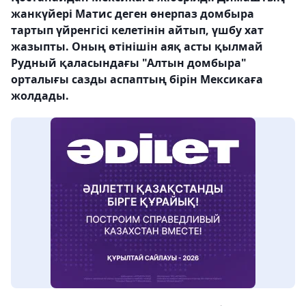
жанкүйері Матис деген өнерпаз домбыра
тартып үйренгісі келетінін айтып, үшбу хат
жазыпты. Оның өтінішін аяқ асты қылмай
Рудный қаласындағы "Алтын домбыра"
орталығы сазды аспаптың бірін Мексикаға
жолдады.