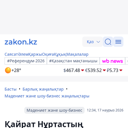
Қаз
Саясат
Әлем
Қаржы
Оқиға
Құқық
Мақалалар
#Референдум-2026
#Қазақстан мақтанышы
+28°
$
467.48
€
539.52
₽
5.73
Басты
Барлық жаңалықтар
Мәдениет және шоу-бизнес жаңалықтары
Мәдениет және шоу-бизнес
12:34, 17 наурыз 2026
Қайрат Нұртастың