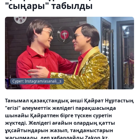
"сыңары" табылды
Сурет: Instagram/asanali__s
Танымал қазақстандық әнші Қайрат Нұртастың
"егізі" әлеуметтік желідегі парақшасында
шынайы Қайратпен бірге түскен суретін
жүктеді. Желідегі ағайын олардың қатты
ұқсайтындарын жазып, таңданыстарын
жасырмады, деп хабарлайды Zakon.kz.