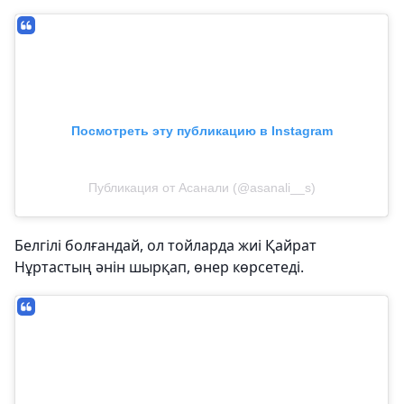
Посмотреть эту публикацию в Instagram
Публикация от Асанали (@asanali__s)
Белгілі болғандай, ол тойларда жиі Қайрат
Нұртастың әнін шырқап, өнер көрсетеді.