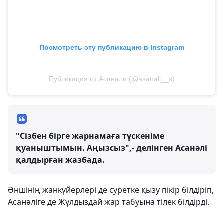
Посмотреть эту публикацию в Instagram
Публикация от Асанали (@asanali__s)
"Сізбен бірге жарнамаға түскеніме
қуаныштымын. Аңызсыз",- делінген Асанәлі
қалдырған жазбада.
Әншінің жанкүйерлері де суретке қызу пікір білдіріп,
Асанәліге де Жұлдыздай жар табуына тілек білдірді.