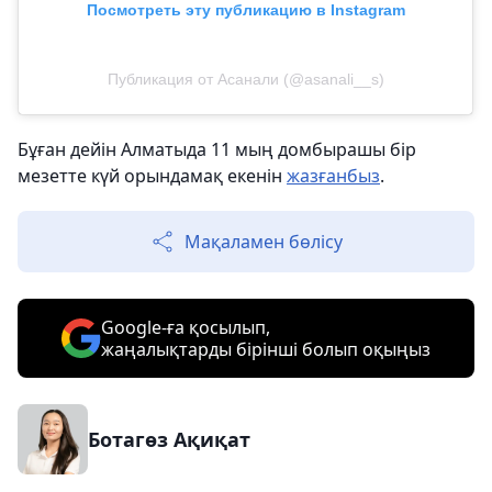
Посмотреть эту публикацию в Instagram
Публикация от Асанали (@asanali__s)
Бұған дейін Алматыда 11 мың домбырашы бір
мезетте күй орындамақ екенін
жазғанбыз
.
Мақаламен бөлісу
Google-ға қосылып,
жаңалықтарды бірінші болып оқыңыз
Ботагөз Ақиқат