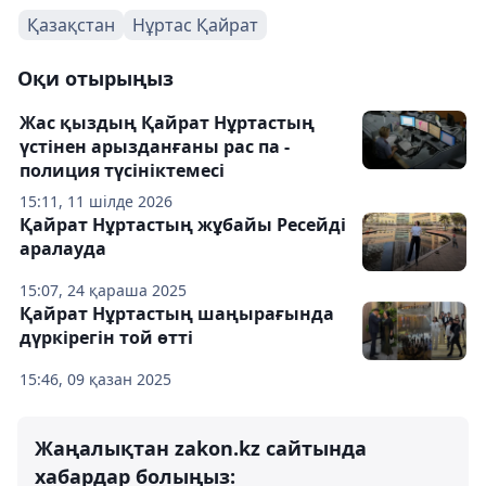
Қазақстан
Нұртас Қайрат
Оқи отырыңыз
Жас қыздың Қайрат Нұртастың
үстінен арызданғаны рас па -
полиция түсініктемесі
15:11, 11 шілде 2026
Қайрат Нұртастың жұбайы Ресейді
аралауда
15:07, 24 қараша 2025
Қайрат Нұртастың шаңырағында
дүркірегін той өтті
15:46, 09 қазан 2025
Жаңалықтан zakon.kz сайтында
хабардар болыңыз: