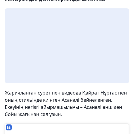
Жарияланған сурет пен видеода Қайрат Нұртас пен
оның стильінде киінген Асанәлі бейнеленген.
Екеуінің негізгі айырмашылығы – Асанәлі әншіден
бойы жағынан сәл ұзын.