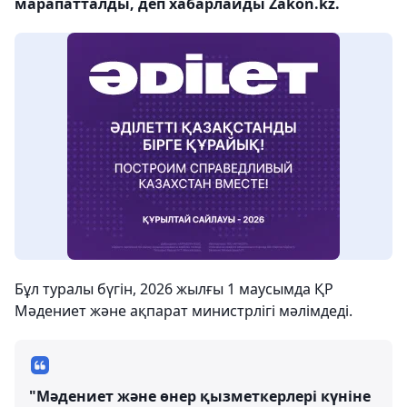
марапатталды, деп хабарлайды Zakon.kz.
Бұл туралы бүгін, 2026 жылғы 1 маусымда ҚР
Мәдениет және ақпарат министрлігі мәлімдеді.
"Мәдениет және өнер қызметкерлері күніне