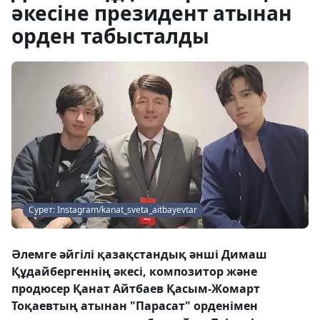
әкесіне президент атынан
орден табысталды
Сурет: Instagram/kanat_sveta_aitbayevtar
Әлемге әйгілі қазақстандық әнші Димаш
Құдайбергеннің әкесі, композитор және
продюсер Қанат Айтбаев Қасым-Жомарт
Тоқаевтың атынан "Парасат" орденімен