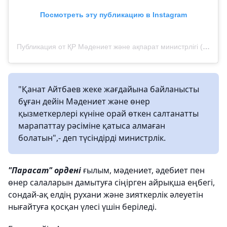
Посмотреть эту публикацию в Instagram
Публикация от ҚР Мәдениет және ақпарат министрлігі (@madeniet__aqparat__ministrligi)
"Қанат Айтбаев жеке жағдайына байланысты
бұған дейін Мәдениет және өнер
қызметкерлері күніне орай өткен салтанатты
марапаттау рәсіміне қатыса алмаған
болатын",- деп түсіндірді министрлік.
"Парасат" ордені
ғылым, мәдениет, әдебиет пен
өнер салаларын дамытуға сіңірген айрықша еңбегі,
сондай-ақ елдің рухани және зияткерлік әлеуетін
нығайтуға қосқан үлесі үшін беріледі.