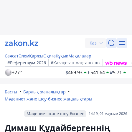
Қаз
Саясат
Әлем
Қаржы
Оқиға
Құқық
Мақалалар
#Референдум-2026
#Қазақстан мақтанышы
+27°
$
469.93
€
541.64
₽
5.71
Басты
Барлық жаңалықтар
Мәдениет және шоу-бизнес жаңалықтары
Мәдениет және шоу-бизнес
14:19, 01 маусым 2026
Димаш Құдайбергеннің