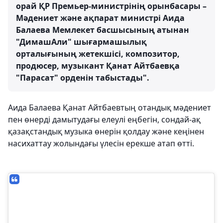
орай ҚР Премьер-министрінің орынбасары –
Мәдениет және ақпарат министрі Аида
Балаева Мемлекет басшысының атынан
"ДимашАли" шығармашылық
орталығының жетекшісі, композитор,
продюсер, музыкант Қанат Айтбаевқа
"Парасат" орденін табыстады".
Аида Балаева Қанат Айтбаевтың отандық мәдениет
пен өнерді дамытудағы елеулі еңбегін, сондай-ақ
қазақстандық музыка өнерін қолдау және кеңінен
насихаттау жолындағы үлесін ерекше атап өтті.