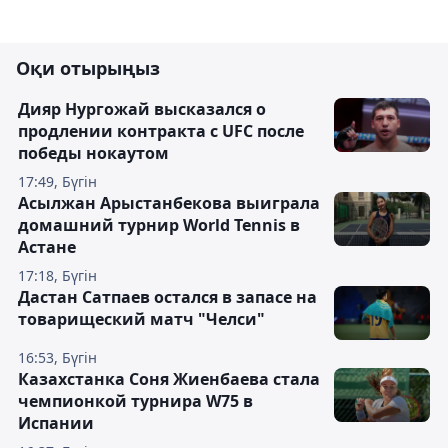
Оқи отырыңыз
Дияр Нургожай высказался о
продлении контракта с UFC после
победы нокаутом
17:49, Бүгін
Асылжан Арыстанбекова выиграла
домашний турнир World Tennis в
Астане
17:18, Бүгін
Дастан Сатпаев остался в запасе на
товарищеский матч "Челси"
16:53, Бүгін
Казахстанка Соня Жиенбаева стала
чемпионкой турнира W75 в
Испании