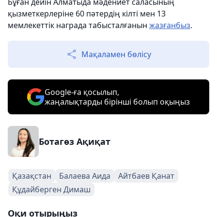
Бұған дейін Алматыда мәдениет саласының
қызметкерлеріне 60 пәтердің кілті мен 13
мемлекеттік награда табысталғанын
жазғанбыз
.
Мақаламен бөлісу
Google-ға қосылып,
жаңалықтарды бірінші болып оқыңыз
Ботагөз Ақиқат
Қазақстан
Балаева Аида
Айтбаев Қанат
Құдайберген Димаш
Оқи отырыңыз