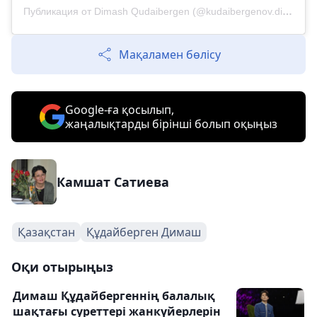
Публикация от Dimash Qudaibergen (@kudaibergenov.dimash)
Мақаламен бөлісу
Google-ға қосылып,
жаңалықтарды бірінші болып оқыңыз
Камшат Сатиева
Қазақстан
Құдайберген Димаш
Оқи отырыңыз
Димаш Құдайбергеннің балалық
шақтағы суреттері жанкүйерлерін