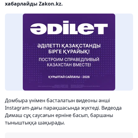
хабарлайды Zakon.kz.
Домбыра үнімен басталатын видеоны әнші
Instagram-дағы парақшасында жүктеді. Видеода
Димаш сұқ саусағын ерніне басып, баршаны
тыныштыққа шақырады.