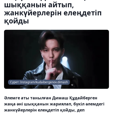
шыққанын айтып,
жанкүйерлерін елеңдетіп
қойды
Сурет: Instagram/kudaibergenov.dimash
Әлемге аты танылған Димаш Құдайберген
жаңа әні шыққанын жариялап, бүкіл әлемдегі
жанкүйерлерін елеңдетіп қойды, деп