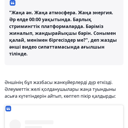
"Жаңа ән. Жаңа атмосфера. Жаңа энергия.
Әр елде 00:00 уақытында. Барлық
стримингтік платформаларда. Бәріміз
жиналып, жандырайықшы бәрін. Сонымен
қалай, менімен біргесіздер ме?", деп жазды
әнші видео сипаттамасында ағылшын
тілінде.
Әншінің бұл жазбасы жанкүйерлерді дүр еткізді.
Әлеуметтік желі қолданушылары жаңа туындыны
асыға күтетіндерін айтып, көптеп пікір қалдырды: