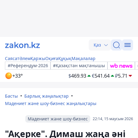
Қаз
Саясат
Әлем
Қаржы
Оқиға
Құқық
Мақалалар
#Референдум-2026
#Қазақстан мақтанышы
+33°
$
469.93
€
541.64
₽
5.71
Басты
Барлық жаңалықтар
Мәдениет және шоу-бизнес жаңалықтары
Мәдениет және шоу-бизнес
22:14, 15 маусым 2026
"Ақерке". Димаш жаңа әні