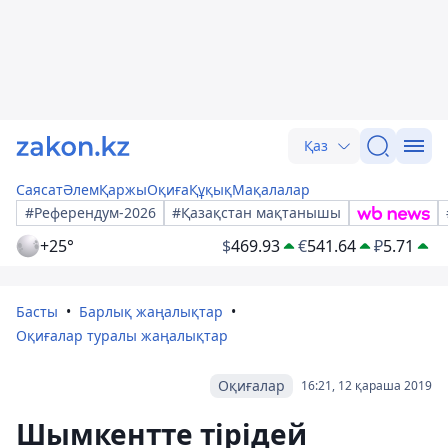
Қаз
Саясат
Әлем
Қаржы
Оқиға
Құқық
Мақалалар
#Референдум-2026
#Қазақстан мақтанышы
+25°
$
469.93
€
541.64
₽
5.71
Басты
Барлық жаңалықтар
Оқиғалар туралы жаңалықтар
Оқиғалар
16:21, 12 қараша 2019
Шымкентте тірідей