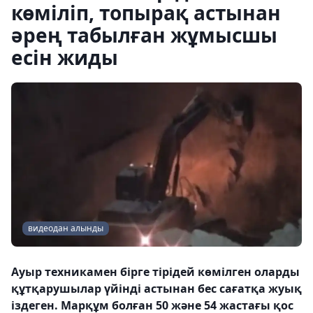
көміліп, топырақ астынан
әрең табылған жұмысшы
есін жиды
видеодан алынды
Ауыр техникамен бірге тірідей көмілген оларды
құтқарушылар үйінді астынан бес сағатқа жуық
іздеген. Марқұм болған 50 және 54 жастағы қос