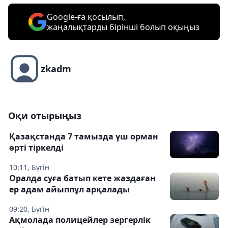
Google-ға қосылып,
жаңалықтарды бірінші болып оқыңыз
zkadm
Оқи отырыңыз
Қазақстанда 7 тамызда үш орман
өрті тіркелді
10:11, Бүгін
Оралда суға батып кете жаздаған
ер адам айыппұл арқалады
09:20, Бүгін
Ақмолада полицейлер зергерлік