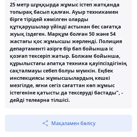
25 метр шұңқырда жұмыс істеп жатқанда
топырақ басып қалған. Ауыр техникамен
бірге тірідей көмілген оларды
құтқарушылар үйінді астынан бес сағатқа
жуық іздеген. Марқұм болған 50 және 54
жастағы қос жұмысшы жерленді. Полиция
департаменті әзірге бір бап бойынша іс
қозғап тексеріп жатыр. Болжам бойынша,
құрылыстағы апатқа техника қауіпсіздігінің
сақталмауы себеп болуы мүмкін. Еңбек
инспекциясы жұмысшылардың кешкі
мезгілде, яғни сегіз сағаттан көп жұмыс
істегеніне қатысты да тексеруді бастады", -
дейді телеарна тілшісі.
Мақаламен бөлісу