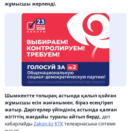
жұмысшы жерленді.
Шымкентте топырақ астында қалып қойған
жұмысшы есін жиғанымен, біраз есеңгіреп
жатыр. Дәрігерлер үйіндінің астында қалған
жігіттің жағдайы туралы айтып берді,
деп
хабарлайды
Zakon.kz
КТК
телеарнасына сілтеме
жасап.