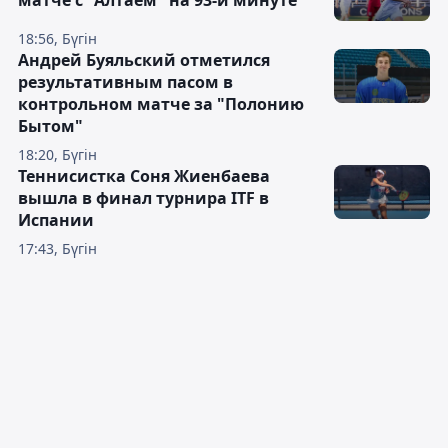
матче с "Алтаем" на 93-й минуте
18:56, Бүгін
Андрей Буяльский отметился
результативным пасом в
контрольном матче за "Полонию
Бытом"
18:20, Бүгін
Теннисистка Соня Жиенбаева
вышла в финал турнира ITF в
Испании
17:43, Бүгін