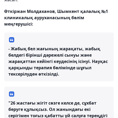
Өткіржан Молдаханов, Шымкент қалалық №1
клиникалық ауруханасының бөлім
меңгерушісі:
- Жабық бел жағының жарақаты, жабық
белдегі бірінші дәрежелі сынуы және
жарақаттан кейінгі кеудесінің ісінуі. Науқас
қарқынды терапия бөлімінде шұғыл
тексерілуден өткізілді.
"26 жастағы жігіт сөзге келсе де, сұхбат
беруге құлықсыз. Ол жанындағы екі
серігімен тоғыз қабатты үй салуға тереңдігі