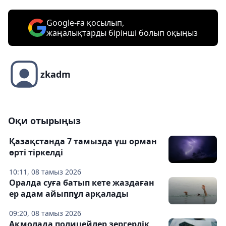
Google-ға қосылып,
жаңалықтарды бірінші болып оқыңыз
zkadm
Оқи отырыңыз
Қазақстанда 7 тамызда үш орман
өрті тіркелді
10:11, 08 тамыз 2026
Оралда суға батып кете жаздаған
ер адам айыппұл арқалады
09:20, 08 тамыз 2026
Ақмолада полицейлер зергерлік