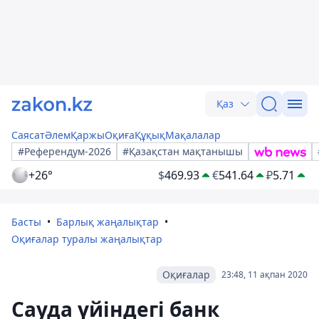
Қаз
Саясат
Әлем
Қаржы
Оқиға
Құқық
Мақалалар
#Референдум-2026
#Қазақстан мақтанышы
+26°
$
469.93
€
541.64
₽
5.71
Басты
Барлық жаңалықтар
Оқиғалар туралы жаңалықтар
Оқиғалар
23:48, 11 ақпан 2020
Сауда үйіндегі банк