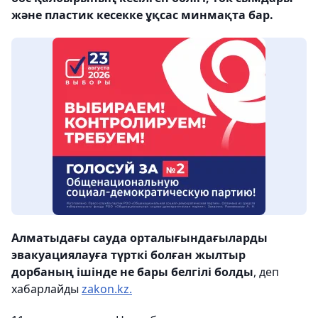
және пластик кесекке ұқсас минмақта бар.
Алматыдағы сауда орталығындағыларды
эвакуациялауға түрткі болған жылтыр
дорбаның ішінде не бары
белгілі болды
,
деп
хабарлайды
zakon.kz.