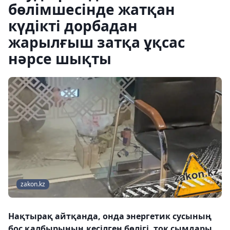
бөлімшесінде жатқан
күдікті дорбадан
жарылғыш затқа ұқсас
нәрсе шықты
zakon.kz
Нақтырақ айтқанда, онда энергетик сусының
бос қалбырының кесілген бөлігі, ток сымдары