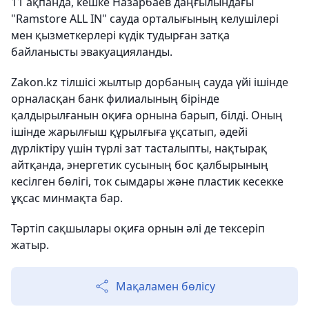
11 ақпанда, кешке Назарбаев даңғылындағы
"Ramstore ALL IN" сауда орталығының келушілері
мен қызметкерлері күдік тудырған затқа
байланысты эвакуацияланды.
Zakon.kz тілшісі жылтыр дорбаның сауда үйі ішінде
орналасқан банк филиалының бірінде
қалдырылғанын оқиға орнына барып, білді. Оның
ішінде жарылғыш құрылғыға ұқсатып, әдейі
дүрліктіру үшін түрлі зат тасталыпты, нақтырақ
айтқанда, энергетик сусының бос қалбырының
кесілген бөлігі, ток сымдары және пластик кесекке
ұқсас минмақта бар.
Тәртіп сақшылары оқиға орнын әлі де тексеріп
жатыр.
Мақаламен бөлісу