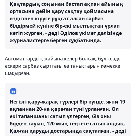
Қаңтардың соңынан бастап ақпан айының
ортасына дейін қару сақтау қоймасына
өздігінен кіруге рұқсат алған сарбаз
білдірмей күніне бір-екі мылтықтан ұрлап
кетіп жүрген, - деді Әділов үкімет дәлізінде
журналистерге берген сұқбатында.
Автоматтардың жайына келер болсақ, бұл кезде
әскери сарбаз сырттағы өз таныстарын көмекке
шақырған.
Негізгі қару-жарақ түрлері бір күнде, яғни 19
ақпаннан 20-на қараған түні ұрланған. Ол
екі тапаншаны сатып үлгерген, біз оны
бірден тауып, 120 мың теңгеге сатып алдық.
Қалған қаруды достарында сақталған, - деді