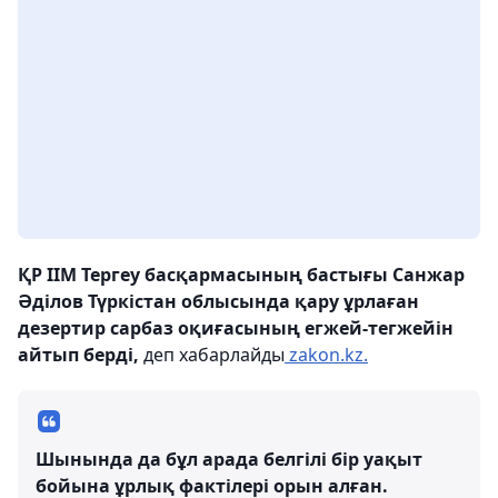
ҚР ІІМ Тергеу басқармасының бастығы Санжар
Әділов Түркістан облысында қару ұрлаған
дезертир сарбаз оқиғасының егжей-тегжейін
айтып берді,
деп хабарлайды
zakon.kz.
Шынында да бұл арада белгілі бір уақыт
бойына ұрлық фактілері орын алған.