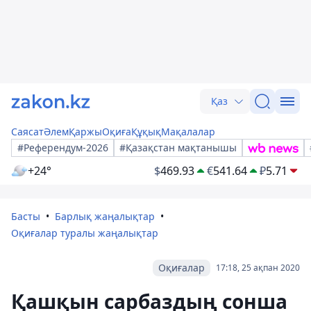
Қаз
Саясат
Әлем
Қаржы
Оқиға
Құқық
Мақалалар
#Референдум-2026
#Қазақстан мақтанышы
+24°
$
469.93
€
541.64
₽
5.71
Басты
Барлық жаңалықтар
Оқиғалар туралы жаңалықтар
Оқиғалар
17:18, 25 ақпан 2020
Қашқын сарбаздың сонша