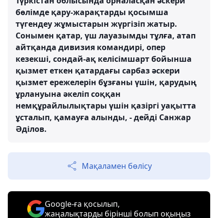
Түркістан облысында орналасқан әскери
бөлімде қару-жарақтарды қосымша
түгендеу жұмыстарын жүргізіп жатыр.
Сонымен қатар, үш лауазымды тұлға, атап
айтқанда дивизия командирі, опер
кезекші, сондай-ақ келісімшарт бойынша
қызмет еткен қатардағы сарбаз әскери
қызмет ережелерін бұзғаны үшін, қарудың
ұрлануына әкеліп соққан
немқұрайлылықтары үшін қазіргі уақытта
ұсталып, қамауға алынды, - дейді Санжар
Әділов.
Мақаламен бөлісу
Google-ға қосылып,
жаңалықтарды бірінші болып оқыңыз