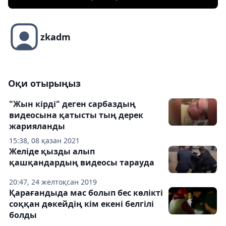
zkadm
Оқи отырыңыз
"Жын кірді" деген сарбаздың
видеосына қатысты тың дерек
жарияланды
15:38, 08 қазан 2021
Желіде қызды алып
қашқандардың видеосы тарауда
20:47, 24 желтоқсан 2019
Қарағандыда мас болып бес көлікті
соққан дөкейдің кім екені белгілі
болды