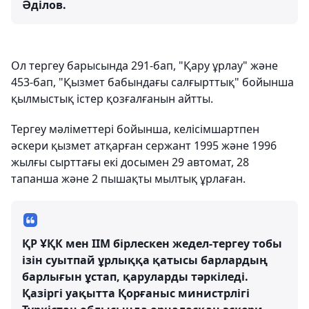
Әділов.
Ол тергеу барысында 291-бап, "Қару ұрлау" және
453-бап, "Қызмет бабындағы салғырттық" бойынша
қылмыстық істер қозғалғанын айтты.
Тергеу мәліметтері бойынша, келісімшартпен
әскери қызмет атқарған сержант 1995 және 1996
жылғы сырттағы екі досымен 29 автомат, 28
тапанша және 2 пышақты мылтық ұрлаған.
ҚР ҰҚК мен ІІМ бірлескен жедел-тергеу тобы
ізін суытпай ұрлыққа қатысы барлардың
барлығын ұстап, қаруларды тәркіледі.
Қазіргі уақытта Қорғаныс министрлігі