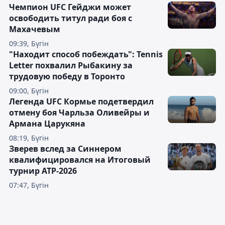
Чемпион UFC Гейджи может
освободить титул ради боя с
Махачевым
09:39, Бүгін
"Находит способ побеждать": Tennis
Letter похвалил Рыбакину за
трудовую победу в Торонто
09:00, Бүгін
Легенда UFC Кормье подетвердил
отмену боя Чарльза Оливейры и
Армана Царукяна
08:19, Бүгін
Зверев вслед за Синнером
квалифицировался на Итоговый
турнир ATP-2026
07:47, Бүгін