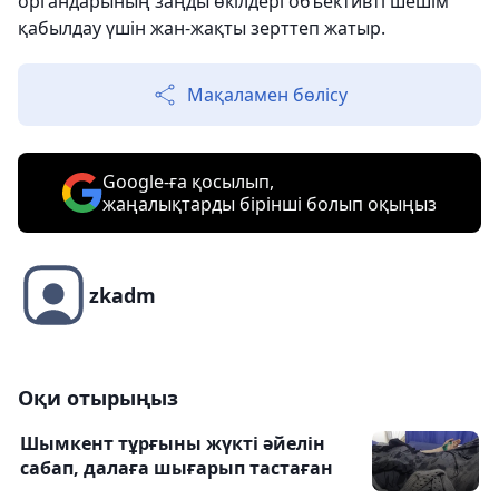
органдарының заңды өкілдері объективті шешім
қабылдау үшін жан-жақты зерттеп жатыр.
Мақаламен бөлісу
Google-ға қосылып,
жаңалықтарды бірінші болып оқыңыз
zkadm
Оқи отырыңыз
Шымкент тұрғыны жүкті әйелін
сабап, далаға шығарып тастаған