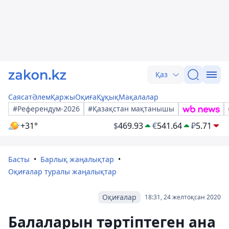
Қаз
Саясат
Әлем
Қаржы
Оқиға
Құқық
Мақалалар
#Референдум-2026
#Қазақстан мақтанышы
+31°
$
469.93
€
541.64
₽
5.71
Басты
Барлық жаңалықтар
Оқиғалар туралы жаңалықтар
Оқиғалар
18:31, 24 желтоқсан 2020
Балаларын тәртіптеген ана