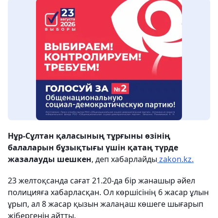
Нұр-Сұлтан қаласының тұрғыны өзінің
балаларын бұзықтығы үшін қатаң түрде
жазалауды шешкен
, деп хабарлайды
zakon.kz.
23 желтоқсанда сағат 21.20-да бір жанашыр әйел
полицияға хабарласқан. Ол көршісінің 6 жасар ұлын
ұрып, ал 8 жасар қызын жалаңаш көшеге шығарып
жібергенін айтты.