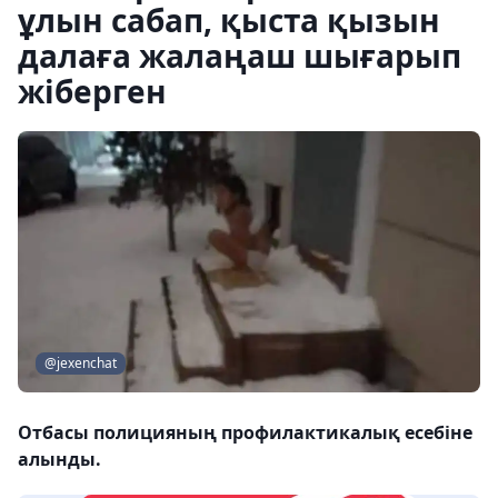
ұлын сабап, қыста қызын
далаға жалаңаш шығарып
жіберген
@jexenchat
Отбасы полицияның профилактикалық есебіне
алынды.