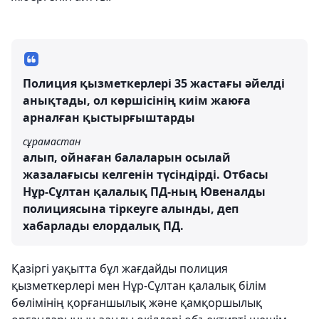
Полиция қызметкерлері 35 жастағы әйелді
анықтады, ол көршісінің киім жаюға
арналған қыстырғыштарды
сұрамастан
алып, ойнаған балаларын осылай
жазалағысы келгенін түсіндірді. Отбасы
Нұр-Сұлтан қалалық ПД-ның Ювеналды
полициясына тіркеуге алынды, деп
хабарлады елордалық ПД.
Қазіргі уақытта бұл жағдайды полиция
қызметкерлері мен Нұр-Сұлтан қалалық білім
бөлімінің қорғаншылық және қамқоршылық