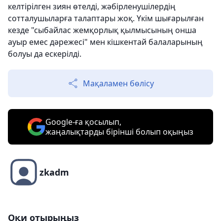
келтірілген зиян өтелді, жәбірленушілердің
сотталушыларға талаптары жоқ. Үкім шығарылған
кезде "сыбайлас жемқорлық қылмысының онша
ауыр емес дәрежесі" мен кішкентай балаларының
болуы да ескерілді.
Мақаламен бөлісу
Google-ға қосылып,
жаңалықтарды бірінші болып оқыңыз
zkadm
Оқи отырыңыз