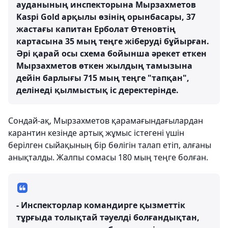
ауданының инспекторына Мырзахметов
Kaspi Gold арқылы өзінің орынбасары, 37
жастағы капитан Ерболат Өтеновтің
картасына 35 мың теңге жіберуді бұйырған.
Әрі қарай осы схема бойынша әрекет еткен
Мырзахметов өткен жылдың тамызына
дейін барлығы 715 мың теңге "тапқан",
делінеді қылмыстық іс деректерінде.
Сондай-ақ, Мырзахметов қарамағындағылардан
карантин кезінде артық жұмыс істегені үшін
берілген сыйақының бір бөлігін талап етіп, алғаны
анықталды. Жалпы сомасы 180 мың теңге болған.
- Инспекторлар командирге қызметтік
тұрғыда толықтай тәуелді болғандықтан,