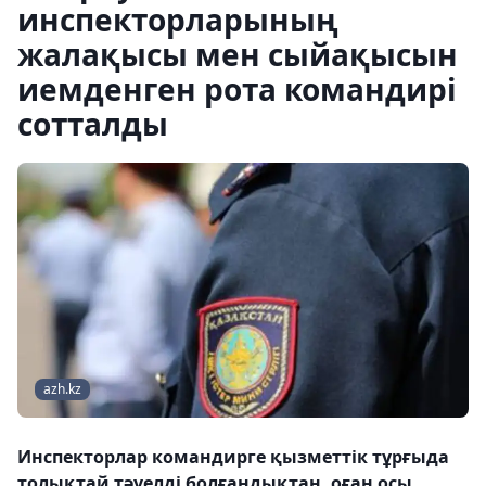
инспекторларының
жалақысы мен сыйақысын
иемденген рота командирі
сотталды
azh.kz
Инспекторлар командирге қызметтік тұрғыда
толықтай тәуелді болғандықтан, оған осы