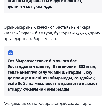
оған осы қаражатты беруге келіскен, -
делінген сот үкімінде.
Орынбасарының кінәсі - ол бастығының "қара
кассасы" туралы біле тұра, бұл туралы құқық қорғау
органдарына хабарламаған.
Сот Мырзахметовке бір жылға бас
бостандығын шектеу, Өтегеновке - 833 мың
теңге айыппұл салу үкімін шығарды. Екеуі
де полиция шенінен айырылды, сондай-ақ
өмір бойына мемлекеттік қызметте қызмет
атқару құқығынан айырылды.
№2 қалалық сотта хабарлағандай, азаматтарға