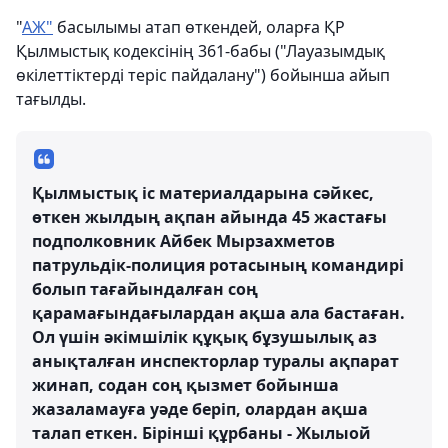
"
AЖ"
басылымы атап өткендей, оларға ҚР
Қылмыстық кодексінің 361-бабы ("Лауазымдық
өкілеттіктерді теріс пайдалану") бойынша айып
тағылды.
Қылмыстық іс материалдарына сәйкес,
өткен жылдың ақпан айында 45 жастағы
подполковник Айбек Мырзахметов
патрульдік-полиция ротасының командирі
болып тағайындалған соң
қарамағындағылардан ақша ала бастаған.
Ол үшін әкімшілік құқық бұзушылық аз
анықталған инспекторлар туралы ақпарат
жинап, содан соң қызмет бойынша
жазаламауға уәде беріп, олардан ақша
талап еткен. Бірінші құрбаны - Жылыой