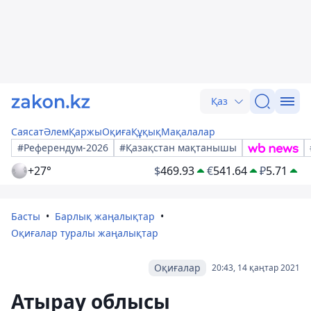
Қаз
Саясат
Әлем
Қаржы
Оқиға
Құқық
Мақалалар
#Референдум-2026
#Қазақстан мақтанышы
+27°
$
469.93
€
541.64
₽
5.71
Басты
Барлық жаңалықтар
Оқиғалар туралы жаңалықтар
Оқиғалар
20:43, 14 қаңтар 2021
Атырау облысы