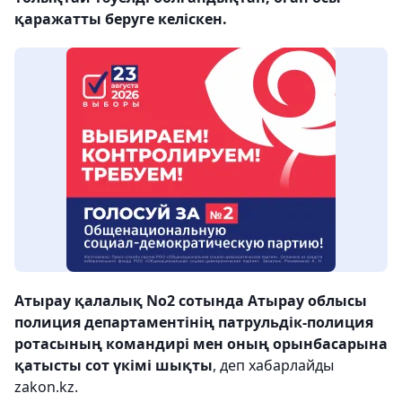
қаражатты беруге келіскен.
Атырау қалалық No2 сотында Атырау облысы
полиция департаментінің патрульдік-полиция
ротасының командирі мен оның орынбасарына
қатысты сот үкімі шықты
, деп хабарлайды
zakon.kz.