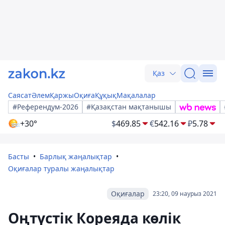
Қаз
Саясат
Әлем
Қаржы
Оқиға
Құқық
Мақалалар
#Референдум-2026
#Қазақстан мақтанышы
+30°
$
469.85
€
542.16
₽
5.78
Басты
Барлық жаңалықтар
Оқиғалар туралы жаңалықтар
Оқиғалар
23:20, 09 наурыз 2021
Оңтүстік Кореяда көлік