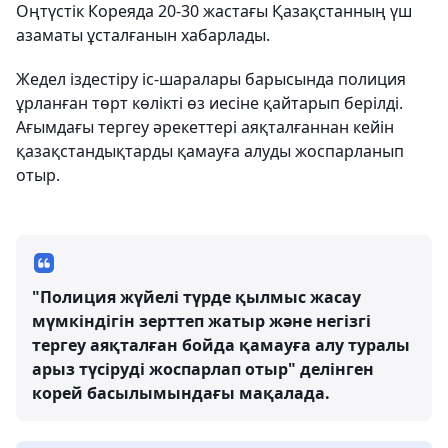
Оңтүстік Кореяда 20-30 жастағы Қазақстанның үш
азаматы ұсталғанын хабарлады.
Жедел іздестіру іс-шаралары барысында полиция
ұрланған төрт көлікті өз иесіне қайтарып берілді.
Ағымдағы тергеу әрекеттері аяқталғаннан кейін
қазақстандықтарды қамауға алуды жоспарланып
отыр.
"Полиция жүйелі түрде қылмыс жасау
мүмкіндігін зерттеп жатыр және негізгі
тергеу аяқталған бойда қамауға алу туралы
арыз түсіруді жоспарлап отыр" делінген
корей басылымындағы мақалада.