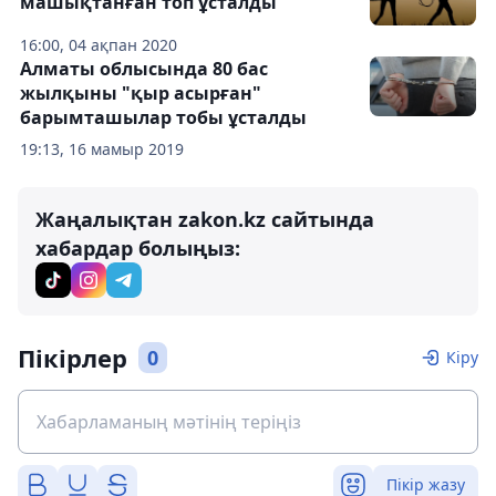
машықтанған топ ұсталды
16:00, 04 ақпан 2020
Алматы облысында 80 бас
жылқыны "қыр асырған"
барымташылар тобы ұсталды
19:13, 16 мамыр 2019
Жаңалықтан zakon.kz сайтында
хабардар болыңыз:
Пікірлер
0
Кіру
Пікір жазу