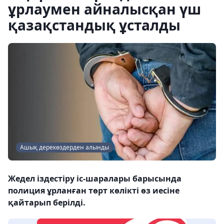
ұрлаумен айналысқан үш
қазақстандық ұсталды
Ашық дерекөздерден алынды
Жедел іздестіру іс-шаралары барысында
полиция ұрланған төрт көлікті өз иесіне
қайтарып берілді.