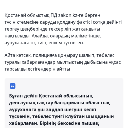
Қостанай облыстық ПД zakon.kz-ге берген
түсініктемесіне қаруды қолдану фактісі сотқа дейінгі
тергеу шеңберінде тексеріліп жатқандығы
нақтылады. Алайда, олардың мәліметінше,
ауруханаға оқ тиіп, ешкім түспеген.
Айта кетсек, полицияға қоңырау шалып, төбелес
туралы хабарлағандар мылтықтың дыбысына ұқсас
тарсылды естігендерін айтты
Бұған дейін Қостанай облысының
денсаулық сақтау басқармасы облыстық
ауруханаға үш зардап шегуші келіп
түскенін, төбелес түнгі клубтан шыққанын
хабарлаған. Бірінің бөксесіне пышақ