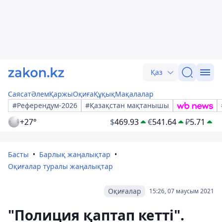
Қаз
Саясат
Әлем
Қаржы
Оқиға
Құқық
Мақалалар
#Референдум-2026
#Қазақстан мақтанышы
+27°
$
469.93
€
541.64
₽
5.71
Басты
Барлық жаңалықтар
Оқиғалар туралы жаңалықтар
Оқиғалар
15:26, 07 маусым 2021
"Полиция қаптап кетті".