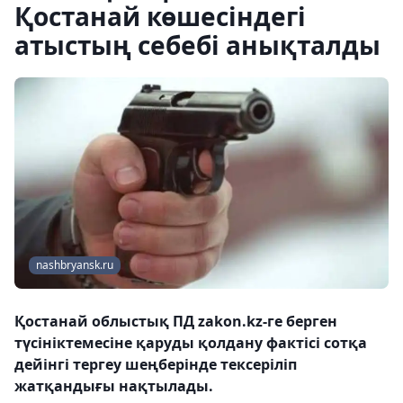
Қостанай көшесіндегі
атыстың себебі анықталды
nashbryansk.ru
Қостанай облыстық ПД zakon.kz-ге берген
түсініктемесіне қаруды қолдану фактісі сотқа
дейінгі тергеу шеңберінде тексеріліп
жатқандығы нақтылады.