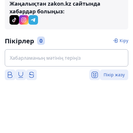
Жаңалықтан zakon.kz сайтында
хабардар болыңыз:
Пікірлер
0
Кіру
Пікір жазу