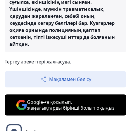
сұғылса, екіншісінің иегі сынған.
Үшіншісінде, мүмкін травматикалық
қарудан жараланған, себебі оның
кеудесінде көгеру белгілері бар. Куәгерлер
оқиға орнында полицияның қаптап
кеткенін, тіпті ізкесуші иттер де болғанын
айтқан.
Тергеу әрекеттері жалғасуда.
Мақаламен бөлісу
Google-ға қосылып,
жаңалықтарды бірінші болып оқыңыз