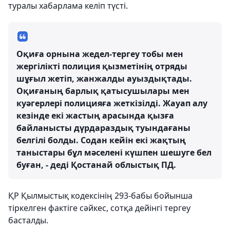
туралы хабарлама келіп түсті.
Оқиға орнына жедел-тергеу тобы мен
жергілікті полиция қызметінің отряды
шұғыл жетіп, жанжалды ауыздықтады.
Оқиғаның барлық қатысушылары мен
куәгерлері полицияға жеткізілді. Жауап алу
кезінде екі жастың арасында қызға
байланысты дүрдараздық туындағаны
белгілі болды. Содан кейін екі жақтың
таныстары бұл мәселені күшпен шешуге бел
буған, - деді Қостанай облыстық ПД.
ҚР Қылмыстық кодексінің 293-бабы бойынша
тіркелген фактіге сәйкес, сотқа дейінгі тергеу
басталды.