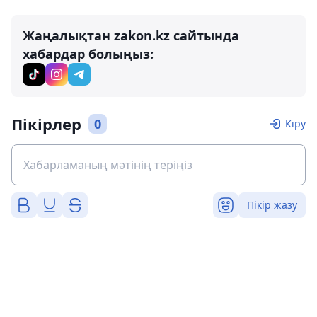
Жаңалықтан zakon.kz сайтында
хабардар болыңыз:
Пікірлер
0
Кіру
Пікір жазу