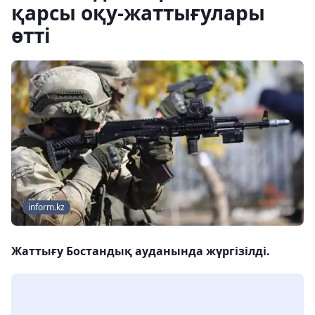
қарсы оқу-жаттығулары
өтті
inform.kz
Жаттығу Бостандық ауданында жүргізілді.