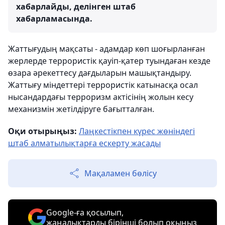
хабарлайды, делінген штаб
хабарламасында.
Жаттығудың мақсаты - адамдар көп шоғырланған
жерлерде террористік қауіп-қатер туындаған кезде
өзара әрекеттесу дағдыларын машықтандыру.
Жаттығу міндеттері террористік катынасқа осал
нысандардағы терроризм актісінің жолын кесу
механизмін жетілдіруге бағытталған.
Оқи отырыңыз:
Лаңкестікпен күрес жөніндегі
штаб алматылықтарға ескерту жасады
Мақаламен бөлісу
Google-ға қосылып,
жаңалықтарды бірінші болып оқыңыз