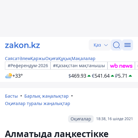
Қаз
Саясат
Әлем
Қаржы
Оқиға
Құқық
Мақалалар
#Референдум-2026
#Қазақстан мақтанышы
+33°
$
469.93
€
541.64
₽
5.71
Басты
Барлық жаңалықтар
Оқиғалар туралы жаңалықтар
Оқиғалар
18:38, 16 шілде 2021
Алматыда лаңкестікке