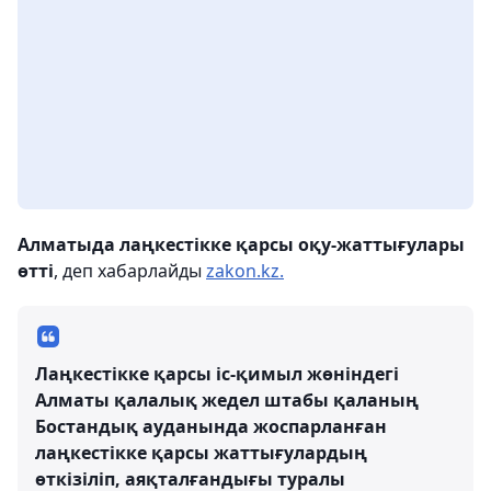
Алматыда лаңкестікке қарсы оқу-жаттығулары
өтті
, деп хабарлайды
zakon.kz.
Лаңкестікке қарсы іс-қимыл жөніндегі
Алматы қалалық жедел штабы қаланың
Бостандық ауданында жоспарланған
лаңкестікке қарсы жаттығулардың
өткізіліп, аяқталғандығы туралы