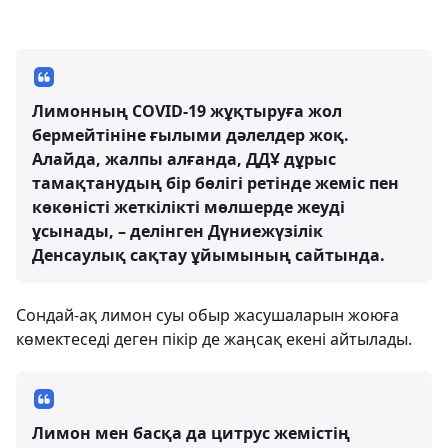
Лимонның COVID-19 жұқтыруға жол
бермейтініне ғылыми дәлелдер жоқ.
Алайда, жалпы алғанда, ДДҰ дұрыс
тамақтанудың бір бөлігі ретінде жеміс пен
көкөністі жеткілікті мөлшерде жеуді
ұсынады, – делінген Дүниежүзілік
Денсаулық сақтау ұйымының сайтында.
Сондай-ақ лимон суы обыр жасушаларын жоюға
көмектеседі деген пікір де жаңсақ екені айтылады.
Лимон мен басқа да цитрус жемістің