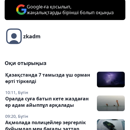
Google-ға қосылып,
жаңалықтарды бірінші болып оқыңыз
zkadm
Оқи отырыңыз
Қазақстанда 7 тамызда үш орман
өрті тіркелді
10:11, Бүгін
Оралда суға батып кете жаздаған
ер адам айыппұл арқалады
09:20, Бүгін
Ақмолада полицейлер зергерлік
бұйымдар мен бағалы заттар