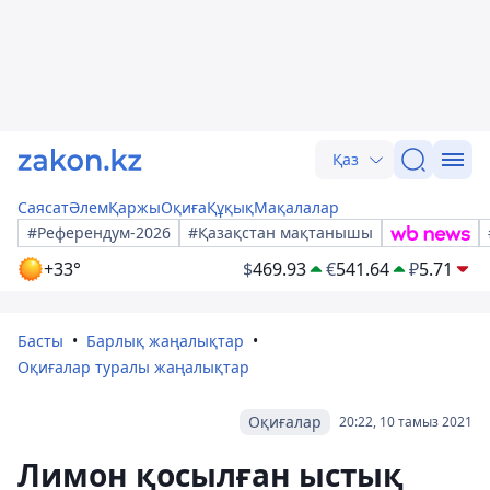
Қаз
Саясат
Әлем
Қаржы
Оқиға
Құқық
Мақалалар
#Референдум-2026
#Қазақстан мақтанышы
+33°
$
469.93
€
541.64
₽
5.71
Басты
Барлық жаңалықтар
Оқиғалар туралы жаңалықтар
Оқиғалар
20:22, 10 тамыз 2021
Лимон қосылған ыстық