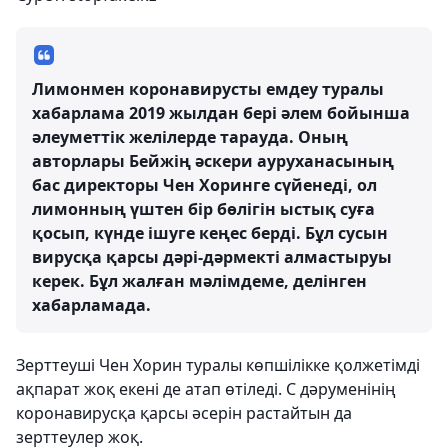
Лимонмен коронавирусты емдеу туралы
хабарлама 2019 жылдан бері әлем бойынша
әлеуметтік желілерде тарауда. Оның
авторлары Бейжің әскери ауруханасының
бас директоры Чен Хоринге сүйенеді, ол
лимонның үштен бір бөлігін ыстық суға
қосып, күнде ішуге кеңес берді. Бұл сусын
вирусқа қарсы дәрі-дәрмекті алмастыруы
керек. Бұл жалған мәлімдеме, делінген
хабарламада.
Зерттеуші Чен Хорин туралы көпшілікке қолжетімді
ақпарат жоқ екені де атап өтіледі. С дәруменінің
коронавирусқа қарсы әсерін растайтын да
зерттеулер жоқ.