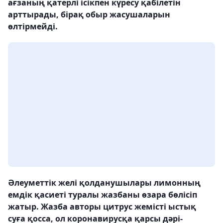
ағзаның қатерлі ісікпен күресу қабілетін
арттырады, бірақ обыр жасушаларын
өлтірмейді.
Әлеуметтік желі қолданушылары лимонның
емдік қасиеті туралы жазбаны өзара бөлісіп
жатыр. Жазба авторы цитрус жемісті ыстық
суға қосса, ол коронавирусқа қарсы дәрі-