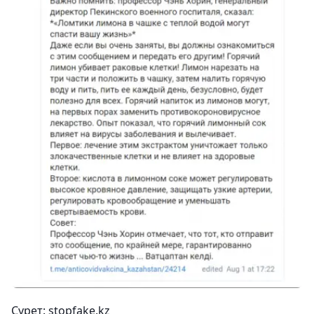
Сурет: stopfake.kz