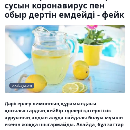
сусын коронавирус пен
обыр дертін емдейді - фейк
pixabay.com
Дәрігерлер лимонның құрамындағы
қосылыстардың кейбір түрлері қатерлі ісік
ауруының алдын алуда пайдалы болуы мүмкін
екенін жоққа шығармайды. Алайда, бұл заттар