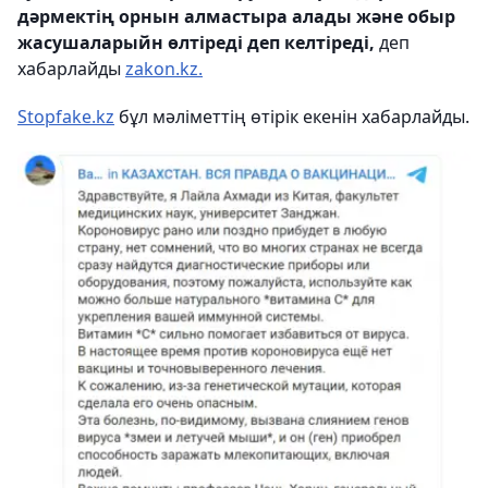
дәрмектің орнын алмастыра алады және обыр
жасушаларыйн өлтіреді деп келтіреді,
деп
хабарлайды
zakon.kz.
Stopfake.kz
бұл мәліметтің өтірік екенін хабарлайды.