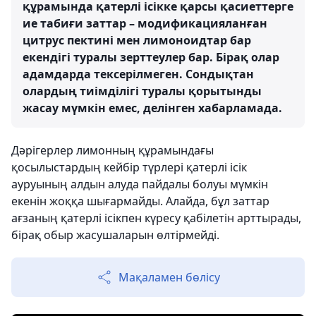
құрамында қатерлі ісікке қарсы қасиеттерге
ие табиғи заттар – модификацияланған
цитрус пектині мен лимоноидтар бар
екендігі туралы зерттеулер бар. Бірақ олар
адамдарда тексерілмеген. Сондықтан
олардың тиімділігі туралы қорытынды
жасау мүмкін емес, делінген хабарламада.
Дәрігерлер лимонның құрамындағы
қосылыстардың кейбір түрлері қатерлі ісік
ауруының алдын алуда пайдалы болуы мүмкін
екенін жоққа шығармайды. Алайда, бұл заттар
ағзаның қатерлі ісікпен күресу қабілетін арттырады,
бірақ обыр жасушаларын өлтірмейді.
Мақаламен бөлісу