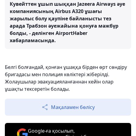
Кувейттен ұшып шыққан Jazeera Airways әуе
компаниясының Airbus A320 ұшағы
жарылыс болу қаупіне байланысты тез
арада Трабзон әуежайына қонуға мәжбүр
болды, - делінген AirportHaber
хабарламасында.
Белгі болғандай, қонған ұшаққа бірден өрт сөндіру
бригадасы мен полиция көліктері жіберілді.
Жолаушылар эвакуацияланғаннан кейін олар
ұшақты тексеретін болады.
Мақаламен бөлісу
Google-ға қосылып,