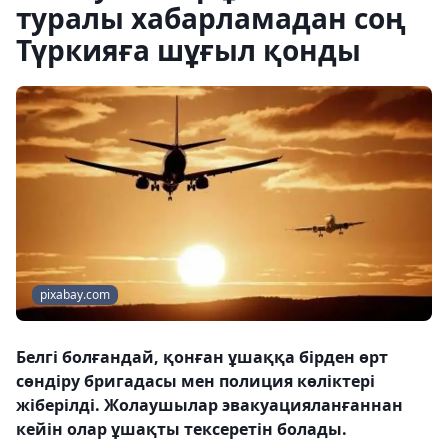
туралы хабарламадан соң
Түркияға шұғыл қонды
pixabay.com
Белгі болғандай, қонған ұшаққа бірден өрт
сөндіру бригадасы мен полиция көліктері
жіберілді. Жолаушылар эвакуацияланғаннан
кейін олар ұшақты тексеретін болады.