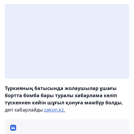
Түркияның батысында жолаушылар ұшағы
бортта бомба бары туралы хабарлама келіп
түскеннен кейін шұғыл қонуға мәжбүр болды
,
деп хабарлайды
zakon.kz.