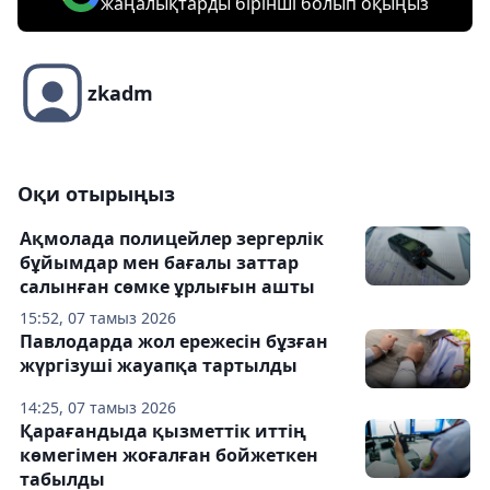
жаңалықтарды бірінші болып оқыңыз
zkadm
Оқи отырыңыз
Ақмолада полицейлер зергерлік
бұйымдар мен бағалы заттар
салынған сөмке ұрлығын ашты
15:52, 07 тамыз 2026
Павлодарда жол ережесін бұзған
жүргізуші жауапқа тартылды
14:25, 07 тамыз 2026
Қарағандыда қызметтік иттің
көмегімен жоғалған бойжеткен
табылды