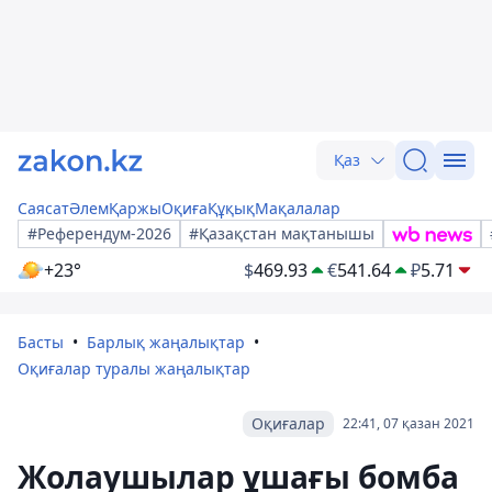
Қаз
Саясат
Әлем
Қаржы
Оқиға
Құқық
Мақалалар
#Референдум-2026
#Қазақстан мақтанышы
+23°
$
469.93
€
541.64
₽
5.71
Басты
Барлық жаңалықтар
Оқиғалар туралы жаңалықтар
Оқиғалар
22:41, 07 қазан 2021
Жолаушылар ұшағы бомба