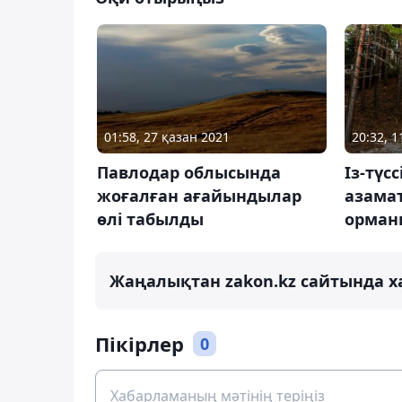
01:58, 27 қазан 2021
20:32, 1
Павлодар облысында
Із-түс
жоғалған ағайындылар
азама
өлі табылды
орман
Жаңалықтан zakon.kz сайтында х
Пікірлер
0