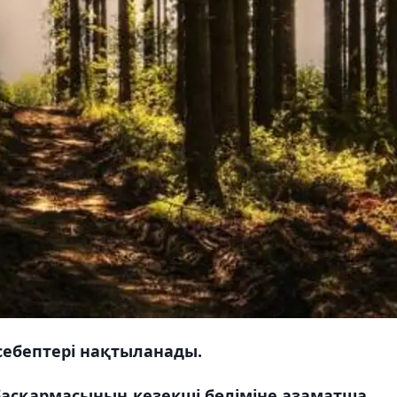
ебептері нақтыланады.
басқармасының кезекші бөліміне азаматша