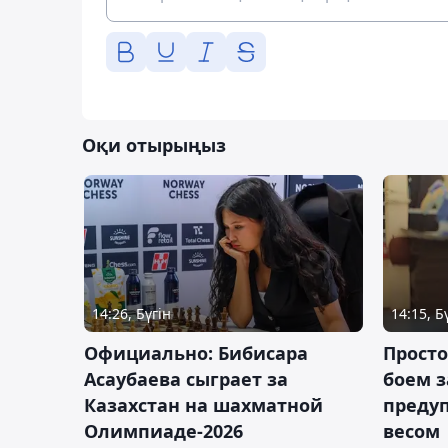
Оқи отырыңыз
14:26, Бүгін
14:15, Б
Официально: Бибисара
Просто
Асаубаева сыграет за
боем з
Казахстан на шахматной
предуп
Олимпиаде-2026
весом