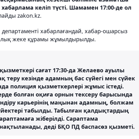
абарлама келіп түсті. Шамамен 17:00-де ол
айды zakon.kz.
департаменті хабарлағандай, хабар-ошарсыз
арлық жеке құрамы жұмылдырылды.
 қызметкері сағат 17:30-да Желаево ауылы
 теру кезінде адамның бас сүйегі мен сүйек
да полиция қызметкерлері жұмыс істеді.
рде болған оқиға орнын тексеру барысында
өндіру карьерінің маңынан адамның, болжам
үйектері табылды. Табылған қалдықтардың
араптамаға жіберілді. Сараптама
нақтыланады, деді БҚО ПД баспасөз қызметі.