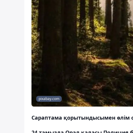
pixabay.com
Сараптама қорытындысымен өлім с
24 тамызда Орал қаласы Полиция 