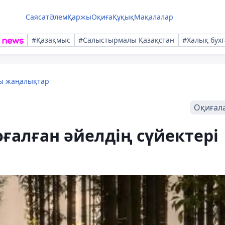
Саясат
Әлем
Қаржы
Оқиға
Құқық
Мақалалар
#Қазақмыс
#Салыстырмалы Қазақстан
#Халық бухг
лы жаңалықтар
Оқиғал
ғалған әйелдің сүйектері