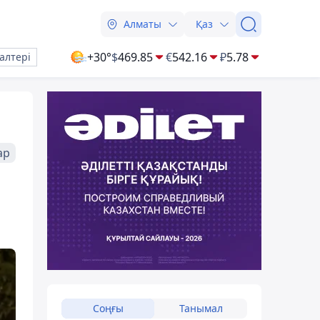
Алматы
Қаз
+30°
$
469.85
€
542.16
₽
5.78
алтері
ар
Соңғы
Танымал