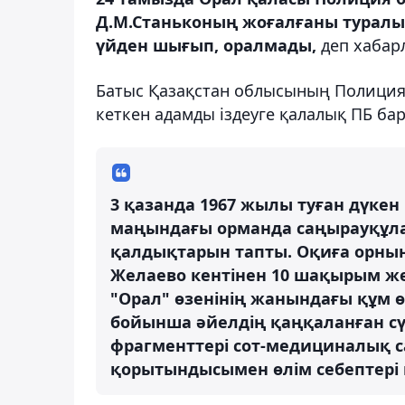
Д.М.Станьконың жоғалғаны туралы х
үйден шығып, оралмады,
деп хабарл
Батыс Қазақстан облысының Полиция 
кеткен адамды іздеуге қалалық ПБ б
3 қазанда 1967 жылы туған дүкен
маңындағы орманда саңырауқұлақ
қалдықтарын тапты. Оқиға орнын
Желаево кентінен 10 шақырым же
"Орал" өзенінің жанындағы құм 
бойынша әйелдің қаңқаланған с
фрагменттері сот-медициналық с
қорытындысымен өлім себептері 