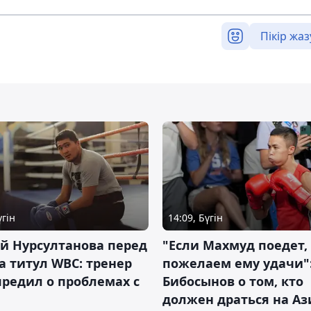
Пікір жаз
үгін
14:09, Бүгін
й Нурсултанова перед
"Если Махмуд поедет,
а титул WBC: тренер
пожелаем ему удачи"
редил о проблемах с
Бибосынов о том, кто
должен драться на Аз