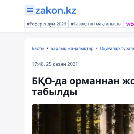
#Референдум-2026
#Қазақстан мақтанышы
Басты
Барлық жаңалықтар
Оқиғалар тура
17:48, 25 қазан 2021
БҚО-да орманнан жо
табылды