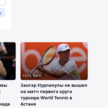
у
13:52, Бүгін
 мы
Зангар Нурланулы не вышел
:
на матч первого круга
турнира World Tennis в
иаде
Астане