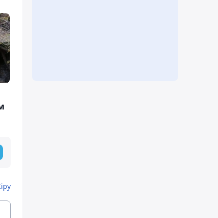
м
Кіру