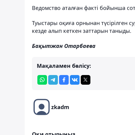
Ведомство аталған факті бойынша сотқ
Туыстары оқиға орнынан түсірілген с
кезде алып кеткен заттарын таныды.
Бақытжан Отарбаева
Мақаламен бөлісу:
zkadm
Оқи отырыңыз