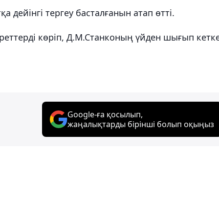
а дейінгі тергеу басталғанын атап өтті.
уреттерді көріп, Д.М.Станконың үйден шығып кетк
Google-ға қосылып,
жаңалықтарды бірінші болып оқыңыз