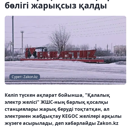
бөлігі жарықсыз қалды
Сурет: Zakon.kz
Келіп түскен ақпарат бойынша, "Қалалық
электр желісі" ЖШС-ның барлық қосалқы
станциялары жарық беруді тоқтатқан, ал
электрмен жабдықтау KEGOC желілері арқылы
жүзеге асырылады, деп хабарлайды Zakon.kz