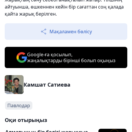
айтуынша, өшкеннен кейін бір сағаттан соң қалада
қайта жарық берілген.
Мақаламен бөлісу
Google-ға қосылып,
жаңалықтарды бірінші болып оқыңыз
Камшат Сатиева
Павлодар
Оқи отырыңыз
Алматының бір бөлігі жарықсыз