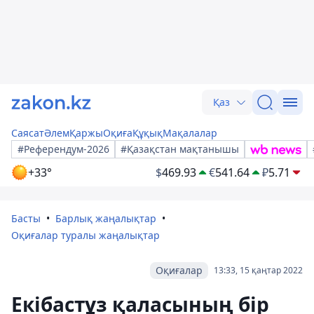
Қаз
Саясат
Әлем
Қаржы
Оқиға
Құқық
Мақалалар
#Референдум-2026
#Қазақстан мақтанышы
+33°
$
469.93
€
541.64
₽
5.71
Басты
Барлық жаңалықтар
Оқиғалар туралы жаңалықтар
Оқиғалар
13:33, 15 қаңтар 2022
Екібастұз қаласының бір