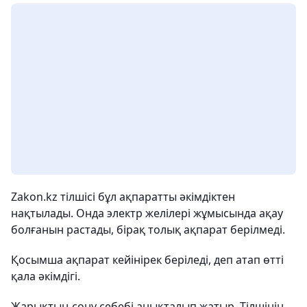
Zakon.kz тілшісі бұл ақпаратты әкімдіктен
нақтылады. Онда электр желілері жұмысында ақау
болғанын растады, бірақ толық ақпарат берілмеді.
Қосымша ақпарат кейінірек беріледі, деп атап өтті
қала әкімдігі.
Жарықтың сөну себебі анықталып жатыр. Тілшінің