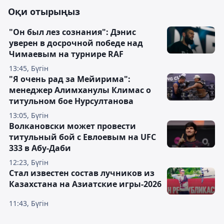
Оқи отырыңыз
"Он был лез сознания": Дэнис
уверен в досрочной победе над
Чимаевым на турнире RAF
13:45, Бүгін
"Я очень рад за Мейирима":
менеджер Алимханулы Климас о
титульном бое Нурсултанова
13:05, Бүгін
Волкановски может провести
титульный бой с Евлоевым на UFC
333 в Абу-Даби
12:23, Бүгін
Стал известен состав лучников из
Казахстана на Азиатские игры-2026
11:43, Бүгін