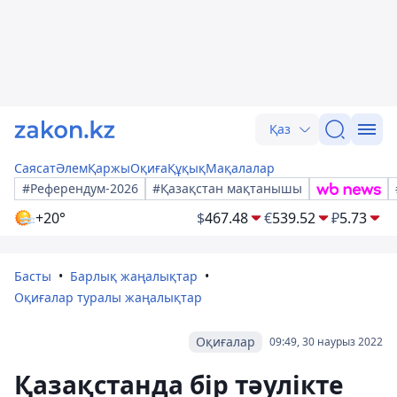
Қаз
Саясат
Әлем
Қаржы
Оқиға
Құқық
Мақалалар
#Референдум-2026
#Қазақстан мақтанышы
+20°
$
467.48
€
539.52
₽
5.73
Басты
Барлық жаңалықтар
Оқиғалар туралы жаңалықтар
Оқиғалар
09:49, 30 наурыз 2022
Қазақстанда бір тәулікте