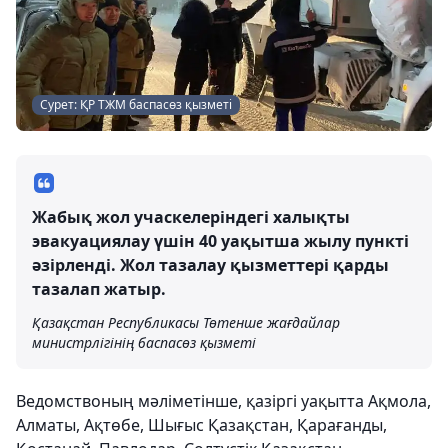
Сурет: ҚР ТЖМ баспасөз қызметі
Жабық жол учаскелеріндегі халықты
эвакуациялау үшін 40 уақытша жылу пункті
әзірленді. Жол тазалау қызметтері қарды
тазалап жатыр.
Қазақстан Республикасы Төтенше жағдайлар
министрлігінің баспасөз қызметі
Ведомствоның мәліметінше, қазіргі уақытта Ақмола,
Алматы, Ақтөбе, Шығыс Қазақстан, Қарағанды,