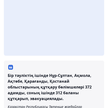
Бір тәуліктің ішінде Нұр-Сұлтан, Ақмола,
Ақтөбе, Қарағанды, Қостанай
облыстарының құтқару бөлімшелері 372
адамды, соның ішінде 312 баланы
құтқарып, эвакуациялады.
Қазақстан Республикасы Төтенше жағдайлар