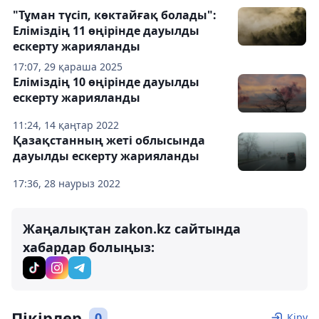
"Тұман түсіп, көктайғақ болады":
Еліміздің 11 өңірінде дауылды
ескерту жарияланды
17:07, 29 қараша 2025
Еліміздің 10 өңірінде дауылды
ескерту жарияланды
11:24, 14 қаңтар 2022
Қазақстанның жеті облысында
дауылды ескерту жарияланды
17:36, 28 наурыз 2022
Жаңалықтан zakon.kz сайтында
хабардар болыңыз:
Пікірлер
0
Кіру