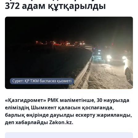
372 адам құтқарылды
Сурет: ҚР ТЖМ баспасөз қызметі
«Қазгидромет» РМК мәліметінше, 30 наурызда
еліміздің Шымкент қаласын қоспағанда,
барлық өңірінде дауылды ескерту жарияланды,
деп хабарлайды Zakon.kz.