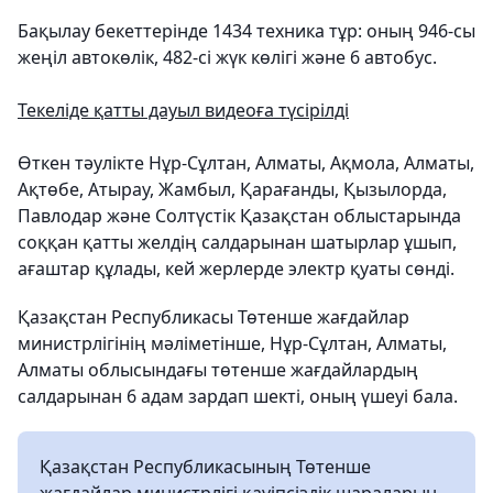
Бақылау бекеттерінде 1434 техника тұр: оның 946-сы
жеңіл автокөлік, 482-сі жүк көлігі және 6 автобус.
Текеліде қатты дауыл видеоға түсірілді
Өткен тәулікте Нұр-Сұлтан, Алматы, Ақмола, Алматы,
Ақтөбе, Атырау, Жамбыл, Қарағанды, Қызылорда,
Павлодар және Солтүстік Қазақстан облыстарында
соққан қатты желдің салдарынан шатырлар ұшып,
ағаштар құлады, кей жерлерде электр қуаты сөнді.
Қазақстан Республикасы Төтенше жағдайлар
министрлігінің мәліметінше, Нұр-Сұлтан, Алматы,
Алматы облысындағы төтенше жағдайлардың
салдарынан 6 адам зардап шекті, оның үшеуі бала.
Қазақстан Республикасының Төтенше
жағдайлар министрлігі қауіпсіздік шараларын