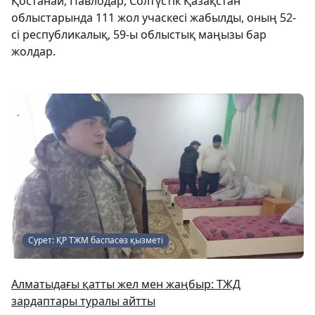
Қостанай, Павлодар, Солтүстік Қазақстан
облыстарында 111 жол учаскесі жабылды, оның 52-
сі республикалық, 59-ы облыстық маңызы бар
жолдар.
Сурет: ҚР ТЖМ баспасөз қызметі
Алматыдағы қатты жел мен жаңбыр: ТЖД
зардаптары туралы айтты