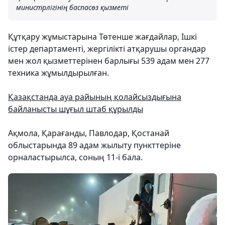
министрлігінің баспасөз қызметі
Құтқару жұмыстарына Төтенше жағдайлар, Ішкі
істер департаменті, жергілікті атқарушы органдар
мен жол қызметтерінен барлығы 539 адам мен 277
техника жұмылдырылған.
Қазақстанда ауа райының қолайсыздығына
байланысты шұғыл штаб құрылды
Ақмола, Қарағанды, Павлодар, Қостанай
облыстарында 89 адам жылыту пункттеріне
орналастырылса, соның 11-і бала.