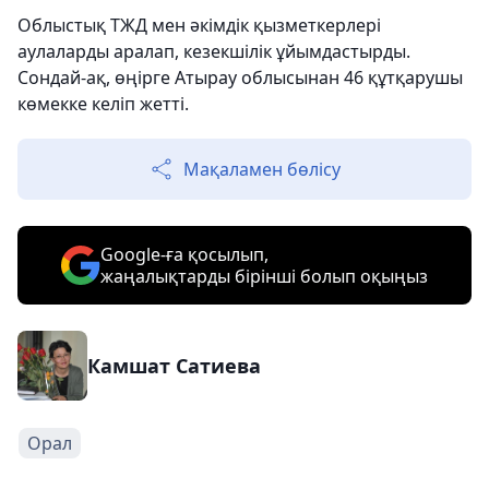
Облыстық ТЖД мен әкімдік қызметкерлері
аулаларды аралап, кезекшілік ұйымдастырды.
Сондай-ақ, өңірге Атырау облысынан 46 құтқарушы
көмекке келіп жетті.
Мақаламен бөлісу
Google-ға қосылып,
жаңалықтарды бірінші болып оқыңыз
Камшат Сатиева
Орал