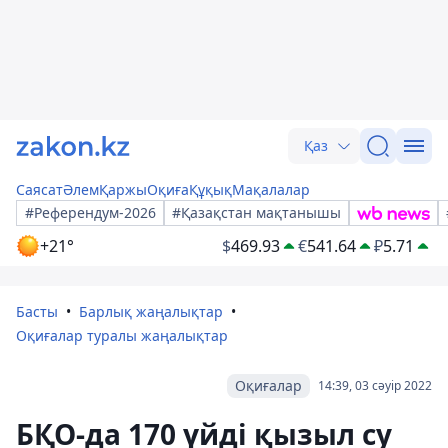
Қаз
Саясат
Әлем
Қаржы
Оқиға
Құқық
Мақалалар
#Референдум-2026
#Қазақстан мақтанышы
+21°
$
469.93
€
541.64
₽
5.71
Басты
Барлық жаңалықтар
Оқиғалар туралы жаңалықтар
Оқиғалар
14:39, 03 сәуір 2022
БҚО-да 170 үйді қызыл су