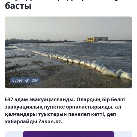
басты
Сурет: ҚР ТЖМ
637 адам эвакуацияланды. Олардың бір бөлігі
эвакуациялық пунктке орналастырылды, ал
қалғандары туыстарын паналап кетті, деп
хабарлайды Zakon.kz.