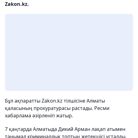
Zakon.kz.
Бұл ақпаратты Zakon.kz тілшісіне Алматы
қаласының прокуратурасы растады. Ресми
хабарлама әзірленіп жатыр.
7 қаңтарда Алматыда Дикий Арман лақап атымен
танымал криминалдық топтың жетекшісі ұсталды.