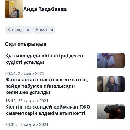
Аида Тақабаева
Қазақстан
Алматы
Оқи отырыңыз
Қызылордада кісі өлтірді деген
күдікті ұсталды
00:51, 25 сәуір 2023
Жалға алған көлікті өзгеге сатып,
пайда табумен айналысқан
келіншек ұсталды
18:45, 25 қаңтар 2021
Көлігін тез жөндей қоймаған ТЖО
қызметкерін әлдекім атып кетті
23:34, 18 қаңтар 2021