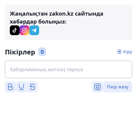
Жаңалықтан zakon.kz сайтында
хабардар болыңыз:
Пікірлер
0
Кіру
Пікір жазу