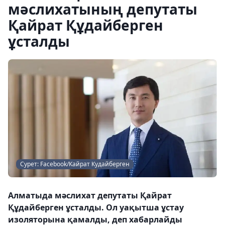
мәслихатының депутаты
Қайрат Құдайберген
ұсталды
Сурет: Facebook/Кайрат Кудайберген
Алматыда мәслихат депутаты Қайрат
Құдайберген ұсталды. Ол уақытша ұстау
изоляторына қамалды, деп хабарлайды