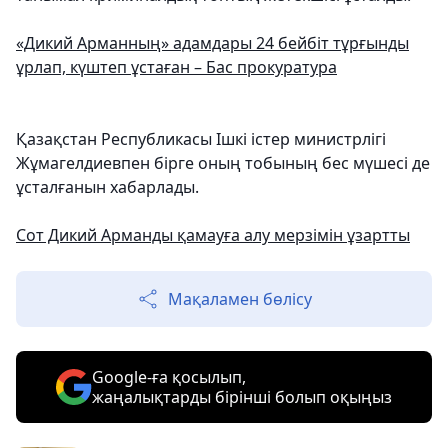
«Дикий Арманның» адамдары 24 бейбіт тұрғынды
ұрлап, күштеп ұстаған – Бас прокуратура
Қазақстан Республикасы Ішкі істер министрлігі
Жұмагелдиевпен бірге оның тобының бес мүшесі де
ұсталғанын хабарлады.
Сот Дикий Арманды қамауға алу мерзімін ұзартты
Мақаламен бөлісу
Google-ға қосылып,
жаңалықтарды бірінші болып оқыңыз