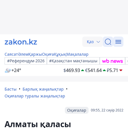
Қаз
Саясат
Әлем
Қаржы
Оқиға
Құқық
Мақалалар
#Референдум-2026
#Қазақстан мақтанышы
+24°
$
469.93
€
541.64
₽
5.71
Басты
Барлық жаңалықтар
Оқиғалар туралы жаңалықтар
Оқиғалар
09:55, 22 сәуір 2022
Алматы қаласы