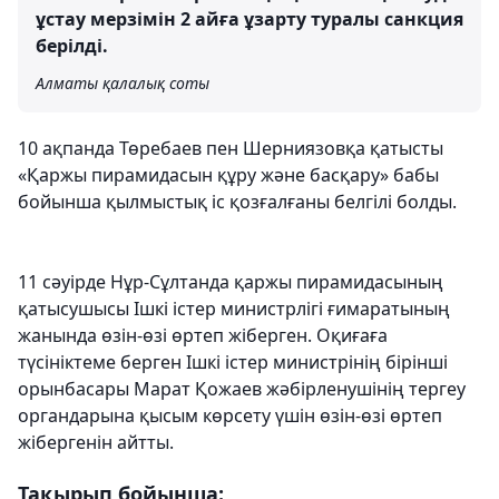
ұстау мерзімін 2 айға ұзарту туралы санкция
берілді.
Алматы қалалық соты
10 ақпанда Төребаев пен Шерниязовқа қатысты
«Қаржы пирамидасын құру және басқару» бабы
бойынша қылмыстық іс қозғалғаны белгілі болды.
11 сәуірде Нұр-Сұлтанда қаржы пирамидасының
қатысушысы Ішкі істер министрлігі ғимаратының
жанында өзін-өзі өртеп жіберген. Оқиғаға
түсініктеме берген Ішкі істер министрінің бірінші
орынбасары Марат Қожаев жәбірленушінің тергеу
органдарына қысым көрсету үшін өзін-өзі өртеп
жібергенін айтты.
Тақырып бойынша: