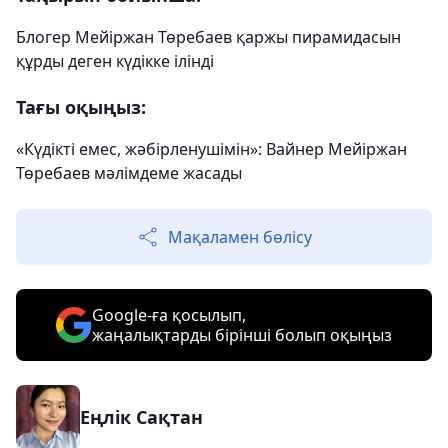
Блогер Мейіржан Төребаев қаржы пирамидасын
құрды деген күдікке ілінді
Тағы оқыңыз:
«Күдікті емес, жәбірленушімін»: Вайнер Мейіржан
Төребаев мәлімдеме жасады
Мақаламен бөлісу
Google-ға қосылып,
жаңалықтарды бірінші болып оқыңыз
Еңлік Сақтан