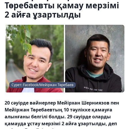
Төребаевты қамау мерзімі
2 айға ұзартылды
Сурет: Facebook/Мейіржан Төребаев
20 сәуірде вайнерлер Мейірхан Шерниязов пен
Мейіржан Төребаевтың 10 тәулікке қамауға
алынғаны белгілі болды. 29 сәуірде оларды
қамауда ұстау мерзімі 2 айға ұзартылды, деп