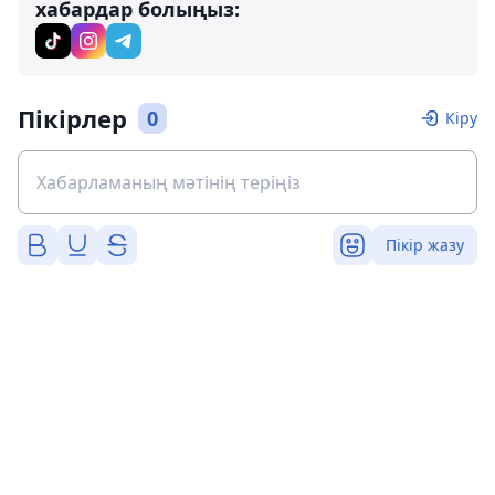
хабардар болыңыз:
Пікірлер
0
Кіру
Пікір жазу