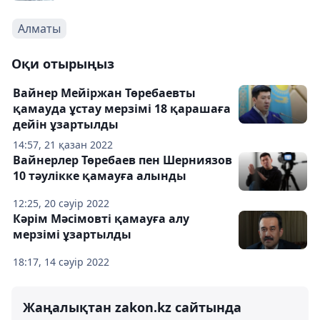
Алматы
Оқи отырыңыз
Вайнер Мейіржан Төребаевты
қамауда ұстау мерзімі 18 қарашаға
дейін ұзартылды
14:57, 21 қазан 2022
Вайнерлер Төребаев пен Шерниязов
10 тәулікке қамауға алынды
12:25, 20 сәуір 2022
Кәрім Мәсімовті қамауға алу
мерзімі ұзартылды
18:17, 14 сәуір 2022
Жаңалықтан zakon.kz сайтында