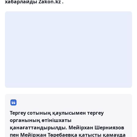
хабарлайды Zakon.kz .
Тергеу сотының қаулысымен тергеу
органының өтінішхаты
қанағаттандырылды. Мейірхан Шерниязов
пен Мейіржан Төребаевқа қатысты қамауда