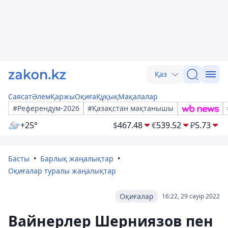
Қаз
Саясат
Әлем
Қаржы
Оқиға
Құқық
Мақалалар
#Референдум-2026
#Қазақстан мақтанышы
+25°
$
467.48
€
539.52
₽
5.73
Басты
Барлық жаңалықтар
Оқиғалар туралы жаңалықтар
Оқиғалар
16:22, 29 сәуір 2022
Вайнерлер Шерниязов пен