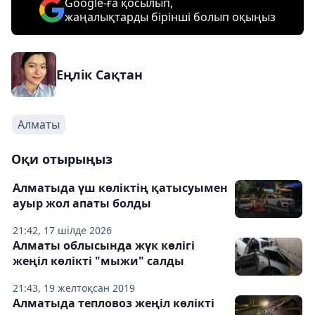
Google-ға қосылып,
жаңалықтарды бірінші болып оқыңыз
Еңлік Сақтан
Алматы
Оқи отырыңыз
Алматыда үш көліктің қатысуымен
ауыр жол апаты болды
21:42, 17 шілде 2026
Алматы облысында жүк көлігі
жеңіл көлікті "мыжи" салды
21:43, 19 желтоқсан 2019
Алматыда тепловоз жеңіл көлікті