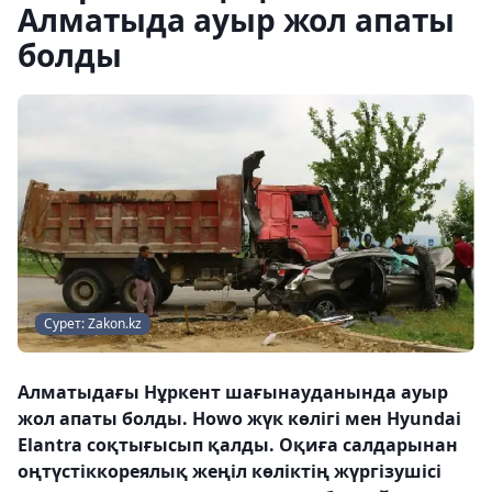
Алматыда ауыр жол апаты
болды
Сурет: Zakon.kz
Алматыдағы Нұркент шағынауданында ауыр
жол апаты болды. Howo жүк көлігі мен Hyundai
Elantra соқтығысып қалды. Оқиға салдарынан
оңтүстіккореялық жеңіл көліктің жүргізушісі