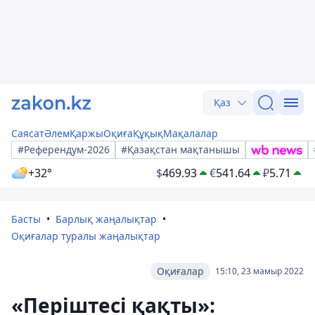
Қаз
Саясат
Әлем
Қаржы
Оқиға
Құқық
Мақалалар
#Референдум-2026
#Қазақстан мақтанышы
+32°
$
469.93
€
541.64
₽
5.71
Басты
Барлық жаңалықтар
Оқиғалар туралы жаңалықтар
Оқиғалар
15:10, 23 мамыр 2022
«Періштесі қақты»: