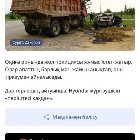
Сурет: Zakon.kz
Оқиға орнында жол полициясы жұмыс істеп жатыр.
Олар апаттың барлық мән-жайын анықтап, оны
тіркеумен айналысады.
Дәрігерлердің айтуынша, Hyundai жүргізушісін
«періштесі қаққан».
Мақаламен бөлісу