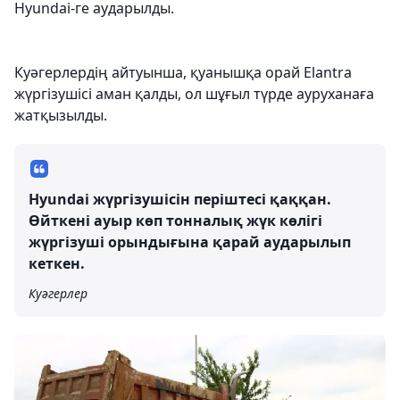
Hyundai-ге аударылды.
Куәгерлердің айтуынша, қуанышқа орай Elantra
жүргізушісі аман қалды, ол шұғыл түрде ауруханаға
жатқызылды.
Hyundai жүргізушісін періштесі қаққан.
Өйткені ауыр көп тонналық жүк көлігі
жүргізуші орындығына қарай аударылып
кеткен.
Куәгерлер