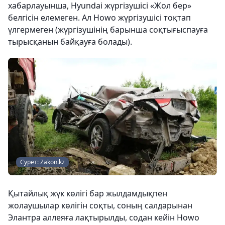
хабарлауынша, Hyundai жүргізушісі «Жол бер»
белгісін елемеген. Ал Howo жүргізушісі тоқтап
үлгермеген (жүргізушінің барынша соқтығыспауға
тырысқанын байқауға болады).
Сурет: Zakon.kz
Қытайлық жүк көлігі бар жылдамдықпен
жолаушылар көлігін соқты, соның салдарынан
Элантра аллеяға лақтырылды, содан кейін Howo