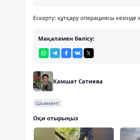
Ескерту: құтқару операциясы кезінде
Мақаламен бөлісу:
Камшат Сатиева
Шымкент
Оқи отырыңыз