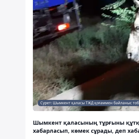
Сурет: Шымкент қаласы ТЖД қоғаммен байланыс то
Шымкент қаласының тұрғыны құтқа
хабарласып, көмек сұрады, деп хаб