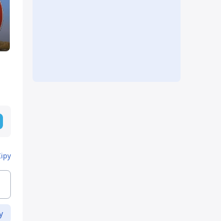
Кіру
у