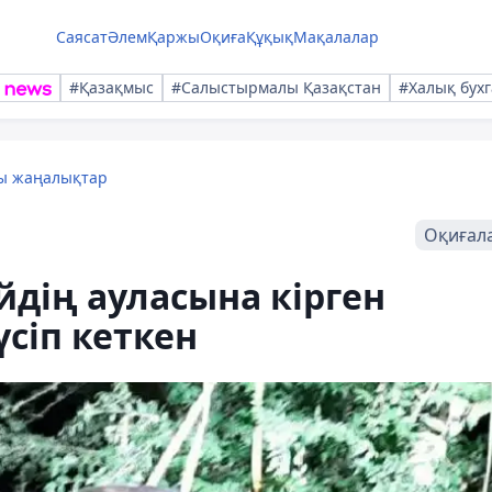
Саясат
Әлем
Қаржы
Оқиға
Құқық
Мақалалар
#Қазақмыс
#Салыстырмалы Қазақстан
#Халық бухг
лы жаңалықтар
Оқиғал
дің ауласына кірген
сіп кеткен