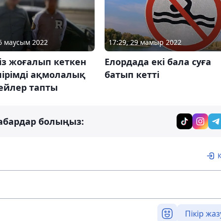
06 маусым 2022
17:29, 29 мамыр 2022
сіз жоғалып кеткен
Елордада екі бала суға
пірімді ақмолалық
батып кетті
ейлер тапты
абардар болыңыз:
Пікір жаз