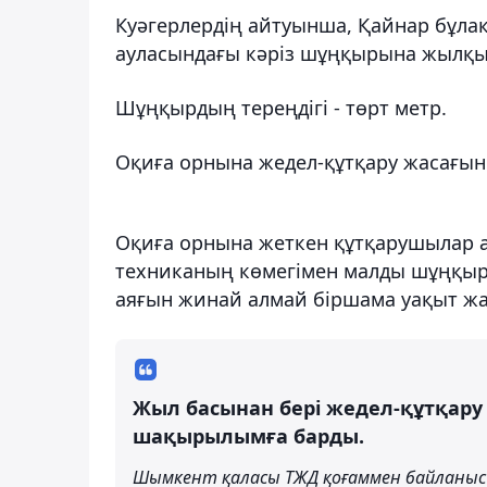
Куәгерлердің айтуынша, Қайнар бұлақ
ауласындағы кәріз шұңқырына жылқы 
Шұңқырдың тереңдігі - төрт метр.
Оқиға орнына жедел-құтқару жасағыны
Оқиға орнына жеткен құтқарушылар 
техниканың көмегімен малды шұңқырд
аяғын жинай алмай біршама уақыт жа
Жыл басынан бері жедел-құтқару
шақырылымға барды.
Шымкент қаласы ТЖД қоғаммен байланы