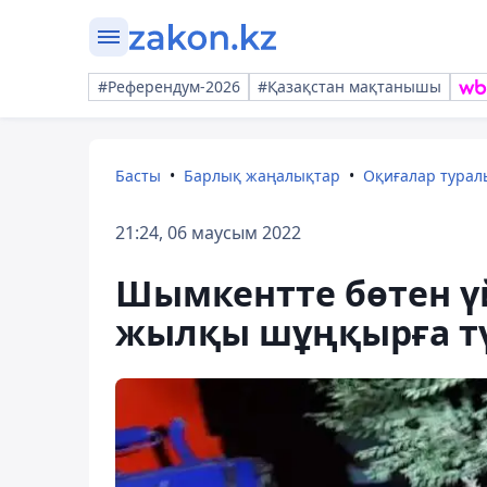
#Референдум-2026
#Қазақстан мақтанышы
Басты
Барлық жаңалықтар
Оқиғалар тура
21:24, 06 маусым 2022
Шымкентте бөтен үй
жылқы шұңқырға тү