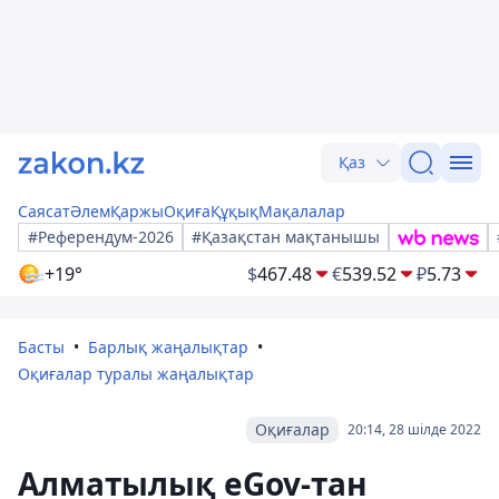
Қаз
Саясат
Әлем
Қаржы
Оқиға
Құқық
Мақалалар
#Референдум-2026
#Қазақстан мақтанышы
+19°
$
467.48
€
539.52
₽
5.73
Басты
Барлық жаңалықтар
Оқиғалар туралы жаңалықтар
Оқиғалар
20:14, 28 шілде 2022
Алматылық еGov-тан