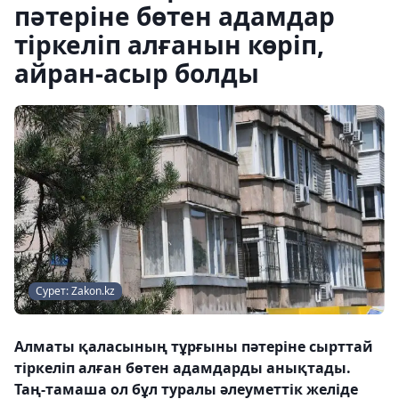
пәтеріне бөтен адамдар
тіркеліп алғанын көріп,
айран-асыр болды
Сурет: Zakon.kz
Алматы қаласының тұрғыны пәтеріне сырттай
тіркеліп алған бөтен адамдарды анықтады.
Таң-тамаша ол бұл туралы әлеуметтік желіде