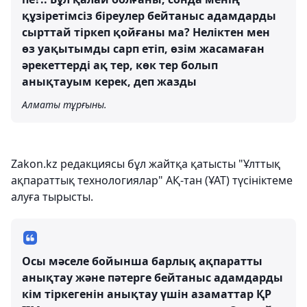
құзіретімсіз біреулер бейтаныс адамдарды
сырттай тіркеп қойғаны ма? Неліктен мен
өз уақытымды сарп етіп, өзім жасамаған
әрекеттерді ақ тер, көк тер болып
анықтауым керек, деп жазды
Алматы тұрғыны.
Zakon.kz редакциясы бұл жайтқа қатысты "Ұлттық
ақпараттық технологиялар" АҚ-тан (ҰАТ) түсініктеме
алуға тырысты.
Осы мәселе бойынша барлық ақпаратты
анықтау және пәтерге бейтаныс адамдарды
кім тіркегенін анықтау үшін азаматтар ҚР