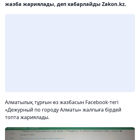
жазба жариялады, деп хабарлайды Zakon.kz.
Алматылық тұрғын өз жазбасын Facebook-тегі
«Дежурный по городу Алматы» жалпыға бірдей
топта жариялады.