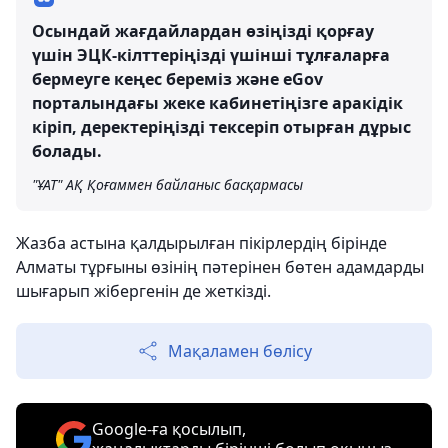
Осындай жағдайлардан өзіңізді қорғау
үшін ЭЦК-кілттеріңізді үшінші тұлғаларға
бермеуге кеңес береміз және eGov
порталындағы жеке кабинетіңізге аракідік
кіріп, деректеріңізді тексеріп отырған дұрыс
болады.
"ҰАТ" АҚ Қоғаммен байланыс басқармасы
Жазба астына қалдырылған пікірлердің бірінде
Алматы тұрғыны өзінің пәтерінен бөтен адамдарды
шығарып жібергенін де жеткізді.
Мақаламен бөлісу
Google-ға қосылып,