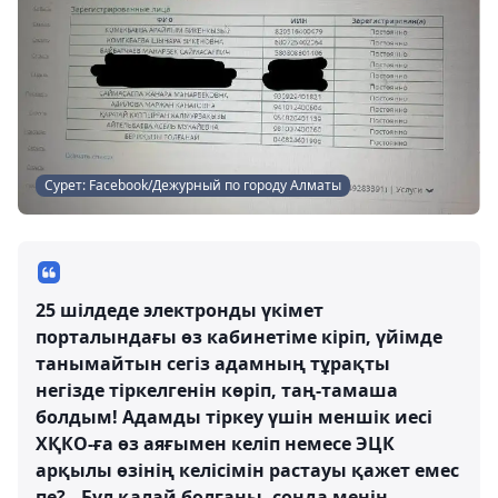
Сурет: Facebook/Дежурный по городу Алматы
25 шілдеде электронды үкімет
порталындағы өз кабинетіме кіріп, үйімде
танымайтын сегіз адамның тұрақты
негізде тіркелгенін көріп, таң-тамаша
болдым! Адамды тіркеу үшін меншік иесі
ХҚКО-ға өз аяғымен келіп немесе ЭЦК
арқылы өзінің келісімін растауы қажет емес
пе?.. Бұл қалай болғаны, сонда менің