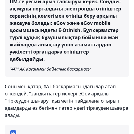
ІІМ-ге ресми арыз тапсыруы керек. Сондай-
ақ мұны порталдағы электронды өтініштер
сервисінің көмегімен өтініш беру арқылы
жасауға болады: eGov және eGov mobile
қосымшасындағы E-Otinish. Бұл сервистер
түрлі құқық бұзушылықтар бойынша мән-
жайларды анықтау үшін азаматтардан
уәкілетті органдарға өтініштер
қабылдайды.
"ҰАТ" АҚ Қоғаммен байланыс басқармасы
Сонымен қатар, ҰАТ басқармасындағылар атап
өткендей, "заңды пәтер иелері eGov арқылы
"тіркеуден шығару" қызметін пайдалана отырып,
адамдарды өз бетімен пәтеріндегі тіркеуден шығара
алады.