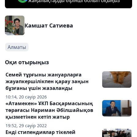
жаңалықтарды бірінші болып оқыңыз
Камшат Сатиева
Алматы
Оқи отырыңыз
Семей тұрғыны жануарларға
жауапкершілікпен қарау заңын
бұзғаны үшін жазаланды
10:14, 20 сәуір 2026
«Атамекен» ҰКП Басқармасының
төрағасы Нариман Әбілшайықов
қызметінен кетіп жатыр
19:52, 29 сәуір 2022
Енді стипендиялар тікелей