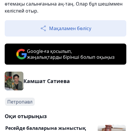
өтемақы салынғанына аң-таң. Олар бұл шешіммен
келіспей отыр.
Мақаламен бөлісу
Google-ға қосылып,
жаңалықтарды бірінші болып оқыңыз
Камшат Сатиева
Петропавл
Оқи отырыңыз
Ресейде балаларына жыныстық