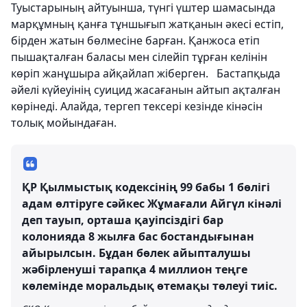
Туыстарының айтуынша, түнгі үштер шамасында
марқұмның қанға тұншығып жатқанын әкесі естіп,
бірден жатын бөлмесіне барған. Қанжоса етіп
пышақталған баласы мен сілейіп тұрған келінін
көріп жанұшыра айқайлап жіберген. Бастапқыда
әйелі күйеуінің суицид жасағанын айтып ақталған
көрінеді. Алайда, тергеп тексері кезінде кінәсін
толық мойындаған.
ҚР Қылмыстық кодексінің 99 бабы 1 бөлігі
адам өлтіруге сәйкес Жұмағали Айгүл кінәлі
деп тауып, орташа қауіпсіздігі бар
колонияда 8 жылға бас бостандығынан
айырылсын. Бұдан бөлек айыпталушы
жәбірленуші тарапқа 4 миллион теңге
көлемінде моральдық өтемақы төлеуі тиіс.