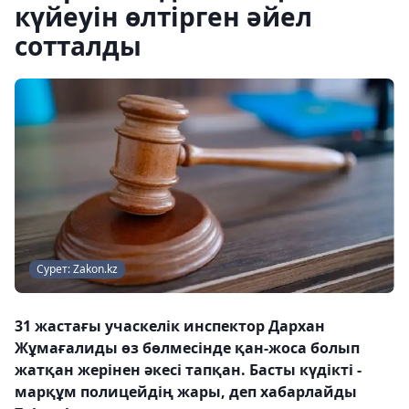
күйеуін өлтірген әйел
сотталды
Сурет: Zakon.kz
31 жастағы учаскелік инспектор Дархан
Жұмағалиды өз бөлмесінде қан-жоса болып
жатқан жерінен әкесі тапқан. Басты күдікті -
марқұм полицейдің жары, деп хабарлайды