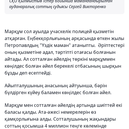
СҚО Қылмыстыө істер бойынша мамандандырылған
ауданаралық соттың судьясы Сергей Викторенко
Марқұм сол ауылда учаскелік полицей қызметін
атқарған. Еңбекқорлығының арқасында өткен жылы
Петропавлдың "Үздік маман" атаныпты. Әріптестері
оның қызметіне адал, тәртіпті отағасы болғанын
айтады. Ал сотталған әйелдің төркіні марқұммен
көңілдес болған әйел берекелі отбасының шырқын
бұзды деп есептейді.
Айыпталушының анасының айтуынша, бәрін
бүлдірген күйеу баламен көңілдес болған әйел.
Марқұм мен сотталған әйелдің артында шиіттей екі
баласы қалды. Ата-әжесі немерелерін өз
қамқорлығына алды. Сотталушының жақындары
соттың қосымша 4 миллион теңге көлемінде