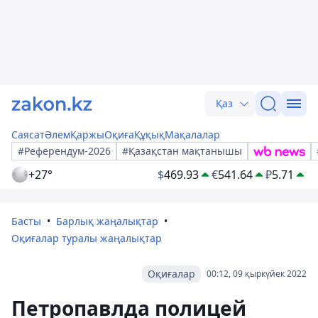
Қаз
Саясат
Әлем
Қаржы
Оқиға
Құқық
Мақалалар
#Референдум-2026
#Қазақстан мақтанышы
+27°
$
469.93
€
541.64
₽
5.71
Басты
Барлық жаңалықтар
Оқиғалар туралы жаңалықтар
Оқиғалар
00:12, 09 қыркүйек 2022
Петропавлда полицей