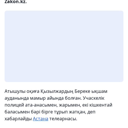
Zakon.kz.
Атышулы оқиға Қызылжардың Береке ықшам
ауданында мамыр айында болған. Учаскелік
полицей ата-анасымен, жарымен, екі кішкентай
баласымен бәрі бірге тұрып жатқан, деп
хабарлайды
Астана
телеарнасы.