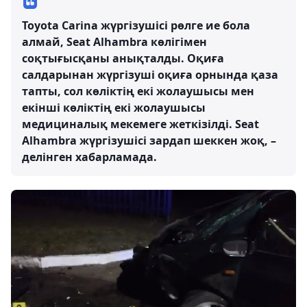
Toyota Carina жүргізушісі рөлге ие бола
алмай, Seat Alhambra көлігімен
соқтығысқаны анықталды. Оқиға
салдарынан жүргізуші оқиға орнында қаза
тапты, сол көліктің екі жолаушысы мен
екінші көліктің екі жолаушысы
медициналық мекемеге жеткізілді. Seat
Alhambra жүргізушісі зардап шеккен жоқ, –
делінген хабарламада.