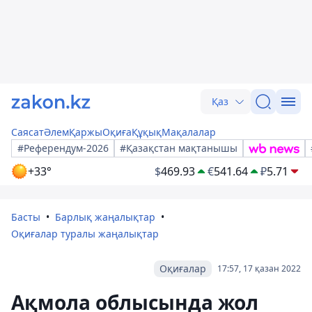
Қаз
Саясат
Әлем
Қаржы
Оқиға
Құқық
Мақалалар
#Референдум-2026
#Қазақстан мақтанышы
+33°
$
469.93
€
541.64
₽
5.71
Басты
Барлық жаңалықтар
Оқиғалар туралы жаңалықтар
Оқиғалар
17:57, 17 қазан 2022
Ақмола облысында жол