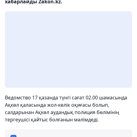
хабарлайды Zakon.kz.
Ведомство 17 қазанда түнгі сағат 02.00 шамасында
Ақкөл қаласында жол-көлік оқиғасы болып,
салдарынан Ақкөл аудандық полиция бөлімінің
тергеушісі қайтыс болғанын мәлімдеді.