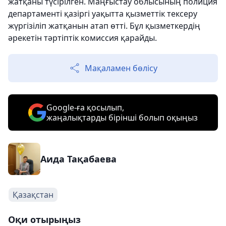
жатқаны түсірілген. Маңғыстау облысының полиция
департаменті қазіргі уақытта қызметтік тексеру
жүргізіліп жатқанын атап өтті. Бұл қызметкердің
әрекетін тәртіптік комиссия қарайды.
Мақаламен бөлісу
Google-ға қосылып,
жаңалықтарды бірінші болып оқыңыз
Аида Тақабаева
Қазақстан
Оқи отырыңыз