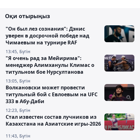
Оқи отырыңыз
"Он был лез сознания": Дэнис
уверен в досрочной победе над
Чимаевым на турнире RAF
13:45, Бүгін
"Я очень рад за Мейирима":
менеджер Алимханулы Климас о
титульном бое Нурсултанова
13:05, Бүгін
Волкановски может провести
титульный бой с Евлоевым на UFC
333 в Абу-Даби
12:23, Бүгін
Стал известен состав лучников из
Казахстана на Азиатские игры-2026
11:43, Бүгін