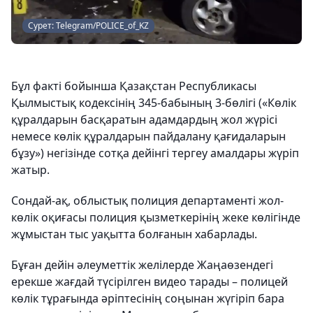
Сурет: Telegram/POLICE_of_KZ
Бұл факті бойынша Қазақстан Республикасы
Қылмыстық кодексінің 345-бабының 3-бөлігі («Көлiк
құралдарын басқаратын адамдардың жол жүрісі
немесе көлiк құралдарын пайдалану қағидаларын
бұзу») негізінде сотқа дейінгі тергеу амалдары жүріп
жатыр.
Сондай-ақ, облыстық полиция департаменті жол-
көлік оқиғасы полиция қызметкерінің жеке көлігінде
жұмыстан тыс уақытта болғанын хабарлады.
Бұған дейін әлеуметтік желілерде Жаңаөзендегі
ерекше жағдай түсірілген видео тарады – полицей
көлік тұрағында әріптесінің соңынан жүгіріп бара