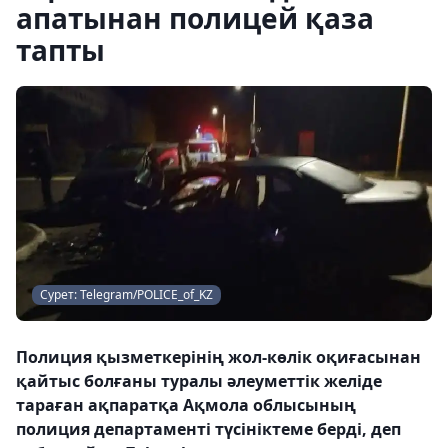
апатынан полицей қаза
тапты
Сурет: Telegram/POLICE_of_KZ
Полиция қызметкерінің жол-көлік оқиғасынан
қайтыс болғаны туралы әлеуметтік желіде
тараған ақпаратқа Ақмола облысының
полиция департаменті түсініктеме берді, деп