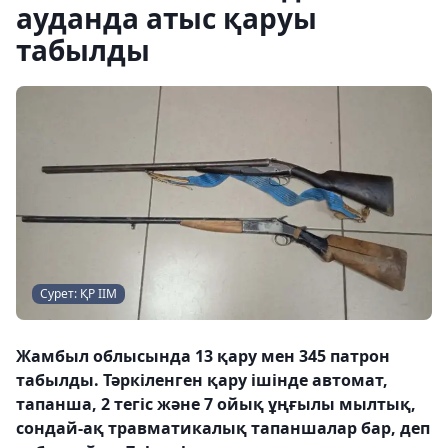
ауданда атыс қаруы
табылды
Сурет: ҚР ІІМ
Жамбыл облысында 13 қару мен 345 патрон
табылды. Тәркіленген қару ішінде автомат,
тапанша, 2 тегіс және 7 ойық ұңғылы мылтық,
сондай-ақ травматикалық тапаншалар бар, деп