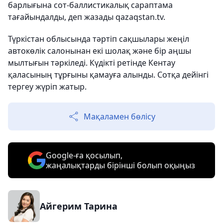
барлығына сот-баллистикалық сараптама
тағайындалды, деп жазады qazaqstan.tv.
Түркістан облысында тәртіп сақшылары жеңіл
автокөлік салонынан екі шолақ және бір аңшы
мылтығын тәркіледі. Күдікті ретінде Кентау
қаласының тұрғыны қамауға алынды. Сотқа дейінгі
тергеу жүріп жатыр.
Мақаламен бөлісу
Google-ға қосылып,
жаңалықтарды бірінші болып оқыңыз
Айгерим Тарина