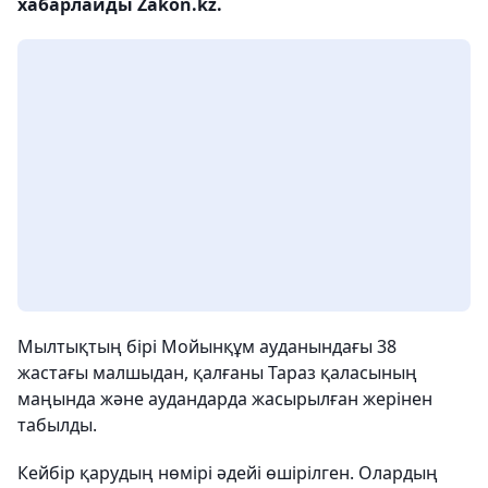
хабарлайды Zakon.kz.
Мылтықтың бірі Мойынқұм ауданындағы 38
жастағы малшыдан, қалғаны Тараз қаласының
маңында және аудандарда жасырылған жерінен
табылды.
Кейбір қарудың нөмірі әдейі өшірілген. Олардың