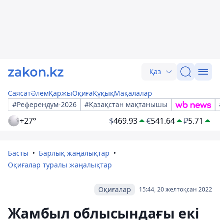
Қаз
Саясат
Әлем
Қаржы
Оқиға
Құқық
Мақалалар
#Референдум-2026
#Қазақстан мақтанышы
+27°
$
469.93
€
541.64
₽
5.71
Басты
Барлық жаңалықтар
Оқиғалар туралы жаңалықтар
Оқиғалар
15:44, 20 желтоқсан 2022
Жамбыл облысындағы екі