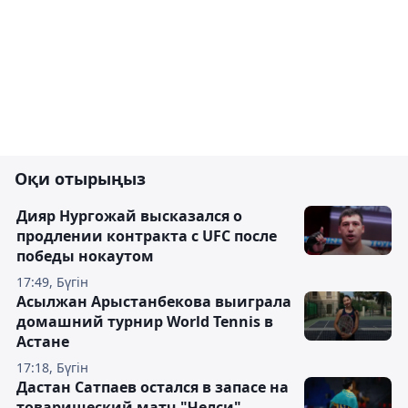
Оқи отырыңыз
Дияр Нургожай высказался о
продлении контракта с UFC после
победы нокаутом
17:49, Бүгін
Асылжан Арыстанбекова выиграла
домашний турнир World Tennis в
Астане
17:18, Бүгін
Дастан Сатпаев остался в запасе на
товарищеский матч "Челси"