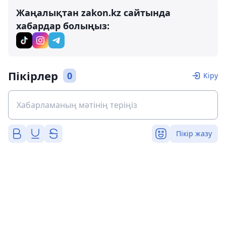
Жаңалықтан zakon.kz сайтында
хабардар болыңыз:
Пікірлер
0
Кіру
Пікір жазу