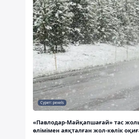
Сурет: pexels
«Павлодар-Майқапшағай» тас жол
өлімімен аяқталған жол-көлік оқиғ