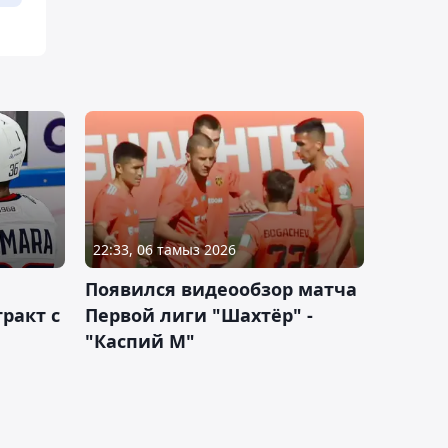
22:33, 06 тамыз 2026
Появился видеообзор матча
ракт с
Первой лиги "Шахтёр" -
"Каспий М"