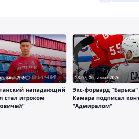
06 тамыз 2026
23:07, 06 тамыз 2026
станский нападающий
Экс-форвард "Барыса"
л стал игроком
Камара подписал конт
новичей"
"Адмиралом"