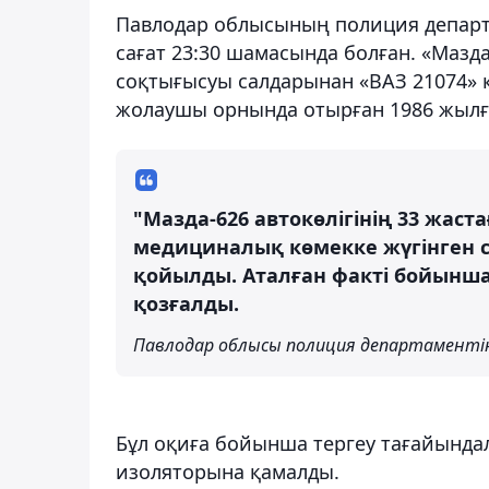
Павлодар облысының полиция департа
сағат 23:30 шамасында болған. «Мазда
соқтығысуы салдарынан «ВАЗ 21074» к
жолаушы орнында отырған 1986 жылғ
"Мазда-626 автокөлігінің 33 жас
медициналық көмекке жүгінген с
қойылды. Аталған факті бойынша 
қозғалды.
Павлодар облысы полиция департаментін
Бұл оқиға бойынша тергеу тағайындал
изоляторына қамалды.