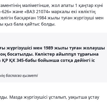
ментінің мәліметінше, жол апаты 1 қаңтар күні
-626» және «ВАЗ 21074» маркалы екі көліктің
өлігін басқарған 1984 жылы туған жүргізуші мен
ы қыз бала қайтыс болды.
тағы жүргізушісі мен 1989 жылы туған жолаушы
оң босатылды. Көліктер айыппұл тұрағына
ҚР ҚК 345-бабы бойынша сотқа дейінгі іс
ің баспасөз қызметі
ды. Мазда жүргізушісі ұсталып, уақытша ұстау