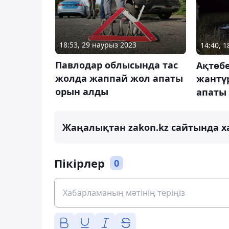
18:53, 29 наурыз 2023
14:40, 
Павлодар облысында тас
Ақтөб
жолда жаппай жол апаты
жантүр
орын алды
апаты
Жаңалықтан zakon.kz сайтында х
Пікірлер
0