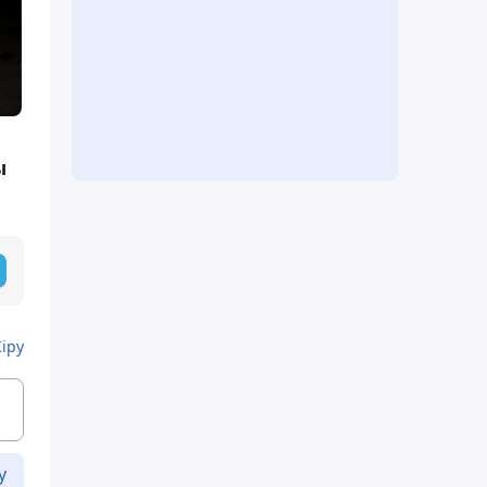
ы
Кіру
у