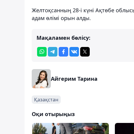
Желтоқсанның 28-і күні Ақтөбе облыс
адам өлімі орын алды.
Мақаламен бөлісу:
Айгерим Тарина
Қазақстан
Оқи отырыңыз