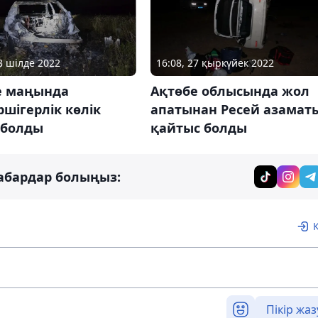
18 шілде 2022
16:08, 27 қыркүйек 2022
е маңында
Ақтөбе облысында жол
шігерлік көлік
апатынан Ресей азамат
 болды
қайтыс болды
абардар болыңыз:
Пікір жаз