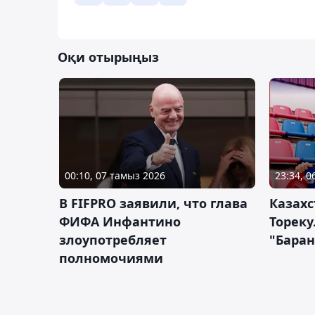
Оқи отырыңыз
00:10, 07 тамыз 2026
23:34, 
В FIFPRO заявили, что глава
Казах
ФИФА Инфантино
Тореку
злоупотребляет
"Бара
полномочиями