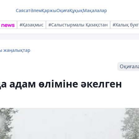
Саясат
Әлем
Қаржы
Оқиға
Құқық
Мақалалар
#Қазақмыс
#Салыстырмалы Қазақстан
#Халық бухг
лы жаңалықтар
Оқиғал
 адам өліміне әкелген