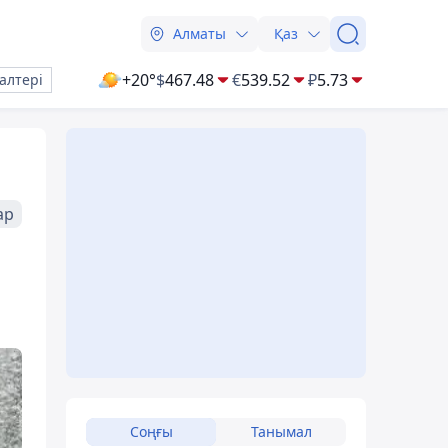
Алматы
Қаз
+20°
$
467.48
€
539.52
₽
5.73
алтері
ар
Соңғы
Танымал