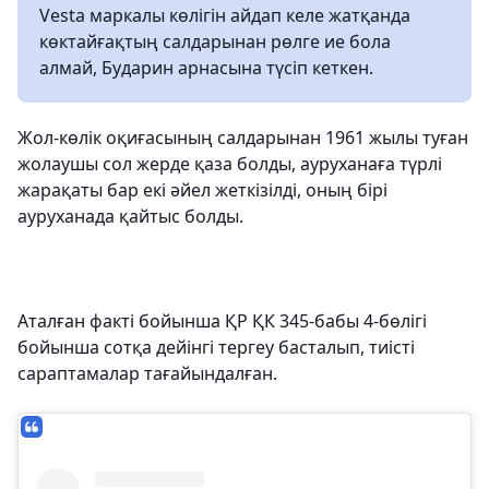
Vesta маркалы көлігін айдап келе жатқанда
көктайғақтың салдарынан рөлге ие бола
алмай, Бударин арнасына түсіп кеткен.
Жол-көлік оқиғасының салдарынан 1961 жылы туған
жолаушы сол жерде қаза болды, ауруханаға түрлі
жарақаты бар екі әйел жеткізілді, оның бірі
ауруханада қайтыс болды.
Аталған факті бойынша ҚР ҚК 345-бабы 4-бөлігі
бойынша сотқа дейінгі тергеу басталып, т
иісті
сараптамалар тағайындалған.