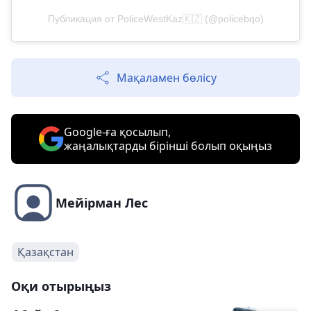
Публикация от PoliceWestKaz🇰🇿 (@policebqo)
Мақаламен бөлісу
Google-ға қосылып,
жаңалықтарды бірінші болып оқыңыз
Мейірман Лес
Қазақстан
Оқи отырыңыз