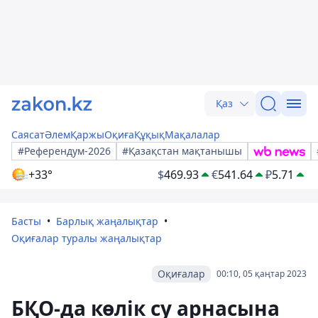
Қаз
Саясат
Әлем
Қаржы
Оқиға
Құқық
Мақалалар
#Референдум-2026
#Қазақстан мақтанышы
+33°
$
469.93
€
541.64
₽
5.71
Басты
Барлық жаңалықтар
Оқиғалар туралы жаңалықтар
Оқиғалар
00:10, 05 қаңтар 2023
БҚО-да көлік су арнасына