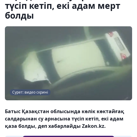
түсіп кетіп, екі адам мерт
болды
Сурет: видео скрині
Батыс Қазақстан облысында көлік көктайғақ
салдарынан су арнасына түсіп кетіп, екі адам
қаза болды, деп хабарлайды Zakon.kz.