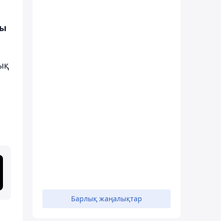
ды
ық
Барлық жаңалықтар