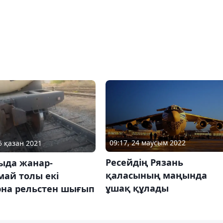
09:17, 24 маусым 2022
5 қазан 2021
Ресейдің Рязань
ыда жанар-
қаласының маңында
май толы екі
ұшақ құлады
рна рельстен шығып