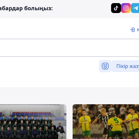
абардар болыңыз:
Пікір жаз