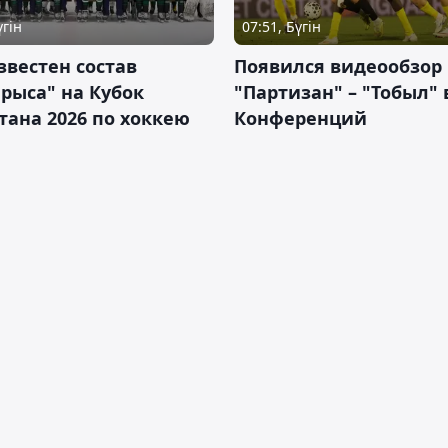
үгін
07:51, Бүгін
звестен состав
Появился видеообзор
рыса" на Кубок
"Партизан" – "Тобыл" 
тана 2026 по хоккею
Конференций