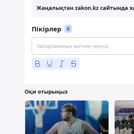
Жаңалықтан zakon.kz сайтында х
Пікірлер
0
Оқи отырыңыз