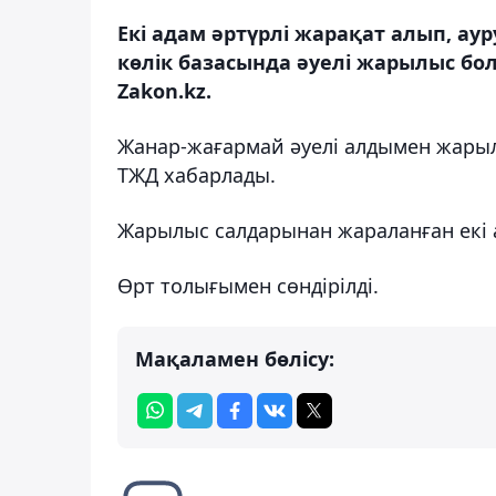
Екі адам әртүрлі жарақат алып, 
көлік базасында әуелі жарылыс бо
Zakon.kz.
Жанар-жағармай әуелі алдымен жарылы
ТЖД хабарлады.
Жарылыс салдарынан жараланған екі а
Өрт толығымен сөндірілді.
Мақаламен бөлісу: