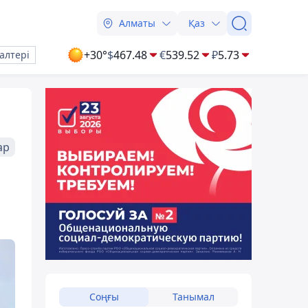
Алматы
Қаз
+30°
$
467.48
€
539.52
₽
5.73
алтері
ар
Соңғы
Танымал