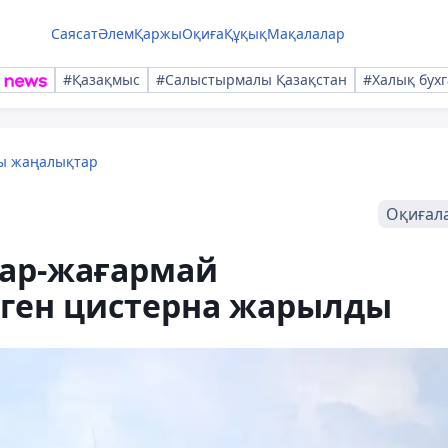
Саясат
Әлем
Қаржы
Оқиға
Құқық
Мақалалар
#Қазақмыс
#Салыстырмалы Қазақстан
#Халық бухг
лы жаңалықтар
Оқиғал
ар-жағармай
ген цистерна жарылды