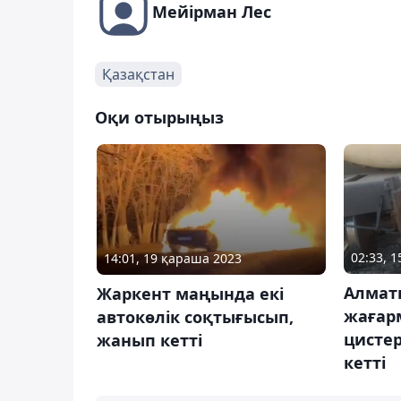
Мейірман Лес
Қазақстан
Оқи отырыңыз
02:33, 1
14:01, 19 қараша 2023
Алмат
Жаркент маңында екі
жағар
автокөлік соқтығысып,
цисте
жанып кетті
кетті