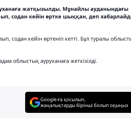
ауруханаға жатқызылды. Мұнайлы ауданындағы
лып, содан кейін өртке шыққан, деп хабарлай
п, содан кейін өртеніп кетті. Бұл туралы облыст
дам облыстық ауруханаға жеткізілді.
Google-ға қосылып,
жаңалықтарды бірінші болып оқыңыз