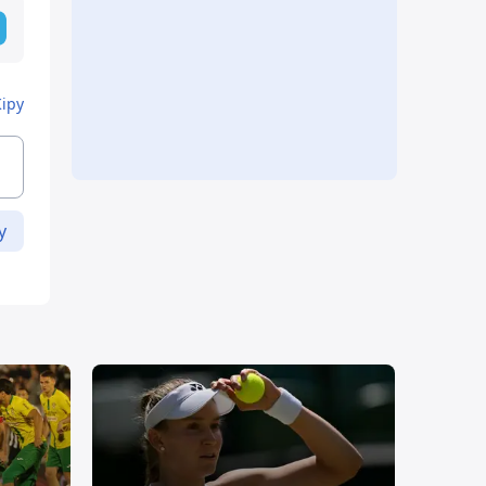
Кіру
у