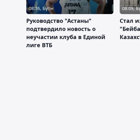
08:36, Бүгін
08:09, Б
Руководство "Астаны"
Стал и
подтвердило новость о
"Бейба
неучастии клуба в Единой
Казахс
лиге ВТБ