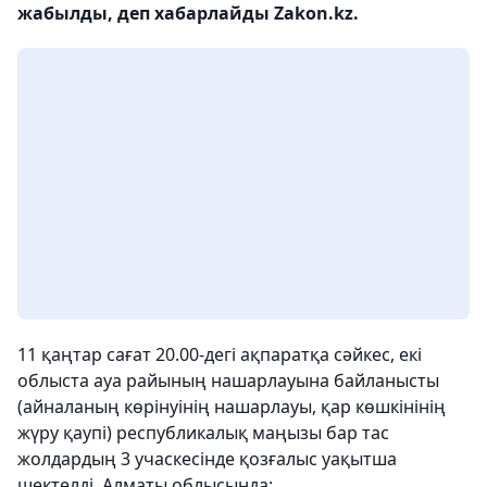
жабылды, деп хабарлайды Zakon.kz.
11 қаңтар сағат 20.00-дегі ақпаратқа сәйкес, екі
облыста ауа райының нашарлауына байланысты
(айналаның көрінуінің нашарлауы, қар көшкінінің
жүру қаупі) республикалық маңызы бар тас
жолдардың 3 учаскесінде қозғалыс уақытша
шектелді. Алматы облысында: