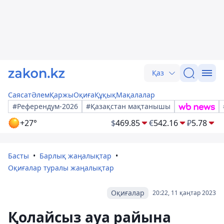
Қаз
Саясат
Әлем
Қаржы
Оқиға
Құқық
Мақалалар
#Референдум-2026
#Қазақстан мақтанышы
+27°
$
469.85
€
542.16
₽
5.78
Басты
Барлық жаңалықтар
Оқиғалар туралы жаңалықтар
Оқиғалар
20:22, 11 қаңтар 2023
Қолайсыз ауа райына