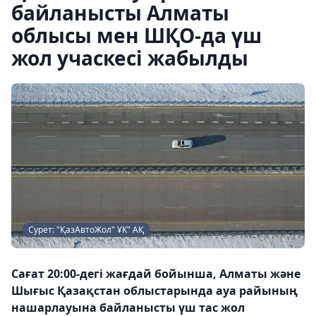
байланысты Алматы
облысы мен ШҚО-да үш
жол учаскесі жабылды
Сурет: "ҚазАвтоЖол" ҰК" АҚ
Сағат 20:00-дегі жағдай бойынша, Алматы және
Шығыс Қазақстан облыстарында ауа райының
нашарлауына байланысты үш тас жол