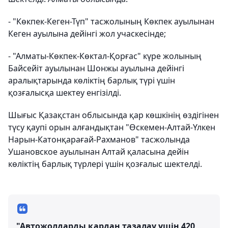
- "Көкпек-Кеген-Түп" тасжолының Көкпек ауылынан
Кеген ауылына дейінгі жол учаскесінде;
- "Алматы-Көкпек-Көктал-Қорғас" күре жолының
Байсейіт ауылынан Шонжы ауылына дейінгі
аралықтарында көліктің барлық түрі үшін
қозғалысқа шектеу енгізілді.
Шығыс Қазақстан облысында қар көшкінің өздігінен
түсу қаупі орын алғандықтан "Өскемен-Алтай-Үлкен
Нарын-Катонқарағай-Рахманов" тасжолында
Ушановское ауылынан Алтай қаласына дейін
көліктің барлық түрлері үшін қозғалыс шектелді.
"Автожолдарды қардан тазалау үшін 420