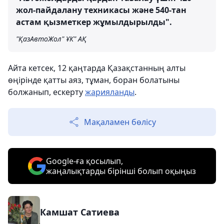
жол-пайдалану техникасы және 540-тан
астам қызметкер жұмылдырылды".
"ҚазАвтоЖол" ҰК" АҚ
Айта кетсек, 12 қаңтарда Қазақстанның алты
өңірінде қатты аяз, тұман, боран болатыны
болжанып, ескерту
жарияланды
.
Мақаламен бөлісу
Google-ға қосылып,
жаңалықтарды бірінші болып оқыңыз
Камшат Сатиева