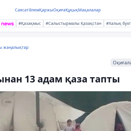
Саясат
Әлем
Қаржы
Оқиға
Құқық
Мақалалар
#Қазақмыс
#Салыстырмалы Қазақстан
#Халық бухг
лы жаңалықтар
Оқиғал
ынан 13 адам қаза тапты