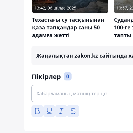
13:42, 06 шілде 2025
10:57, 
Техастағы су тасқынынан
Судан
қаза тапқандар саны 50
100-ге
адамға жетті
тапты
Жаңалықтан zakon.kz сайтында х
Пікірлер
0