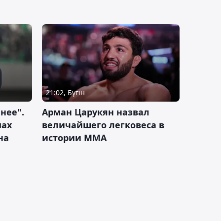
21:02, Бүгін
нее".
Арман Царукян назвал
мах
величайшего легковеса в
на
истории ММА