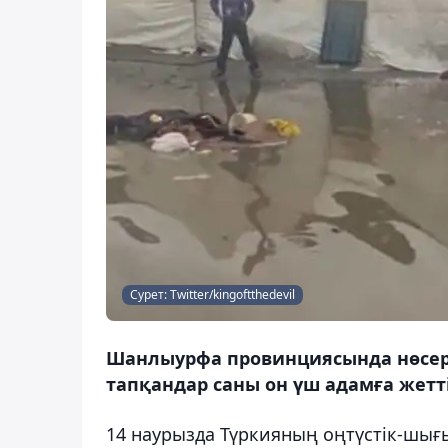
Сурет: Twitter/kingoftthedevil
Шанлыурфа провинциясында нөсер 
тапқандар саны он үш адамға жетті
14 наурызда Түркияның оңтүстік-ш