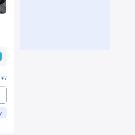
Кіру
у