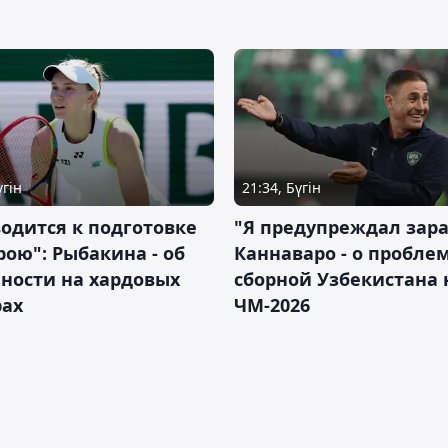
үгін
21:34, Бүгін
водится к подготовке
"Я предупреждал зара
рою": Рыбакина - об
Каннаваро - о пробле
ности на хардовых
сборной Узбекистана 
рах
ЧМ-2026