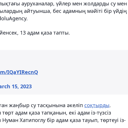
алықтағы ауруханалар, үйлер мен жолдарды су мен
ылардың айтуынша, бес адамның мәйіті бір үйдің
oluAgency.
йенсек, 13 адам қаза тапты.
com/IQaYIRecnQ
rch 15, 2023
уған жаңбыр су тасқынына әкеліп
соқтырды
.
рт адам қаза тапқанын, екі адам із-түзсіз
Нуман Хатипоглу бір адам қаза тауып, төртеуі із-