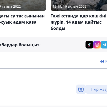
12:19, 16 ақпан 2023
29 тамыз 2022
Тәжікстанда қар көшкіні
дағы су тасқынынан
жүріп, 14 адам қайтыс
 жуық адам қаза
болды
абардар болыңыз:
Пікір жаз