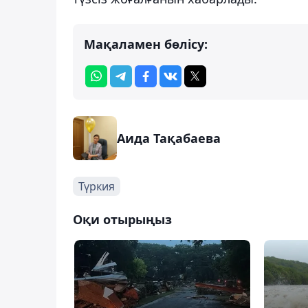
Мақаламен бөлісу:
Аида Тақабаева
Түркия
Оқи отырыңыз