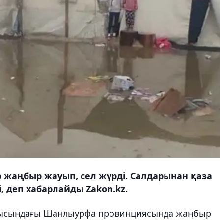
жаңбыр жауып, сел жүрді. Салдарынан қаза
, деп хабарлайды Zakon.kz.
ығысындағы Шанлыурфа провинциясында жаңбыр