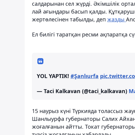
салдарынан сел жүрді. Әкімшілік орт
лай ағындары басып қалды. Құтқаруш
жертөлесінен табылды, деп
жазды
And
Ел билігі таратқан ресми ақпаратқа сү
YOL YAPTIK!
#Şanlıurfa
pic.twitter.
— Taci Kalkavan (@taci_kalkavan)
Ma
15 наурыз күні Түркияда толассыз жа
Шанлыурфа губернаторы Салих Айхан тө
жоғалғанын айтты. Токат губернаторы 
түзсіз жоғалғанын хабарлады.