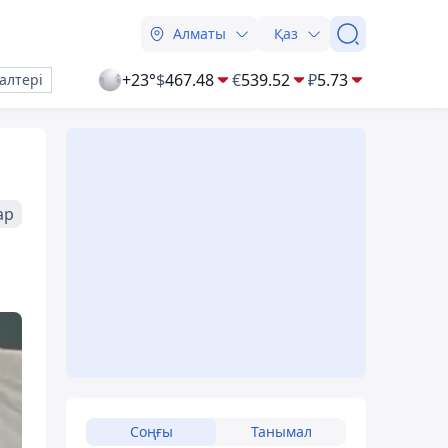
Алматы
Қаз
+23°
$
467.48
€
539.52
₽
5.73
алтері
ар
Соңғы
Танымал