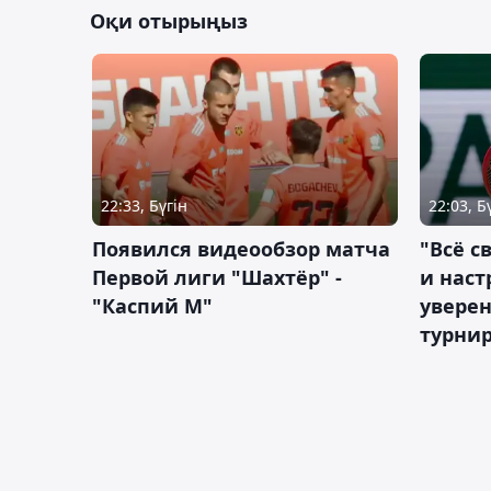
Оқи отырыңыз
22:33, Бүгін
22:03, Б
Появился видеообзор матча
"Всё с
Первой лиги "Шахтёр" -
и наст
"Каспий М"
уверен
турни