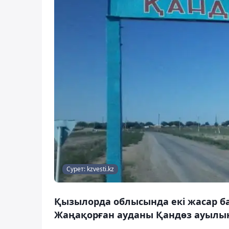
Сурет: kzvesti.kz
Қызылорда облысында екі жасар ба
Жаңақорған ауданы Қандөз ауылын