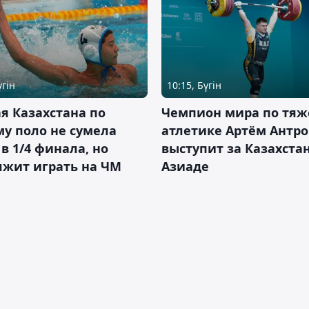
үгін
10:15, Бүгін
я Казахстана по
Чемпион мира по тяж
у поло не сумела
атлетике Артём Антро
в 1/4 финала, но
выступит за Казахста
лжит играть на ЧМ
Азиаде