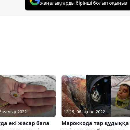
жаңалықтарды бірінші болып оқыңыз
02 мамыр 2022
12:19, 06 ақпан 2022
да екі жасар бала
Мароккода тар құдыққа