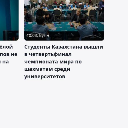
10:03, Бүгін
ёлой
Студенты Казахстана вышли
пов не
в четвертьфинал
н на
чемпионата мира по
шахматам среди
университетов