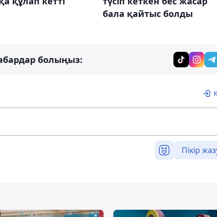
а құлап кетті
түсіп кеткен бес жасар
бала қайтыс болды
абардар болыңыз:
Пікір жаз