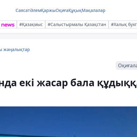
Саясат
Әлем
Қаржы
Оқиға
Құқық
Мақалалар
#Қазақмыс
#Салыстырмалы Қазақстан
#Халық бухг
лы жаңалықтар
Оқиғал
да екі жасар бала құдыққ