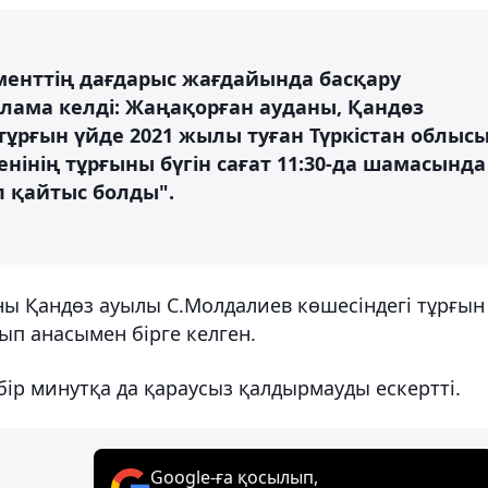
таменттің дағдарыс жағдайында басқару
лама келді: Жаңақорған ауданы, Қандөз
тұрғын үйде 2021 жылы туған Түркістан облыс
нінің тұрғыны бүгін сағат 11:30-да шамасында
п қайтыс болды".
ны Қандөз ауылы С.Молдалиев көшесіндегі тұрғын
ып анасымен бірге келген.
ір минутқа да қараусыз қалдырмауды ескертті.
Google-ға қосылып,