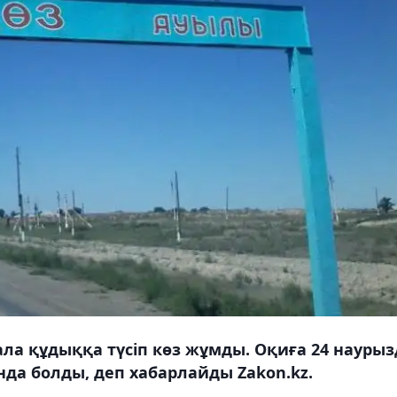
ла құдыққа түсіп көз жұмды. Оқиға 24 наурыз
да болды, деп хабарлайды Zakon.kz.