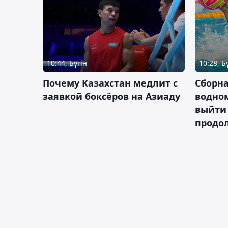
10:44, Бүгін
10:28, Б
Почему Казахстан медлит с
Сборна
заявкой боксёров на Азиаду
водном
выйти 
продо