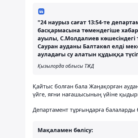
"24 наурыз сағат 13:54-те депар
басқармасына төмендегіше хабар
ауылы, С.Молдалиев көшесіндегі 
Сауран ауданы Балтакөл елді меке
ауладағы су алатын құдыққа түсі
Қызылорда облысы ТЖД
Қайтыс болған бала Жаңақорған ауда
үйге, яғни нағашысының үйіне қыдыр
Департамент тұрғындарға балаларды б
Мақаламен бөлісу: