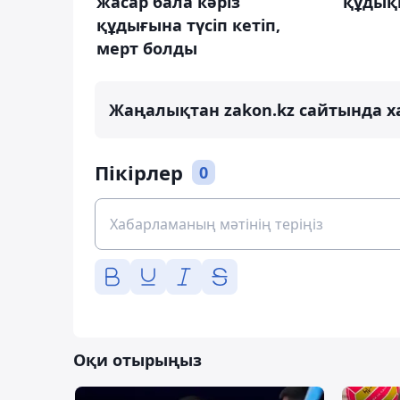
жасар бала кәріз
құдыққ
құдығына түсіп кетіп,
мерт болды
Жаңалықтан zakon.kz сайтында х
Пікірлер
0
Оқи отырыңыз