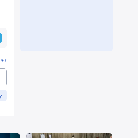
Кіру
у