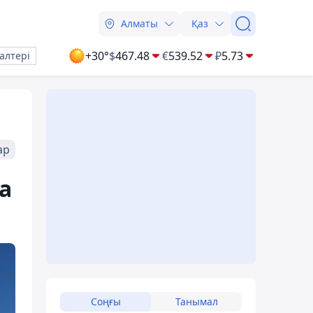
Алматы
Қаз
+30°
$
467.48
€
539.52
₽
5.73
алтері
ар
а
Соңғы
Танымал