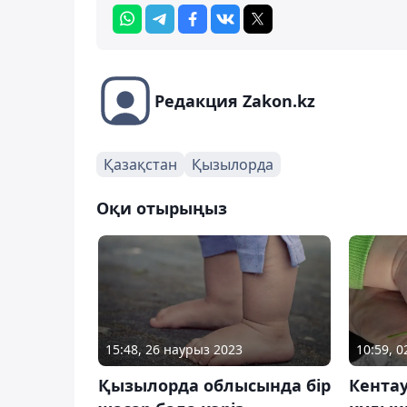
Редакция Zakon.kz
Қазақстан
Қызылорда
Оқи отырыңыз
15:48, 26 наурыз 2023
10:59, 
Қызылорда облысында бір
Кентау