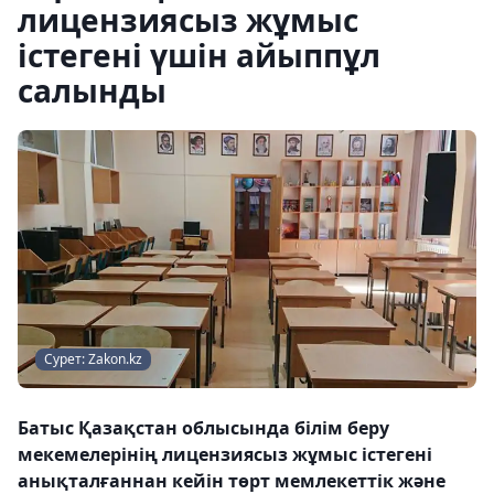
лицензиясыз жұмыс
істегені үшін айыппұл
салынды
Сурет: Zakon.kz
Батыс Қазақстан облысында білім беру
мекемелерінің лицензиясыз жұмыс істегені
анықталғаннан кейін төрт мемлекеттік және