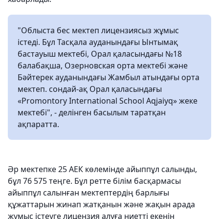
"Облыста бес мектеп лицензиясыз жұмыс
істеді. Бұл Тасқала ауданындағы Ынтымақ
бастауыш мектебі, Орал қаласындағы №18
балабақша, Озерновская орта мектебі және
Бәйтерек ауданындағы Жамбыл атындағы орта
мектеп. сондай-ақ Орал қаласындағы
«Promontory International School Aqjaiyq» жеке
мектебі", - делінген басылым таратқан
ақпаратта.
Әр мектепке 25 АЕК көлемінде айыппұл салынды,
бұл 76 575 теңге. Бұл ретте білім басқармасы
айыппұл салынған мектептердің барлығы
құжаттарын жинап жатқанын және жақын арада
жұмыс істеуге лицензия алуға ниетті екенін