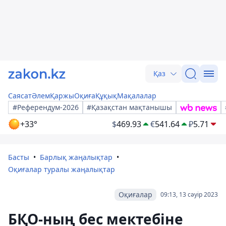
Қаз
Саясат
Әлем
Қаржы
Оқиға
Құқық
Мақалалар
#Референдум-2026
#Қазақстан мақтанышы
+33°
$
469.93
€
541.64
₽
5.71
Басты
Барлық жаңалықтар
Оқиғалар туралы жаңалықтар
Оқиғалар
09:13, 13 сәуір 2023
БҚО-ның бес мектебіне