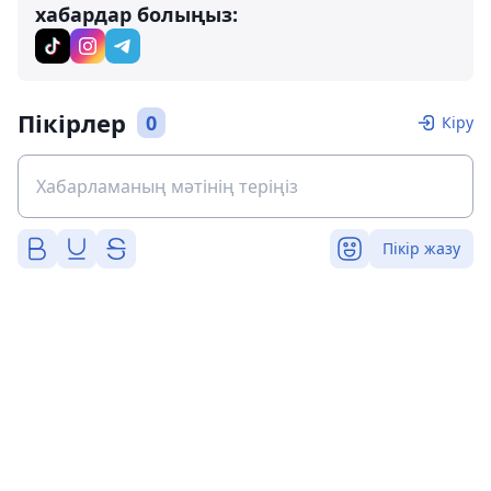
хабардар болыңыз:
Пікірлер
0
Кіру
Пікір жазу