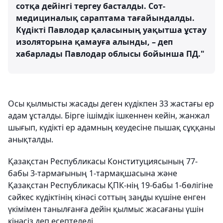
сотқа дейінгі тергеу басталды. Сот-
медициналық сараптама тағайындалды.
Күдікті Павлодар қаласының уақытша ұстау
изоляторына қамауға алынды, – деп
хабарлады Павлодар облысы бойынша ПД."
Осы қылмысты жасады деген күдікпен 33 жастағы ер
адам ұсталды. Бірге ішімдік ішкеннен кейін, жанжал
шығып, күдікті ер адамның кеудесіне пышақ сұққаны
анықталды.
Қазақстан Республикасы Конституциясының 77-
бабы 3-тармағының 1-тармақшасына және
Қазақстан Республикасы ҚПК-нің 19-бабы 1-бөлігіне
сәйкес күдіктінің кінәсі соттың заңды күшіне енген
үкімімен танылғанға дейін қылмыс жасағаны үшін
кінәсіз деп есептеледі.