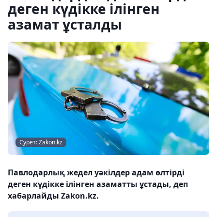
деген күдікке ілінген
азамат ұсталды
Сурет: Zakon.kz
Павлодарлық жедел уәкілдер адам өлтірді
деген күдікке ілінген азаматты ұстады, деп
хабарлайды Zakon.kz.