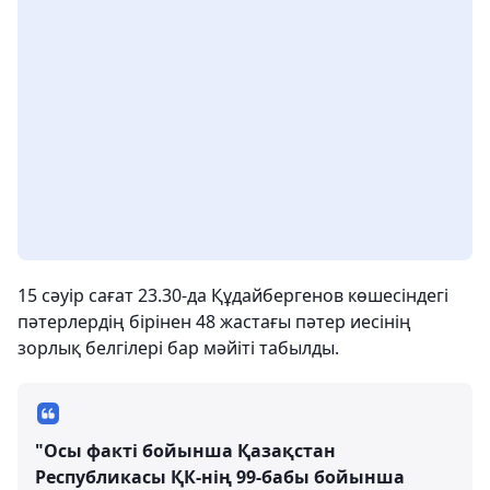
15 сәуір сағат 23.30-да Құдайбергенов көшесіндегі
пәтерлердің бірінен 48 жастағы пәтер иесінің
зорлық белгілері бар мәйіті табылды.
"Осы факті бойынша Қазақстан
Республикасы ҚК-нің 99-бабы бойынша