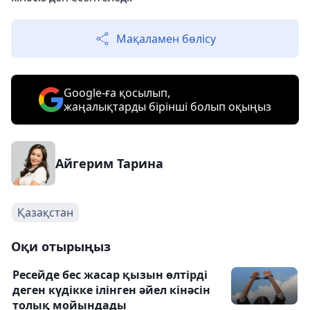
Мақаламен бөлісу
Google-ға қосылып,
жаңалықтарды бірінші болып оқыңыз
Айгерим Тарина
Қазақстан
Оқи отырыңыз
Ресейде бес жасар қызын өлтірді
деген күдікке ілінген әйел кінәсін
толық мойындады