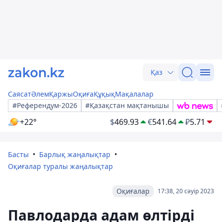
Қаз
Саясат
Әлем
Қаржы
Оқиға
Құқық
Мақалалар
#Референдум-2026
#Қазақстан мақтанышы
+22°
$
469.93
€
541.64
₽
5.71
Басты
Барлық жаңалықтар
Оқиғалар туралы жаңалықтар
Оқиғалар
17:38, 20 сәуір 2023
Павлодарда адам өлтірді