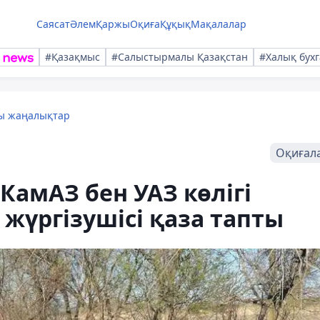
Саясат
Әлем
Қаржы
Оқиға
Құқық
Мақалалар
#Қазақмыс
#Салыстырмалы Қазақстан
#Халық бухг
лы жаңалықтар
Оқиғал
амАЗ бен УАЗ көлігі
 жүргізушісі қаза тапты