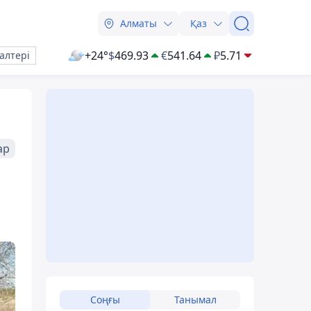
Алматы
Қаз
+24°
$
469.93
€
541.64
₽
5.71
алтері
ар
Соңғы
Танымал