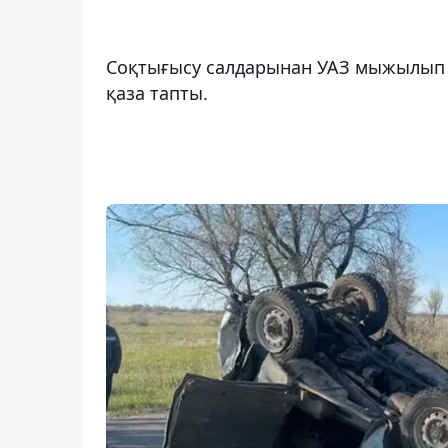
Соқтығысу салдарынан УАЗ мыжылып қ
қаза тапты.