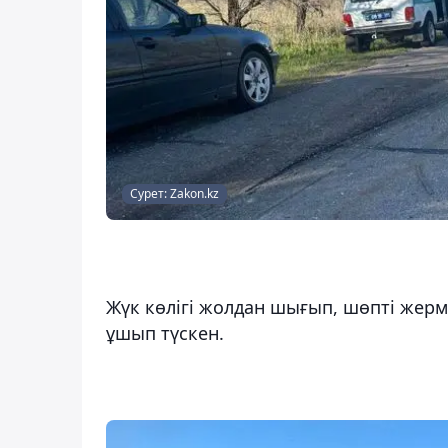
Сурет: Zakon.kz
Жүк көлігі жолдан шығып, шөпті жерм
ұшып түскен.