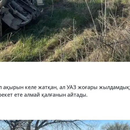
 ол ақырын келе жатқан, ал УАЗ жоғары жылдамдық
рекет ете алмай қалғанын айтады.