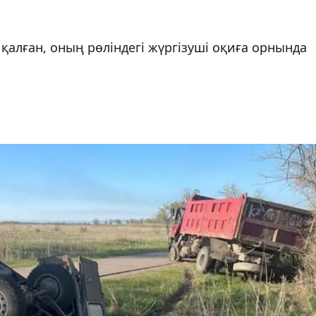
алған, оның рөліндегі жүргізуші оқиға орнында