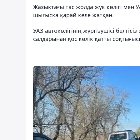
Жазықтағы тас жолда жүк көлігі мен УА
шығысқа қарай келе жатқан.
УАЗ автокөлігінің жүргізушісі белгісі
салдарынан қос көлік қатты соқтығыс