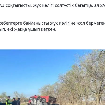
З соқтығысты. Жүк көлігі солтүстік бағытқа, ал У
з себептерге байланысты жүк көлігіне жол бермеген
ып, екі жаққа ұшып кеткен.