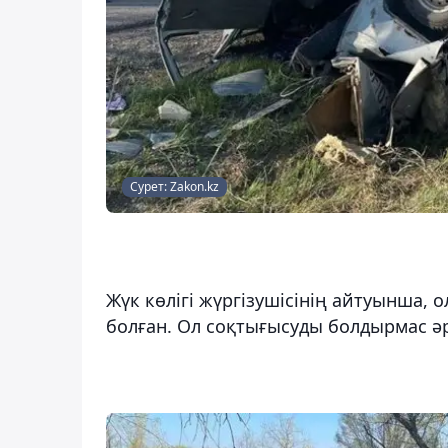
Сурет: Zakon.kz
Жүк көлігі жүргізушісінің айтуынша,
болған. Ол соқтығысуды болдырмас ә