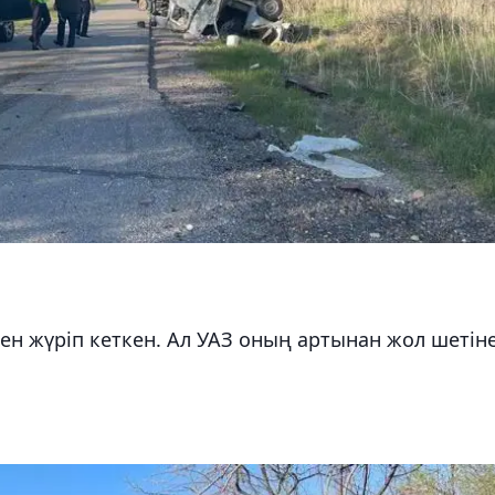
ен жүріп кеткен. Ал УАЗ оның артынан жол шетін