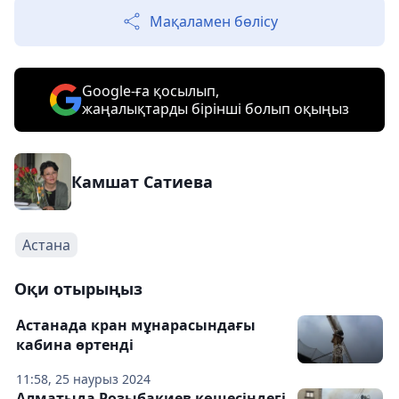
Мақаламен бөлісу
Google-ға қосылып,
жаңалықтарды бірінші болып оқыңыз
Камшат Сатиева
Астана
Оқи отырыңыз
Астанада кран мұнарасындағы
кабина өртенді
11:58, 25 наурыз 2024
Алматыда Розыбакиев көшесіндегі