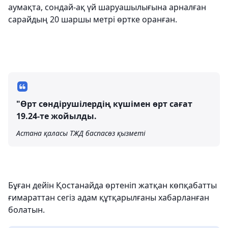
аумақта, сондай-ақ үй шаруашылығына арналған
сарайдың 20 шаршы метрі өртке оранған.
"Өрт сөндірушілердің күшімен өрт сағат
19.24-те жойылды.
Астана қаласы ТЖД баспасөз қызметі
Бұған дейін Қостанайда өртеніп жатқан көпқабатты
ғимараттан сегіз адам құтқарылғаны хабарланған
болатын.