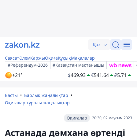
Қаз
Саясат
Әлем
Қаржы
Оқиға
Құқық
Мақалалар
#Референдум-2026
#Қазақстан мақтанышы
+21°
$
469.93
€
541.64
₽
5.71
Басты
Барлық жаңалықтар
Оқиғалар туралы жаңалықтар
Оқиғалар
20:30, 02 маусым 2023
Астанада дәмхана өртенді