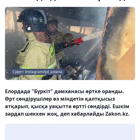
Сурет: Instagram/tjd_astana
Елордада "Бүркіт" дәмханасы өртке оранды.
Өрт сөндірушілер өз міндетін қалтқысыз
атқарып, қысқа уақытта өртті сөндірді. Ешкім
зардап шеккен жоқ, деп хабарлайды Zakon.kz.