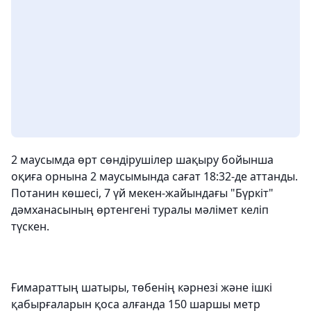
2 маусымда өрт сөндірушілер шақыру бойынша
оқиға орнына 2 маусымында сағат 18:32-де аттанды.
Потанин көшесі, 7 үй мекен-жайындағы "Бүркіт"
дәмханасының өртенгені туралы мәлімет келіп
түскен.
Ғимараттың шатыры, төбенің кәрнезі және ішкі
қабырғаларын қоса алғанда 150 шаршы метр