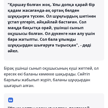
"Қоршау болған жоқ. Ұлы допқа қарай бір
қадам жасағанда-ақ ортаң белден
шұңқырға түскен. Ол шұңғырдың шетінен
ұстап үлгеріп, айқайлай бастаған. Сол
маңда бақытқа орай, үшінші сынып
оқушысы болған. Ол дүкенге нан алу үшін
бара жатыпты. Сол бала ұлымды
шұңқырдан шығаруға тырысқан", - деді
әйел.
Бірақ үшінші сынып оқушысының күші жетпей, ол
ересек екі баланы көмекке шақырады. Сөйтіп
барлығы жабылып жүріп, баланы шұңқырдан
шығарып алған.