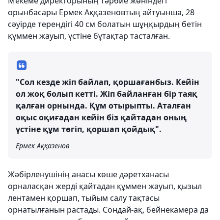
Мекеме директорының тәрбие жөніндегі
орынбасары Ермек Аққазеновтың айтуынша, 28
сәуірде тереңдігі 40 см болатын шұңқырдың бетін
құммен жауып, үстіне бұтақтар тасталған.
"Сол кезде жіп байлап, қоршағанбыз. Кейін
ол жоқ болып кетті. Жіп байланған бір таяқ
қалған орнында. Құм отырыпты. Аталған
оқыс оқиғадан кейін біз қайтадан оның
үстіне құм төгіп, қоршап қойдық".
Ермек Аққазенов
Жәбірленушінің анасы көше дәретханасы
орналасқан жерді қайтадан құммен жауып, қызыл
лентамен қоршап, тыйым салу тақтасы
орнатылғанын растады. Сондай-ақ, бейнекамера да