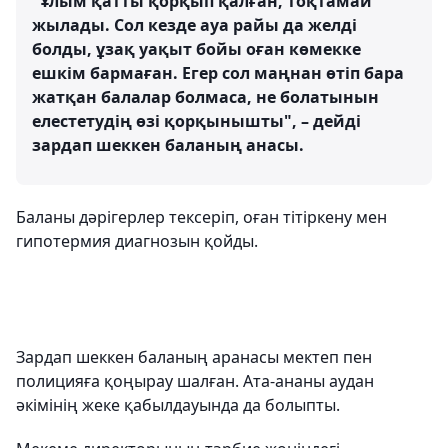
"Ұлым қатты қорқып қалған, тоқтамай
жылады. Сол кезде ауа райы да желді
болды, ұзақ уақыт бойы оған көмекке
ешкім бармаған. Егер сол маңнан өтіп бара
жатқан балалар болмаса, не болатынын
елестетудің өзі қорқынышты", – дейді
зардап шеккен баланың анасы.
Баланы дәрігерлер тексеріп, оған тітіркену мен
гипотермия диагнозын қойды.
Зардап шеккен баланың аранасы мектеп пен
полицияға қоңырау шалған. Ата-ананы аудан
әкімінің жеке қабылдауында да болыпты.