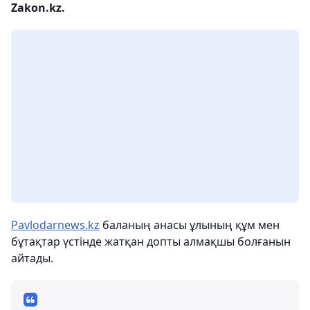
Zakon.kz.
Pavlodarnews.kz
баланың анасы ұлының құм мен
бұтақтар үстінде жатқан допты алмақшы болғанын
айтады.