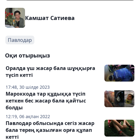
Камшат Сатиева
Павлодар
Оқи отырыңыз
Оралда үш жасар бала шұңқырға
түсіп кетті
17:48, 30 шілде 2023
Мароккода тар құдыққа түсіп
кеткен бес жасар бала қайтыс
болды
12:19, 06 ақпан 2022
Павлодар облысында сегіз жасар
бала терең қазылған орға құлап
кетті