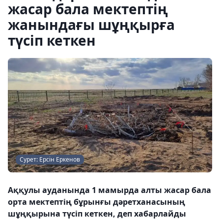
жасар бала мектептің
жанындағы шұңқырға
түсіп кеткен
Сурет: Ерсін Еркенов
Аққулы ауданында 1 мамырда алты жасар бала
орта мектептің бұрынғы дәретханасының
шұңқырына түсіп кеткен, деп хабарлайды