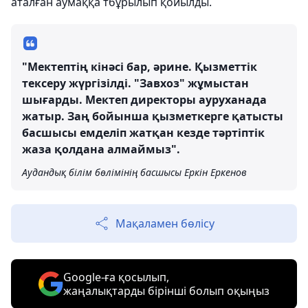
аталған аумаққа тбұрылып қойылды.
"Мектептің кінәсі бар, әрине. Қызметтік
тексеру жүргізілді. "Завхоз" жұмыстан
шығарды. Мектеп директоры ауруханада
жатыр. Заң бойынша қызметкерге қатысты
басшысы емделіп жатқан кезде тәртіптік
жаза қолдана алмаймыз".
Аудандық білім бөлімінің басшысы Еркін Еркенов
Мақаламен бөлісу
Google-ға қосылып,
жаңалықтарды бірінші болып оқыңыз