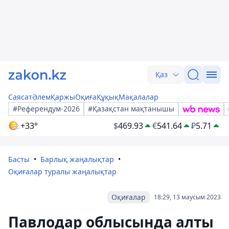
Қаз
Саясат
Әлем
Қаржы
Оқиға
Құқық
Мақалалар
#Референдум-2026
#Қазақстан мақтанышы
+33°
$
469.93
€
541.64
₽
5.71
Басты
Барлық жаңалықтар
Оқиғалар туралы жаңалықтар
Оқиғалар
18:29, 13 маусым 2023
Павлодар облысында алты