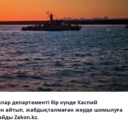
ар департаменті бір күнде Каспий
ын айтып, жабдықталмаған жерде шомылуға
айды Zakon.kz.