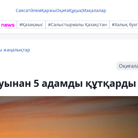
Саясат
Әлем
Қаржы
Оқиға
Құқық
Мақалалар
#Қазақмыс
#Салыстырмалы Қазақстан
#Халық бухг
лы жаңалықтар
Оқиғал
уынан 5 адамды құтқарды