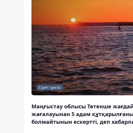
Сурет: gov.kz
Маңғыстау облысы Төтенше жағдайл
жағалауынан 5 адам құтқарылған
болмайтынын ескертті, деп хабарл