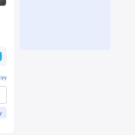
Кіру
у