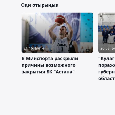
Оқи отырыңыз
21:16, Бүгін
20:58, Б
В Минспорта раскрыли
"Кулаг
причины возможного
пораж
закрытия БК "Астана"
губерн
облас