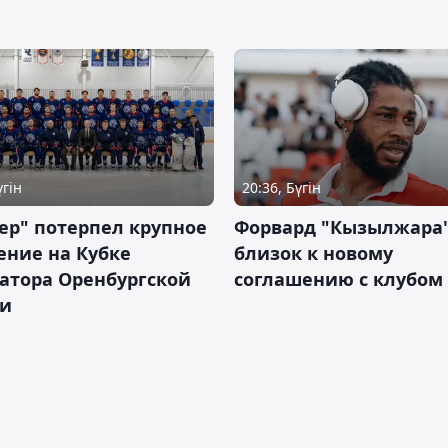
үгін
20:36, Бүгін
ер" потерпел крупное
Форвард "Кызылжара"
ение на Кубке
близок к новому
атора Оренбургской
соглашению с клубом
ти