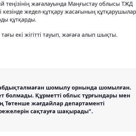
ий теңізінің жағалауында Маңғыстау облысы ТЖД
ігі кезінде жедел-құтқару жасағының құтқарушыла
рды құтқарды.
тағы екі жігітті тауып, жағаға алып шықты.
абдықталмаған шомылу орнында шомылған.
т болмады. Құрметті облыс тұрғындары мен
ң Төтенше жағдайлар департаменті
ережелерін сақтауға шақырады".