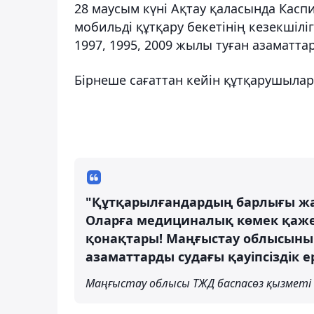
28 маусым күні Ақтау қаласында Касп
мобильді құтқару бекетінің кезекшіл
1997, 1995, 2009 жылы туған азаматта
Бірнеше сағаттан кейін құтқарушылар 
"Құтқарылғандардың барлығы ж
Оларға медициналық көмек қаже
қонақтары! Маңғыстау облысыны
азаматтарды судағы қауіпсіздік 
Маңғыстау облысы ТЖД баспасөз қызметі