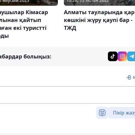
20 маусым 2023
10:26, 15 ақпан 2022
рушылар Кімасар
Алматы тауларында қар
лынан қайтып
көшкіні жүру қаупі бар -
ған екі туристті
ТЖД
рды
абардар болыңыз:
Пікір жаз