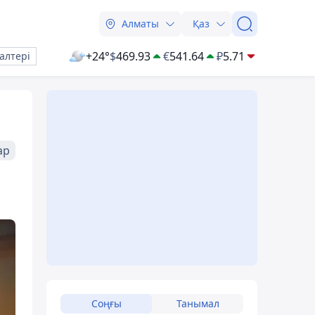
Алматы
Қаз
+24°
$
469.93
€
541.64
₽
5.71
алтері
ар
Соңғы
Танымал