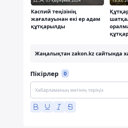
22:54, 05 қыркүйек 2024
13:35, 
Каспий теңізінің
Құтқа
жағалауынан екі ер адам
шатқа
құтқарылды
оралма
құтқа
Жаңалықтан zakon.kz сайтында х
Пікірлер
0