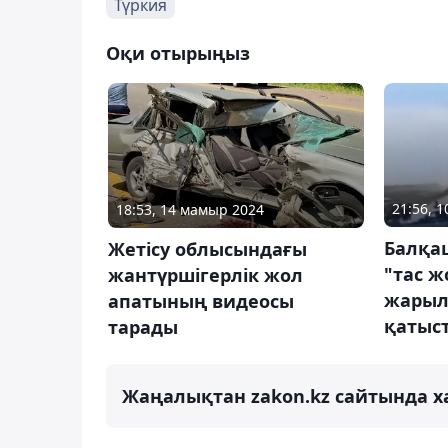
Түркия
Оқи отырыңыз
21:56, 
18:53, 14 мамыр 2024
Балқаш
Жетісу облысындағы
"тас 
жантүршігерлік жол
жарыл
апатының видеосы
қатыст
тарады
Жаңалықтан zakon.kz сайтында х