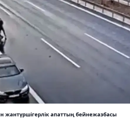
ан жантүршігерлік апаттың бейнежазбасы