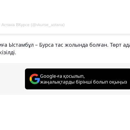
 Астана ВКурсе (@vkurse_astana)
иға Ыстамбұл – Бурса тас жолында болған. Төрт ад
ізілді.
Google-ға қосылып,
жаңалықтарды бірінші болып оқыңыз