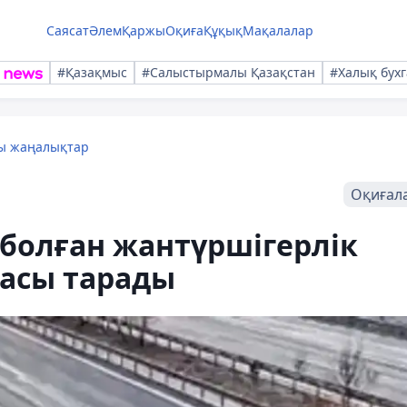
Саясат
Әлем
Қаржы
Оқиға
Құқық
Мақалалар
#Қазақмыс
#Салыстырмалы Қазақстан
#Халық бухг
лы жаңалықтар
Оқиғал
 болған жантүршігерлік
асы тарады