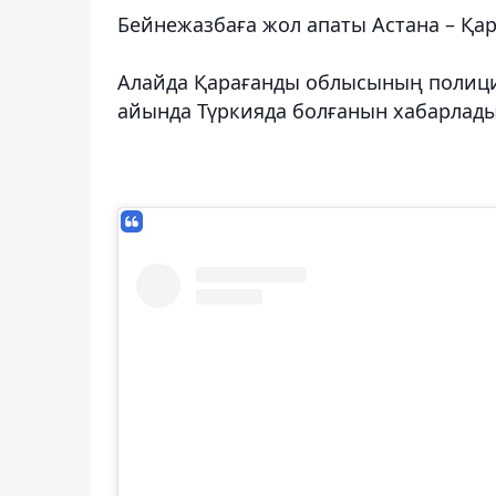
Бейнежазбаға жол апаты Астана – Қар
Алайда Қарағанды ​​облысының полиц
айында Түркияда болғанын хабарлады