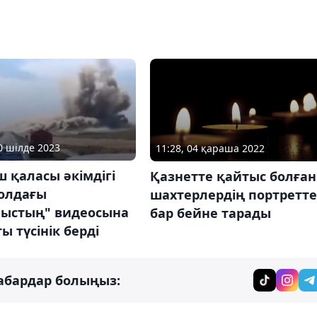
10 шілде 2023
11:28, 04 қараша 2022
 қаласы әкімдігі
Қазнетте қайтыс болған
жолдағы
шахтерлердің портретте
ыстың" видеосына
бар бейне тарады
ы түсінік берді
абардар болыңыз: