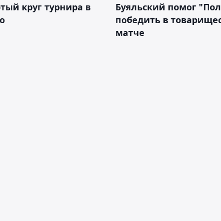
тый круг турнира в
Буяльский помог "По
о
победить в товарище
матче