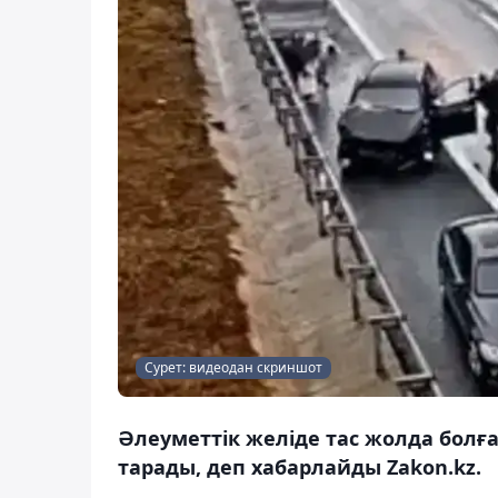
Сурет: видеодан скриншот
Әлеуметтік желіде тас жолда болғ
тарады, деп хабарлайды Zakon.kz.