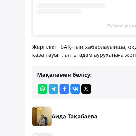
Публикация от
Жергілікті БАҚ-тың хабарлауынша, оқ
қаза тауып, алты адам ауруханаға жетк
Мақаламен бөлісу:
Аида Тақабаева