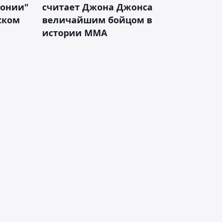
лонии"
считает Джона Джонса
ском
величайшим бойцом в
истории ММА