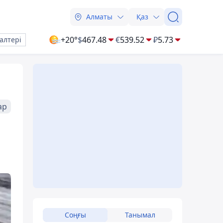
Алматы
Қаз
+20°
$
467.48
€
539.52
₽
5.73
алтері
ар
Соңғы
Танымал