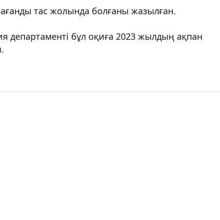
ағанды ​​тас жолында болғаны жазылған.
ия департаменті бұл оқиға 2023 жылдың ақпан
.