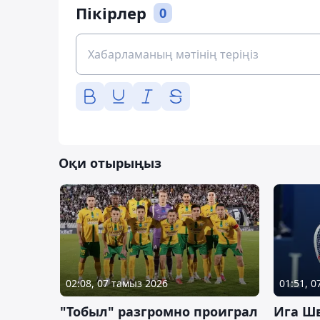
Пікірлер
0
Оқи отырыңыз
02:08, 07 тамыз 2026
01:51, 
"Тобыл" разгромно проиграл
Ига Ш