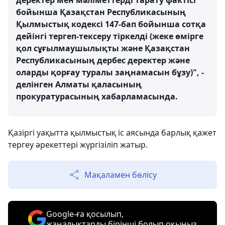
деректер мен мәліметтерді тарату фактісі
бойынша Қазақстан Республикасының
Қылмыстық кодексі 147-бап бойынша сотқа
дейінгі тергеп-тексеру тіркелді (жеке өмірге
қол сұғылмаушылықты және Қазақстан
Республикасының дербес деректер және
оларды қорғау туралы заңнамасын бұзу)", -
делінген Алматы қаласының
прокуратурасының хабарламасында.
Қазіргі уақытта қылмыстық іс аясында барлық қажет
тергеу әрекеттері жүргізіліп жатыр.
Мақаламен бөлісу
Google-ға қосылып,
жаңалықтарды бірінші болып оқыңыз