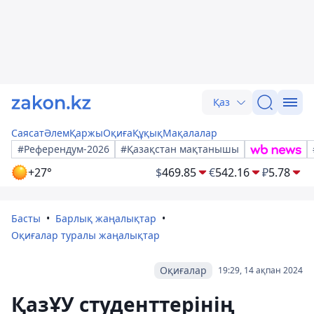
Қаз
Саясат
Әлем
Қаржы
Оқиға
Құқық
Мақалалар
#Референдум-2026
#Қазақстан мақтанышы
+27°
$
469.85
€
542.16
₽
5.78
Басты
Барлық жаңалықтар
Оқиғалар туралы жаңалықтар
Оқиғалар
19:29, 14 ақпан 2024
ҚазҰУ студенттерінің