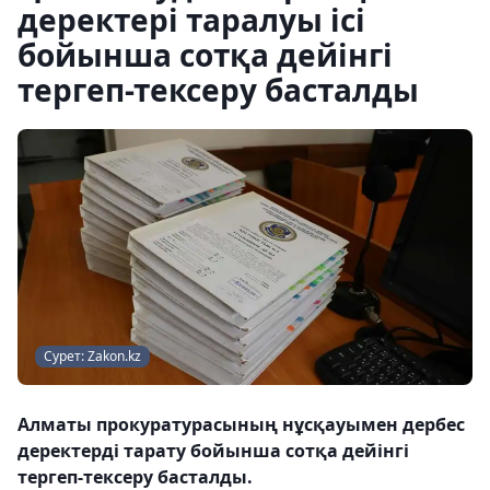
деректері таралуы ісі
бойынша сотқа дейінгі
тергеп-тексеру басталды
Сурет: Zakon.kz
Алматы прокуратурасының нұсқауымен дербес
деректерді тарату бойынша сотқа дейінгі
тергеп-тексеру басталды.