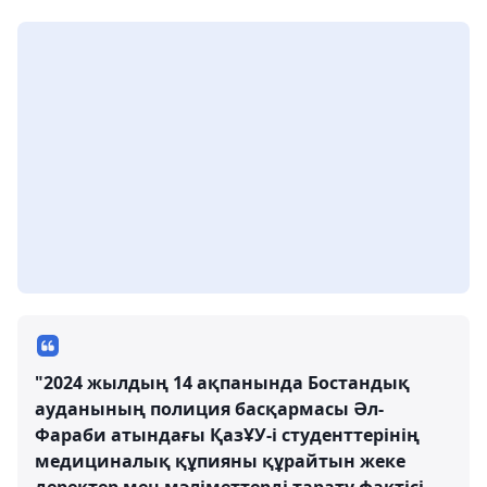
"2024 жылдың 14 ақпанында Бостандық
ауданының полиция басқармасы Әл-
Фараби атындағы ҚазҰУ-і студенттерінің
медициналық құпияны құрайтын жеке