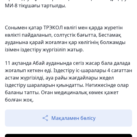
МИ-8 тікұшағы тартылды.
Сонымен қатар ТРЭКОЛ көлігі мен қарда жүретін
көлікті пайдаланып, солтүстік бағытта, Бестамақ
ауданына қарай жоғалған қар көлігінің болжамды
ізімен іздестіру жүргізіліп жатыр.
11 ақпанда Абай ауданында сегіз жасар бала далада
жоғалып кеткен еді. Іздестіру іс-шаралары 4 сағаттан
астам жүргізілді, ауа райы жағдайлары жедел
іздестіру шараларын қиындатты. Нәтижесінде олар
баланы тапты. Оған медициналық көмек қажет
болған жоқ.
Мақаламен бөлісу