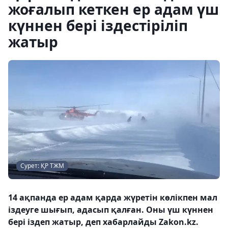
жоғалып кеткен ер адам үш
күннен бері іздестіріліп
жатыр
Сурет: ҚР ТЖМ
14 ақпанда ер адам қарда жүретін көлікпен мал
іздеуге шығып, адасып қалған. Оны үш күннен
бері іздеп жатыр, деп хабарлайды Zakon.kz.