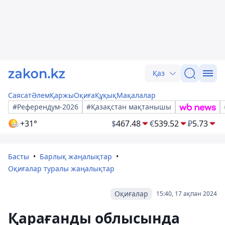
Қаз
Саясат
Әлем
Қаржы
Оқиға
Құқық
Мақалалар
#Референдум-2026
#Қазақстан мақтанышы
+31°
$
467.48
€
539.52
₽
5.73
Басты
Барлық жаңалықтар
Оқиғалар туралы жаңалықтар
Оқиғалар
15:40, 17 ақпан 2024
Қарағанды ​​облысында