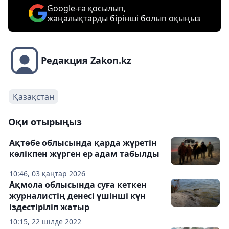
Google-ға қосылып,
жаңалықтарды бірінші болып оқыңыз
Редакция Zakon.kz
Қазақстан
Оқи отырыңыз
Ақтөбе облысында қарда жүретін
көлікпен жүрген ер адам табылды
10:46, 03 қаңтар 2026
Ақмола облысында суға кеткен
журналистің денесі үшінші күн
іздестіріліп жатыр
10:15, 22 шілде 2022