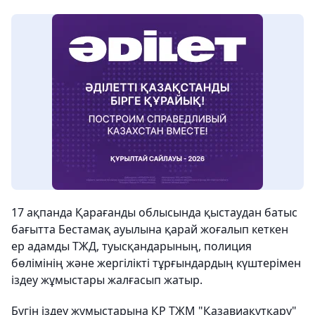
17 ақпанда Қарағанды облысында қыстаудан батыс
бағытта Бестамақ ауылына қарай жоғалып кеткен
ер адамды ТЖД, туысқандарының, полиция
бөлімінің және жергілікті тұрғындардың күштерімен
іздеу жұмыстары жалғасып жатыр.
Бүгін іздеу жұмыстарына ҚР ТЖМ "Қазавиақұтқару"