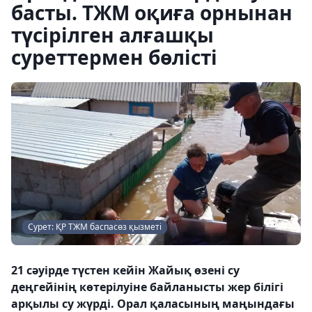
басты. ТЖМ оқиға орнынан
түсірілген алғашқы
суреттермен бөлісті
Сурет: ҚР ТЖМ баспасөз қызметі
21 сәуірде түстен кейін Жайық өзені су
деңгейінің көтерілуіне байланысты жер білігі
арқылы су жүрді. Орал қаласының маңындағы