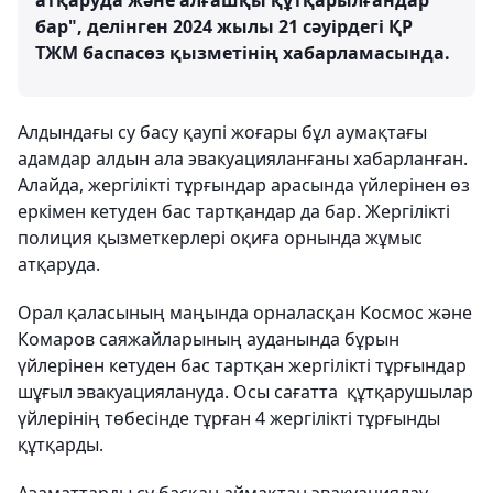
атқаруда және алғашқы құтқарылғандар
бар", делінген 2024 жылы 21 сәуірдегі ҚР
ТЖМ баспасөз қызметінің хабарламасында.
Алдындағы су басу қаупі жоғары бұл аумақтағы
адамдар алдын ала эвакуацияланғаны хабарланған.
Алайда, жергілікті тұрғындар арасында үйлерінен өз
еркімен кетуден бас тартқандар да бар. Жергілікті
полиция қызметкерлері оқиға орнында жұмыс
атқаруда.
Орал қаласының маңында орналасқан Космос және
Комаров саяжайларының ауданында бұрын
үйлерінен кетуден бас тартқан жергілікті тұрғындар
шұғыл эвакуациялануда. Осы сағатта құтқарушылар
үйлерінің төбесінде тұрған 4 жергілікті тұрғынды
құтқарды.