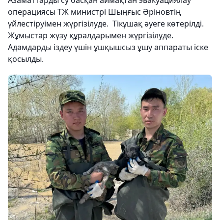
Азаматтарды су басқан аймақтан эвакуациялау
операциясы ТЖ министрі Шыңғыс Әріновтің
үйлестіруімен жүргізілуде. Тікұшақ әуеге көтерілді.
Жұмыстар жүзу құралдарымен жүргізілуде.
Адамдарды іздеу үшін ұшқышсыз ұшу аппараты іске
қосылды.