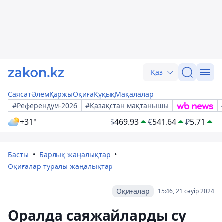
Қаз
Саясат
Әлем
Қаржы
Оқиға
Құқық
Мақалалар
#Референдум-2026
#Қазақстан мақтанышы
+31°
$
469.93
€
541.64
₽
5.71
Басты
Барлық жаңалықтар
Оқиғалар туралы жаңалықтар
Оқиғалар
15:46, 21 сәуір 2024
Оралда саяжайларды су