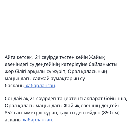
Айта кетсек, 21 сәуірде түстен кейін Жайық
өзеніндегі су деңгейінің көтерілуіне байланысты
жер білігі арқылы су жүріп, Орал қаласының
маңындағы саяжай аумақтарын су
басқаны
хабарланған
.
Сондай-ақ 21 сәуірдегі таңертеңгі ақпарат бойынша,
Орал қаласы маңындағы Жайық өзенінің деңгейі
852 сантиметрді құрап, қауіпті деңгейден (850 см)
асқаны
хабарланған
.