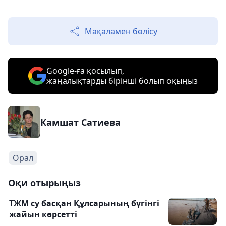
Мақаламен бөлісу
Google-ға қосылып,
жаңалықтарды бірінші болып оқыңыз
Камшат Сатиева
Орал
Оқи отырыңыз
ТЖМ су басқан Құлсарының бүгінгі
жайын көрсетті