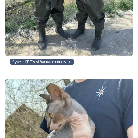
Сурет: ҚР ТЖМ баспасөз қызметі