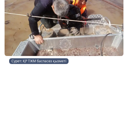
Сурет: ҚР ТЖМ баспасөз қызметі