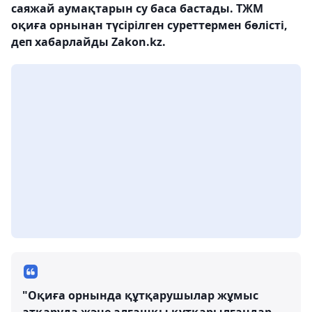
саяжай аумақтарын су баса бастады. ТЖМ
оқиға орнынан түсірілген суреттермен бөлісті,
деп хабарлайды Zakon.kz.
"Оқиға орнында құтқарушылар жұмыс