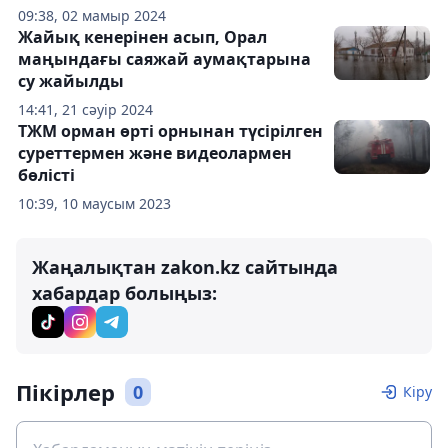
09:38, 02 мамыр 2024
Жайық кенерінен асып, Орал
маңындағы саяжай аумақтарына
су жайылды
14:41, 21 сәуір 2024
ТЖМ орман өрті орнынан түсірілген
суреттермен және видеолармен
бөлісті
10:39, 10 маусым 2023
Жаңалықтан zakon.kz сайтында
хабардар болыңыз:
Пікірлер
0
Кіру