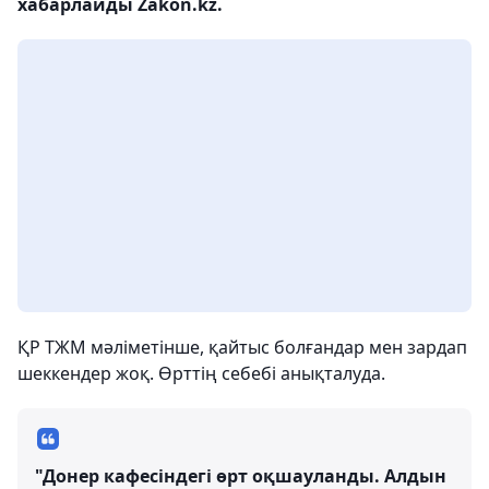
хабарлайды Zakon.kz.
ҚР ТЖМ мәліметінше, қайтыс болғандар мен зардап
шеккендер жоқ. Өрттің себебі анықталуда.
"Донер кафесіндегі өрт оқшауланды. Алдын