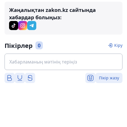
Жаңалықтан zakon.kz сайтында
хабардар болыңыз:
Пікірлер
0
Кіру
Пікір жазу