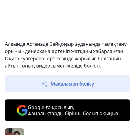
Алдында Астанада Байқоңыр ауданында тамақтану
орыны - дөнерхана өртеніп жатқаны хабарланған.
Оқиға куәгерлері өрт кезінде жарылыс болғанын
айтып, оның видеосымен желіде бөлісті.
Мақаламен бөлісу
Google-ға қосылып,
жаңалықтарды бірінші болып оқыңыз