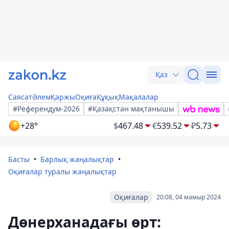
Қаз
Саясат
Әлем
Қаржы
Оқиға
Құқық
Мақалалар
#Референдум-2026
#Қазақстан мақтанышы
+28°
$
467.48
€
539.52
₽
5.73
Басты
Барлық жаңалықтар
Оқиғалар туралы жаңалықтар
Оқиғалар
20:08, 04 мамыр 2024
Дөнерханадағы өрт: