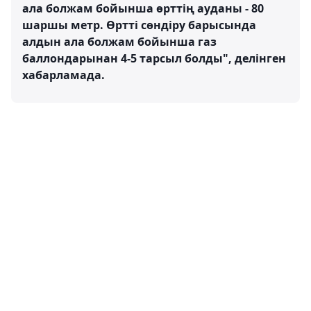
ала болжам бойынша өрттің ауданы - 80
шаршы метр. Өртті сөндіру барысында
алдын ала болжам бойынша газ
баллондарынан 4-5 тарсыл болды", делінген
хабарламада.