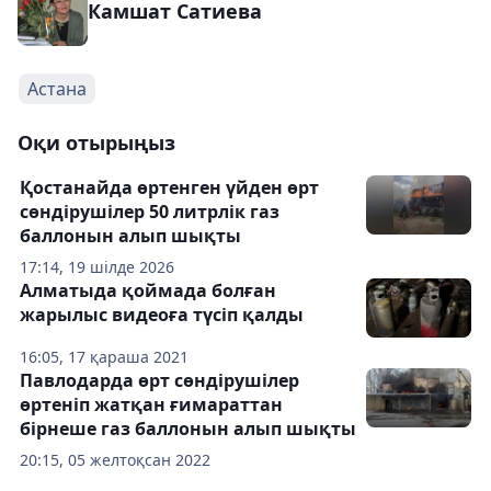
Камшат Сатиева
Астана
Оқи отырыңыз
Қостанайда өртенген үйден өрт
сөндірушілер 50 литрлік газ
баллонын алып шықты
17:14, 19 шілде 2026
Алматыда қоймада болған
жарылыс видеоға түсіп қалды
16:05, 17 қараша 2021
Павлодарда өрт сөндірушілер
өртеніп жатқан ғимараттан
бірнеше газ баллонын алып шықты
20:15, 05 желтоқсан 2022