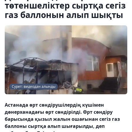
төтеншеліктер сыртқа сегіз
газ баллонын алып шықты
Сурет: видеодан алынды
Астанада өрт сөндірушілердің күшімен
дөнерханадағы өрт сөндірілді. Өрт сөндіру
барысында қызыл жалын ошағынан сегіз газ
баллоны сыртқа алып шығарылды, деп