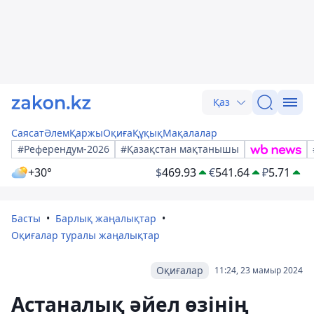
Қаз
Саясат
Әлем
Қаржы
Оқиға
Құқық
Мақалалар
#Референдум-2026
#Қазақстан мақтанышы
+30°
$
469.93
€
541.64
₽
5.71
Басты
Барлық жаңалықтар
Оқиғалар туралы жаңалықтар
Оқиғалар
11:24, 23 мамыр 2024
Астаналық әйел өзінің