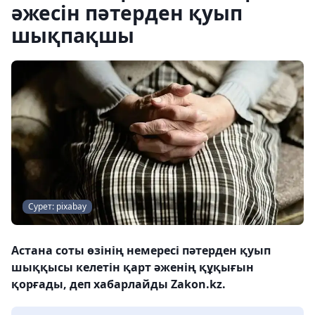
әжесін пәтерден қуып
шықпақшы
Сурет: pixabay
Астана соты өзінің немересі пәтерден қуып
шыққысы келетін қарт әженің құқығын
қорғады, деп хабарлайды Zakon.kz.