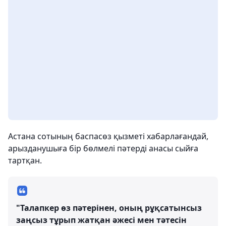
Астана сотының баспасөз қызметі хабарлағандай,
арызданушыға бір бөлмелі пәтерді анасы сыйға
тартқан.
"Талапкер өз пәтерінен, оның рұқсатынсыз
заңсыз тұрып жатқан әжесі мен тәтесін