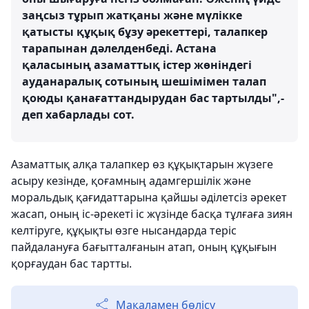
заңсыз тұрып жатқаны және мүлікке
қатысты құқық бұзу әрекеттері, талапкер
тарапынан дәлелденбеді. Астана
қаласының азаматтық істер жөніндегі
ауданаралық сотының шешімімен талап
қоюды қанағаттандырудан бас тартылды",-
деп хабарлады сот.
Азаматтық алқа талапкер өз құқықтарын жүзеге
асыру кезінде, қоғамның адамгершiлiк және
моральдық қағидаттарына қайшы әділетсіз әрекет
жасап, оның іс-әрекеті іс жүзінде басқа тұлғаға зиян
келтiруге, құқықты өзге нысандарда теріс
пайдалануға бағытталғанын атап, оның құқығын
қорғаудан бас тартты.
Мақаламен бөлісу