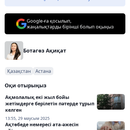
Google-ға қосылып,
жаңалықтарды бірінші болып оқыңыз
Ботагөз Ақиқат
Қазақстан
Астана
Оқи отырыңыз
Ақмолалық екі жыл бойы
жетімдерге берілетін пәтерде тұрып
келген
13:55, 29 маусым 2025
Ақтөбеде немересі ата-әжесін