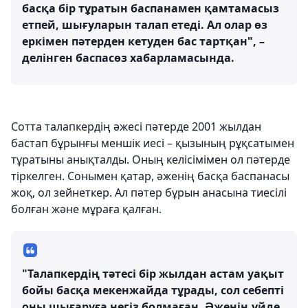
басқа бір тұратын баспанамен қамтамасыз
етпей, шығуларын талап етеді. Ал олар өз
еркімен пәтерден кетуден бас тартқан", –
делінген баспасөз хабарламасында.
Сотта талапкердің әжесі пәтерде 2001 жылдан
бастап бұрынғы меншік иесі – қызының рұқсатымен
тұратыны анықталды. Оның келісімімен ол пәтерде
тіркелген. Сонымен қатар, әженің басқа баспанасы
жоқ, ол зейнеткер. Ал пәтер бұрын анасына тиесілі
болған және мұраға қалған.
"Талапкердің тәтесі бір жылдан астам уақыт
бойы басқа мекенжайда тұрады, сол себепті
оны шығаруға негіз болмаған. Әженің үйде