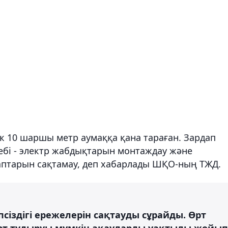
ек 10 шаршы метр аумаққа қана тараған. Зардап
ебі - электр жабдықтарын монтаждау және
алаптарын сақтамау, деп хабарлады ШҚО-ның ТЖД.
сіздігі ережелерін сақтауды сұрайды. Өрт
Өрт тудыруы мүмкін ақауларды уақтылы жойып