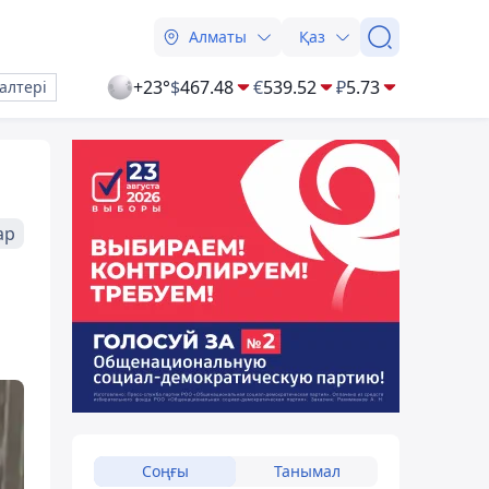
Алматы
Қаз
+23°
$
467.48
€
539.52
₽
5.73
алтері
ар
Соңғы
Танымал