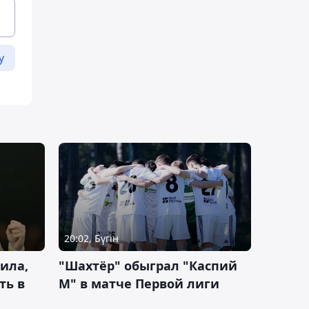
у
20:02, Бүгін
ила,
"Шахтёр" обыграл "Каспий
ть в
М" в матче Первой лиги