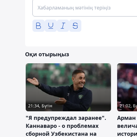
Оқи отырыңыз
21:34, Бүгін
21:02, Б
"Я предупреждал заранее".
Арман
Каннаваро - о проблемах
велича
сборной Узбекистана на
истор