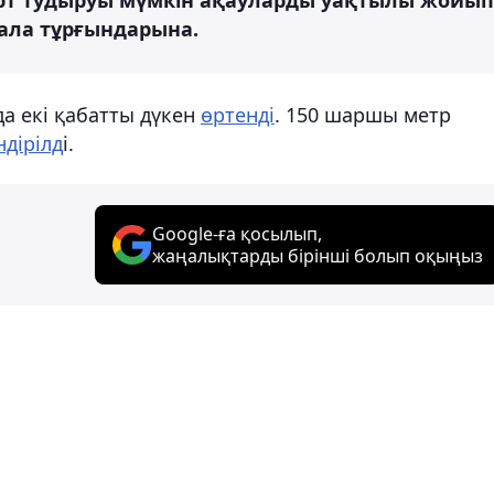
қала тұрғындарына.
да екі қабатты дүкен
өртенді
. 150 шаршы метр
ндірілд
і.
Google-ға қосылып,
жаңалықтарды бірінші болып оқыңыз