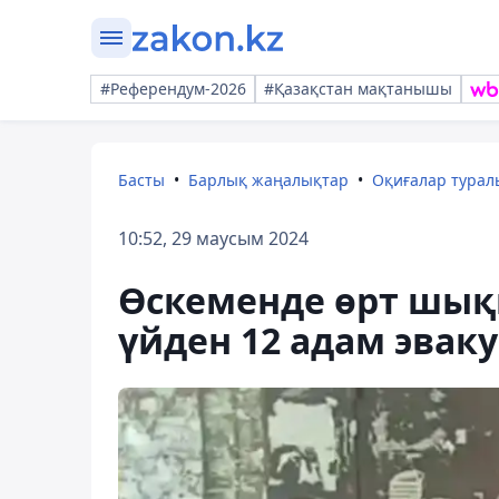
#Референдум-2026
#Қазақстан мақтанышы
Басты
Барлық жаңалықтар
Оқиғалар тура
10:52, 29 маусым 2024
Өскеменде өрт шық
үйден 12 адам эва