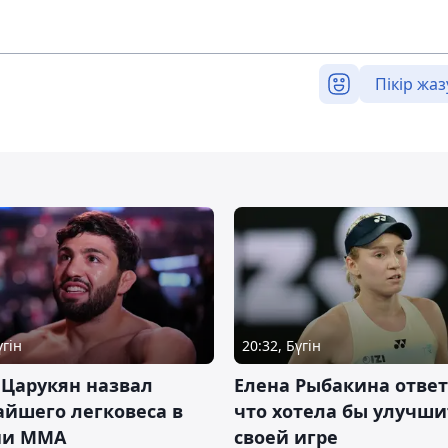
Пікір жаз
үгін
20:32, Бүгін
 Царукян назвал
Елена Рыбакина ответ
йшего легковеса в
что хотела бы улучши
ии ММА
своей игре