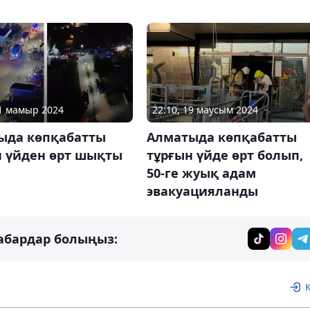
21 мамыр 2024
22:10, 19 маусым 2024
ыда көпқабатты
Алматыда көпқабатты
н үйден өрт шықты
тұрғын үйде өрт болып,
50-ге жуық адам
эвакуацияланды
абардар болыңыз: