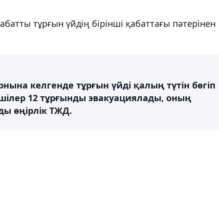
батты тұрғын үйдің бірінші қабаттағы пәтерінен
рнына келгенде тұрғын үйді қалың түтін бөгіп
шілер 12 тұрғынды эвакуациялады, оның
ды өңірлік ТЖД.