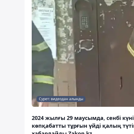
Сурет: видеодан алынды
2024 жылғы 29 маусымда, сенбі кү
көпқабатты тұрғын үйді қалың түті
хабарлайды Zakon.kz.