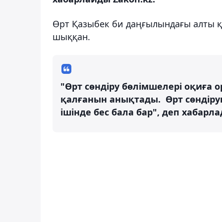
Өрт Қазыбек би даңғылындағы алты қа
шыққан.
"Өрт сөндіру бөлімшелері оқиға о
қалғанын анықтады. Өрт сөндіру
ішінде бес бала бар", деп хабарла