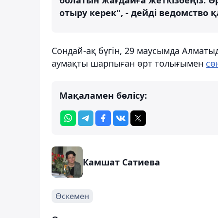
отыру керек", - дейді ведомство 
Сондай-ақ бүгін, 29 маусымда Алматы
аумақты шарпыған өрт толығымен
сө
Мақаламен бөлісу:
Камшат Сатиева
Өскемен