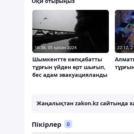
Оқи отырыңыз
16:38, 05 қазан 2024
22:12, 
Шымкентте көпқабатты
Алмат
тұрғын үйден өрт шығып,
тұрғы
бес адам эвакуацияланды
Жаңалықтан zakon.kz сайтында х
Пікірлер
0