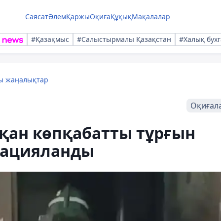
Саясат
Әлем
Қаржы
Оқиға
Құқық
Мақалалар
#Қазақмыс
#Салыстырмалы Қазақстан
#Халық бухг
лы жаңалықтар
Оқиғал
қан көпқабатты тұрғын
куацияланды