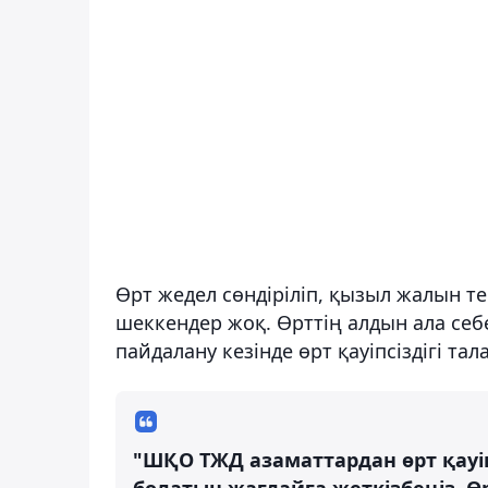
Өрт жедел сөндіріліп, қызыл жалын т
шеккендер жоқ. Өрттің алдын ала себ
пайдалану кезінде өрт қауіпсіздігі т
"ШҚО ТЖД азаматтардан өрт қауіп
болатын жағдайға жеткізбеңіз. 