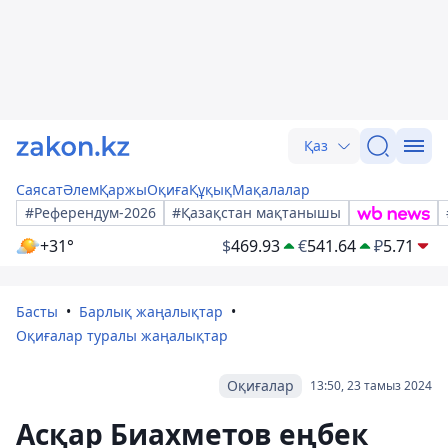
Қаз
Саясат
Әлем
Қаржы
Оқиға
Құқық
Мақалалар
#Референдум-2026
#Қазақстан мақтанышы
+31°
$
469.93
€
541.64
₽
5.71
Басты
Барлық жаңалықтар
Оқиғалар туралы жаңалықтар
Оқиғалар
13:50, 23 тамыз 2024
Асқар Биахметов еңбек