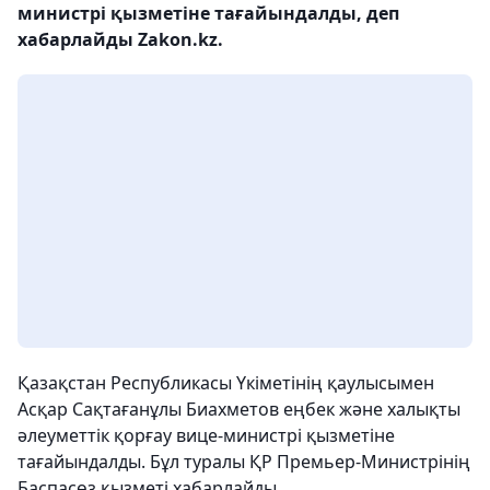
министрі қызметіне тағайындалды, деп
хабарлайды Zakon.kz.
Қазақстан Республикасы Үкіметінің қаулысымен
Асқар Сақтағанұлы Биахметов еңбек және халықты
әлеуметтік қорғау вице-министрі қызметіне
тағайындалды. Бұл туралы ҚР Премьер-Министрінің
Баспасөз қызметі хабарлайды.