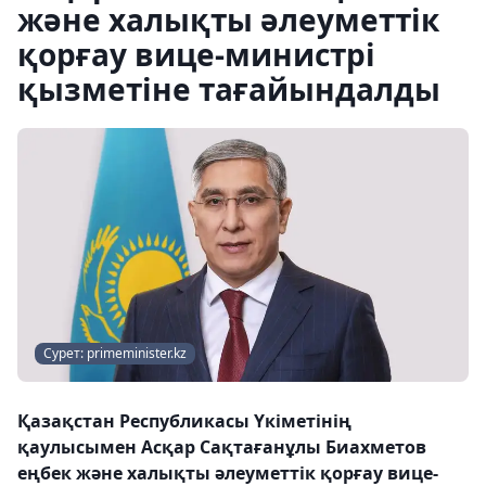
және халықты әлеуметтік
қорғау вице-министрі
қызметіне тағайындалды
Сурет: primeminister.kz
Қазақстан Республикасы Үкіметінің
қаулысымен Асқар Сақтағанұлы Биахметов
еңбек және халықты әлеуметтік қорғау вице-