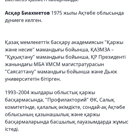
Асқар Биахметов
1975 жылы Ақтөбе облысында
дүниеге келген.
Қазақ мемлекеттік басқару академиясын "Қаржы
және несие" мамандығы бойынша, ҚАЗМЗА –
"Құқықтану" мамандығы бойынша, ҚР Президенті
жанындағы МБА ҰМСМ магистратурасын
"Саясаттану" мамандығы бойынша және Дьюк
университетін бітірген.
1993–2004 жылдары облыстық қаржы
басқармасында, "Профилакторий" ӨК, Салық
комитетінде, қалалық әкімдікте, сондай-ақ Ақтөбе
облысының қазынашылық және қаржы
басқармаларында басшылық лауазымдарда жұмыс
істеді.