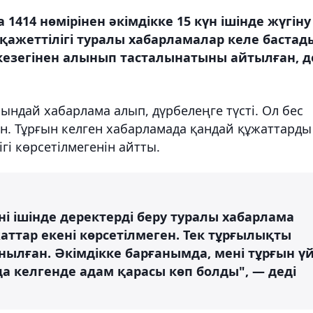
1414 нөмірінен әкімдікке 15 күн ішінде жүгіну
 қажеттілігі туралы хабарламалар келе бастад
кезегінен алынып тасталынатыны айтылған, д
ындай хабарлама алып, дүрбелеңге түсті. Ол бес
ан. Тұрғын келген хабарламада қандай құжаттарды
гі көрсетілмегенін айтты.
ні ішінде деректерді беру туралы хабарлама
аттар екені көрсетілмеген. Тек тұрғылықты
нылған. Әкімдікке барғанымда, мені тұрғын ү
а келгенде адам қарасы көп болды", — деді