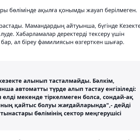
ры бөлімінде ақылға қонымды жауап берілмеген.
астады. Мамандардың айтуынша, бүгінде Кезект
зілуде. Хабарламалар деректерді тексеру үшін
ы бар, ал біреу фамилиясын өзгерткен шығар.
кезекте алынып тасталмайды. Бәлкім,
нша автоматты түрде алып тастау енгізіледі:
 елді мекенде тіркелмеген болса, сондай-ақ
мның қайтыс болуы жағдайларында",- дейді
атынастары бөлімінің сектор меңгерушісі