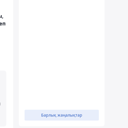
ы,
еп
й
Барлық жаңалықтар