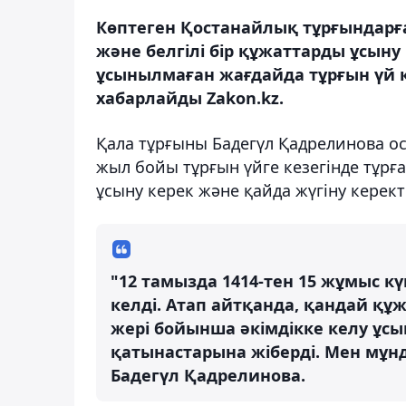
Көптеген Қостанайлық тұрғындарға 
және белгілі бір құжаттарды ұсыну
ұсынылмаған жағдайда тұрғын үй 
хабарлайды Zakon.kz.
Қала тұрғыны Бадегүл Қадрелинова ос
жыл бойы тұрғын үйге кезегінде тұрғ
ұсыну керек және қайда жүгіну керекті
"12 тамызда 1414-тен 15 жұмыс кү
келді. Атап айтқанда, қандай құж
жері бойынша әкімдікке келу ұсы
қатынастарына жіберді. Мен мұнд
Бадегүл Қадрелинова.