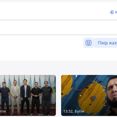
Пікір жаз
үгін
13:52, Бүгін