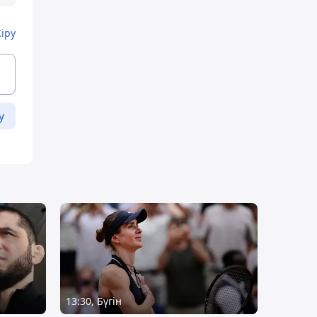
Кіру
у
13:30, Бүгін