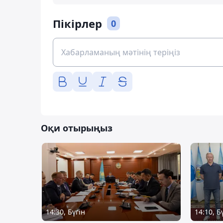
Пікірлер
0
Оқи отырыңыз
14:30, Бүгін
14:10, Б