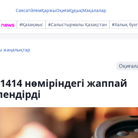
Саясат
Әлем
Қаржы
Оқиға
Құқық
Мақалалар
#Қазақмыс
#Салыстырмалы Қазақстан
#Халық бухг
лы жаңалықтар
Оқиғал
414 нөміріндегі жаппай
ендірді