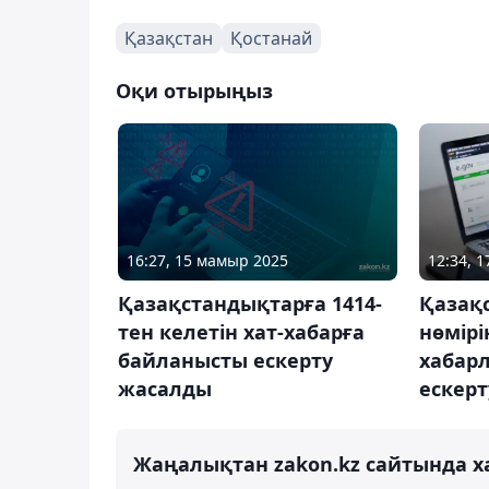
Қазақстан
Қостанай
Оқи отырыңыз
16:27, 15 мамыр 2025
12:34, 
Қазақстандықтарға 1414-
Қазақ
тен келетін хат-хабарға
нөмірі
байланысты ескерту
хабар
жасалды
ескер
Жаңалықтан zakon.kz сайтында х