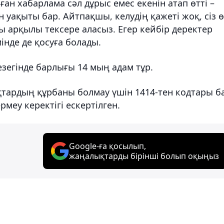
ған хабарлама сәл дұрыс емес екенін атап өтті –
уақыты бар. Айтпақшы, келудің қажеті жоқ, сіз ө
ты арқылы тексере аласыз. Егер кейбір деректер
інде де қосуға болады.
езегінде барлығы 14 мың адам тұр.
қтардың құрбаны болмау үшін 1414-тен кодтары б
меу керектігі ескертілген.
Google-ға қосылып,
жаңалықтарды бірінші болып оқыңыз