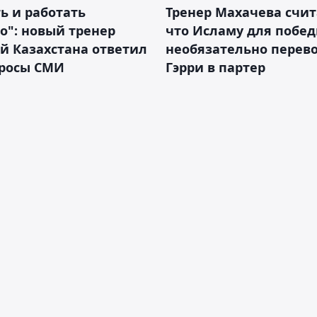
ь и работать
Тренер Махачева счит
о": новый тренер
что Исламу для побе
й Казахстана ответил
необязательно перев
просы СМИ
Гэрри в партер