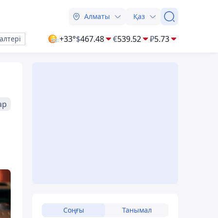
Алматы
Қаз
+33°
$
467.48
€
539.52
₽
5.73
алтері
ар
Соңғы
Танымал