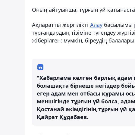
Оның айтуынша, тұрғын үй қатынаста
Ақпаратты жергілікті
Алау
басылымы р
тұрғандардың тізіміне түгендеу жүргі
жіберілген: мүмкін, біреудің балалар
"Хабарлама келген барлық адам 
болашақта бірнеше негіздер бойы
егер адам мен отбасы құрамы осы
меншігінде тұрғын үй болса, ада
Қостанай әкімдігінің тұрғын үй қ
Қайрат Құдабаев.