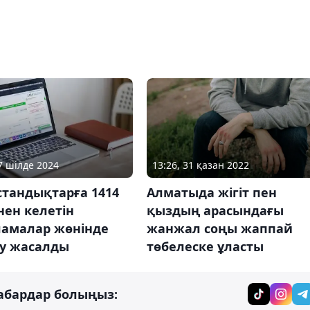
17 шілде 2024
13:26, 31 қазан 2022
стандықтарға 1414
Алматыда жігіт пен
нен келетін
қыздың арасындағы
ламалар жөнінде
жанжал соңы жаппай
ту жасалды
төбелеске ұласты
абардар болыңыз: