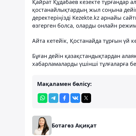
Қайрат Құдабаев кезекте тұрғандар ал
қостанайлықтардың жыл соңына дейін 
деректеріңізді Kezekte.kz арнайы сай
өзгерген болса, оларды онлайн режим
Айта кетейік, Қостанайда тұрғын үй к
Бұған дейін қазақстандықтардан алая
хабарламаларды үшінші тұлғаларға бер
Мақаламен бөлісу:
Ботагөз Ақиқат