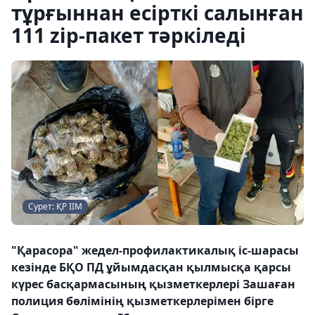
тұрғыннан есірткі салынған
111 zip-пакет тәркіледі
Сурет: ҚР ІІМ
"Қарасора" жедел-профилактикалық іс-шарасы
кезінде БҚО ПД ұйымдасқан қылмысқа қарсы
күрес басқармасының қызметкерлері Зашаған
полиция бөлімінің қызметкерлерімен бірге