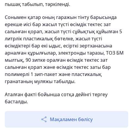
пышақ табылып, тәркіленді.
Сонымен қатар оның гаражын тінту барысында
ерекше иісі бар жасыл түсті өсімдік тектес зат
салынған қорап, жасыл түсті сұйықтық құйылған 5
литрлік пластикалық бөтелке, жасыл түсті
өсімдіктері бар екі ыдыс, есірткі зертханасына
арналған құрылғылар, электронды таразы, ТОЗ БМ
мылтық, 90 зипке оралған өсімдік тектес зат
салынған қорап және өсімдік тектес заты бар
полимерлі 1 зип-пакет және пластикалық
гранатаның муляжы табылды.
Аталған факті бойынша сотқа дейінгі тергеу
басталды. ‎
Мақаламен бөлісу