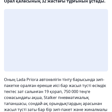
Орал қаласының 32 жастағы тұрғынын ұстады.
Оның Lada Priora автокөлігін тінту барысында зип-
пакетке оралған ерекше иісі бар жасыл түсті өсімдік
тектес зат салынған 19 қорап, 750 000 теңге
сомасындағы ақша, Stalker пневматикалық
тапаншасы, сондай-ақ орындықтардың арасынан
жасыл түсті заты бар бір зип-пакет және жиналмалы