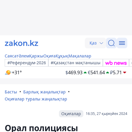
Қаз
Саясат
Әлем
Қаржы
Оқиға
Құқық
Мақалалар
#Референдум-2026
#Қазақстан мақтанышы
+31°
$
469.93
€
541.64
₽
5.71
Басты
Барлық жаңалықтар
Оқиғалар туралы жаңалықтар
Оқиғалар
16:35, 27 қыркүйек 2024
Орал полициясы