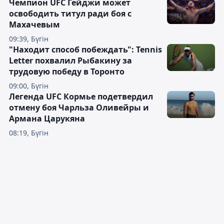
Чемпион UFC Гейджи может
освободить титул ради боя с
Махачевым
09:39, Бүгін
"Находит способ побеждать": Tennis
Letter похвалил Рыбакину за
трудовую победу в Торонто
09:00, Бүгін
Легенда UFC Кормье подетвердил
отмену боя Чарльза Оливейры и
Армана Царукяна
08:19, Бүгін