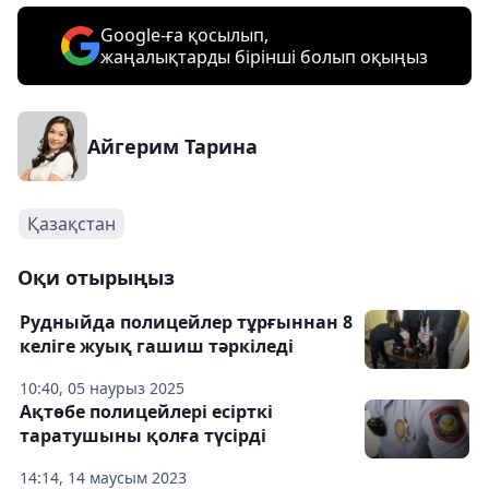
Google-ға қосылып,
жаңалықтарды бірінші болып оқыңыз
Айгерим Тарина
Қазақстан
Оқи отырыңыз
Рудныйда полицейлер тұрғыннан 8
келіге жуық гашиш тәркіледі
10:40, 05 наурыз 2025
Ақтөбе полицейлері есірткі
таратушыны қолға түсірді
14:14, 14 маусым 2023