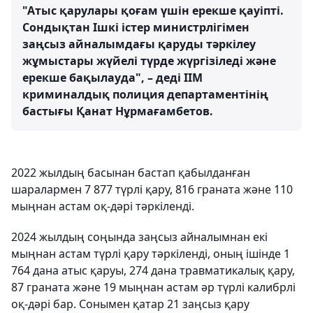
"Атыс қарулары қоғам үшін ерекше қауіпті.
Сондықтан Ішкі істер министрлігімен
заңсыз айналымдағы қаруды тәркілеу
жұмыстары жүйелі түрде жүргізіледі және
ерекше бақылауда", – деді ІІМ
криминалдық полиция департаментінің
бастығы Қанат Нұрмағамбетов.
2022 жылдың басынан бастап қабылданған
шаралармен 7 877 түрлі қару, 816 граната және 110
мыңнан астам оқ-дәрі тәркіленді.
2024 жылдың соңында заңсыз айналымнан екі
мыңнан астам түрлі қару тәркіленді, оның ішінде 1
764 дана атыс қаруы, 274 дана травматикалық қару,
87 граната және 19 мыңнан астам әр түрлі калибрлі
оқ-дәрі бар. Сонымен қатар 21 заңсыз қару