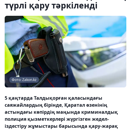
түрлі қару тәркіленді
Фото: Zakon.kz
5 қаңтарда Талдықорған қаласындағы
саяжайлардың бірінде, Қаратал өзенінің
астындағы көпірдің маңында криминалдық
полиция қызметкерлері жүргізген жедел-
іздестіру жұмыстары барысында қару-жарақ