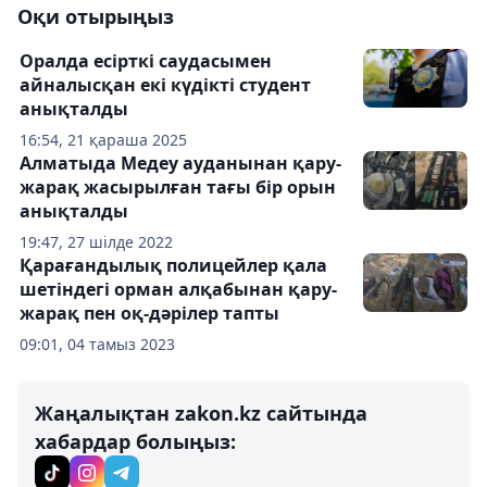
Оқи отырыңыз
Оралда есірткі саудасымен
айналысқан екі күдікті студент
анықталды
16:54, 21 қараша 2025
Алматыда Медеу ауданынан қару-
жарақ жасырылған тағы бір орын
анықталды
19:47, 27 шілде 2022
Қарағандылық полицейлер қала
шетіндегі орман алқабынан қару-
жарақ пен оқ-дәрілер тапты
09:01, 04 тамыз 2023
Жаңалықтан zakon.kz сайтында
хабардар болыңыз: