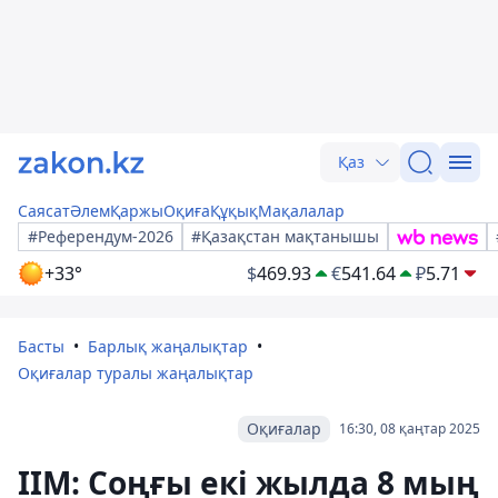
Қаз
Саясат
Әлем
Қаржы
Оқиға
Құқық
Мақалалар
#Референдум-2026
#Қазақстан мақтанышы
+33°
$
469.93
€
541.64
₽
5.71
Басты
Барлық жаңалықтар
Оқиғалар туралы жаңалықтар
Оқиғалар
16:30, 08 қаңтар 2025
ІІМ: Соңғы екі жылда 8 мың