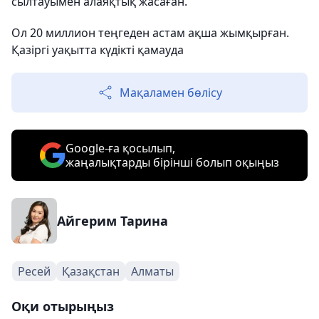
сылтауымен алаяқтық жасаған.
Ол 20 миллион теңгеден астам ақша жымқырған.
Қазіргі уақытта күдікті қамауда
Мақаламен бөлісу
Google-ға қосылып,
жаңалықтарды бірінші болып оқыңыз
Айгерим Тарина
Ресей
Қазақстан
Алматы
Оқи отырыңыз