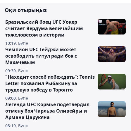
Оқи отырыңыз
Бразильский боец UFC Уокер
считает Вердума величайшим
тяжеловесом в истории
10:19, Бүгін
Чемпион UFC Гейджи может
освободить титул ради боя с
Махачевым
09:39, Бүгін
"Находит способ побеждать": Tennis
Letter похвалил Рыбакину за
трудовую победу в Торонто
09:00, Бүгін
Легенда UFC Кормье подетвердил
отмену боя Чарльза Оливейры и
Армана Царукяна
08:19, Бүгін