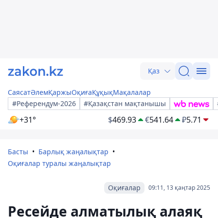
Қаз
Саясат
Әлем
Қаржы
Оқиға
Құқық
Мақалалар
#Референдум-2026
#Қазақстан мақтанышы
+31°
$
469.93
€
541.64
₽
5.71
Басты
Барлық жаңалықтар
Оқиғалар туралы жаңалықтар
Оқиғалар
09:11, 13 қаңтар 2025
Ресейде алматылық алаяқ