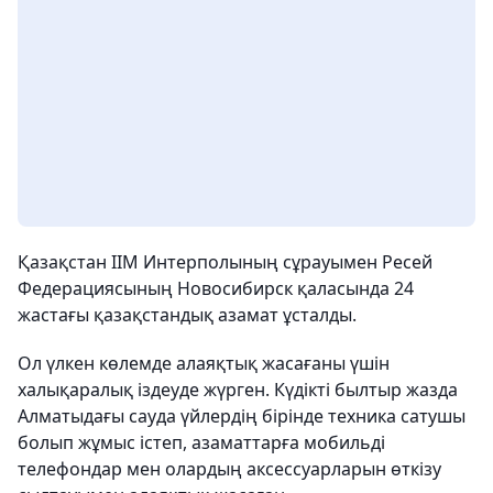
Қазақстан ІІМ Интерполының сұрауымен Ресей
Федерациясының Новосибирск қаласында 24
жастағы қазақстандық азамат ұсталды.
Ол үлкен көлемде алаяқтық жасағаны үшін
халықаралық іздеуде жүрген. Күдікті былтыр жазда
Алматыдағы сауда үйлердің бірінде техника сатушы
болып жұмыс істеп, азаматтарға мобильді
телефондар мен олардың аксессуарларын өткізу